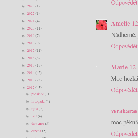
Odpovědět
2023
(1)
►
2022
(1)
►
2021
(4)
Amelie
►
12
2020
(11)
►
Nádherné,
2019
(7)
►
2018
(9)
►
Odpovědět
2017
(11)
►
2016
(8)
►
Marie
2015
(15)
12.
►
2014
(42)
►
Moc hezká 
2013
(28)
►
2012
(47)
▼
Odpovědět
prosince
(1)
►
listopadu
(4)
►
října
(7)
verakaras
►
září
(4)
►
moc pěkná 
července
(3)
►
června
(2)
►
Odpovědět
května
(3)