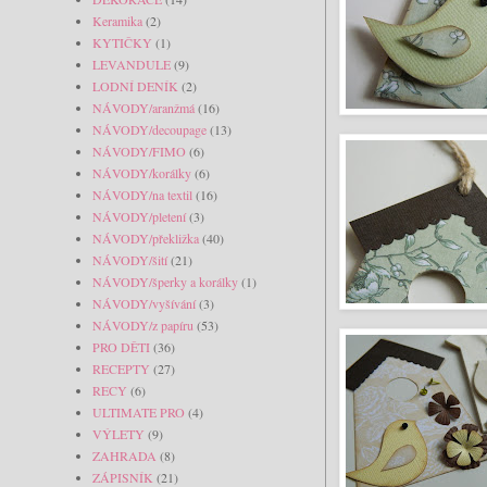
Keramika
(2)
KYTIČKY
(1)
LEVANDULE
(9)
LODNÍ DENÍK
(2)
NÁVODY/aranžmá
(16)
NÁVODY/decoupage
(13)
NÁVODY/FIMO
(6)
NÁVODY/korálky
(6)
NÁVODY/na textil
(16)
NÁVODY/pletení
(3)
NÁVODY/překližka
(40)
NÁVODY/šití
(21)
NÁVODY/šperky a korálky
(1)
NÁVODY/vyšívání
(3)
NÁVODY/z papíru
(53)
PRO DĚTI
(36)
RECEPTY
(27)
RECY
(6)
ULTIMATE PRO
(4)
VÝLETY
(9)
ZAHRADA
(8)
ZÁPISNÍK
(21)