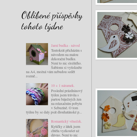
Oblíbené příspěvky
tohoto týdne
Jarní budka - návod
Tentokrát přicházím s
návodem na malou
dekorační budku.
Není to nic složitého.
Šablonu si vytiskněte
na A4, možná vám nebudou sedět
rozmě...
10 + 1 náramek.
Poslední prázdninový
týden jsem trávila s
partou báječných žen
na relaxačním pobytu
v Sebuzíně. O tom
týdnu by se daly psát dlouhatánské p...
Romantický věneček.
Kytičky z látek jsem
chtěla vyzkoušet už
dávno. Není to nic