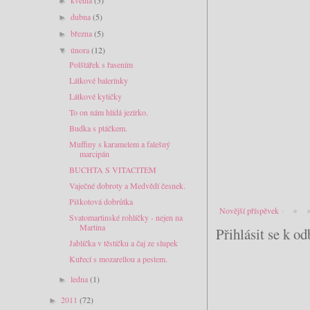
►
dubna
(5)
►
března
(5)
►
února
(12)
▼
Polštářek s řasením
Látkové balerínky
Látkové kytičky
To on nám hlídá jezírko.
Budka s ptáčkem.
Muffiny s karamelem a falešný
marcipán
BUCHTA S VITACITEM
Vaječné dobroty a Medvědí česnek.
Piškotová dobrůtka
Novější příspěvek
Svatomartinské rohlíčky - nejen na
Martina
Přihlásit se k o
Jablíčka v těstíčku a čaj ze slupek
Kuřecí s mozarellou a pestem.
ledna
(1)
►
2011
(72)
►