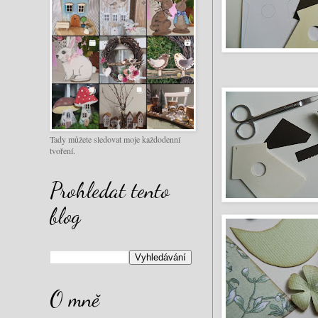
Tady můžete sledovat moje každodenní
tvoření.
Prohledat tento
blog
O mně