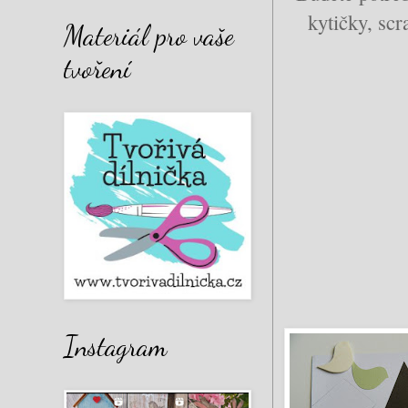
kytičky, scr
Materiál pro vaše
tvoření
Instagram