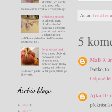
složitého, jen nafotit
se to moc nedá. :-)
Během chvíle vzniklo 5 růžových kyt...
Autor:
Iveta Ive
Srdíčková girlanda
O víkendu jsem
uklidila vánoční
dekorace a ozdobila
jsem si moji poličku
5 kome
v jídelně novou
srdíčkovu girlandou. Srdíčka můžu
celoročně, ne...
Dýně stokrát jinak.
Moc a moc obdivuji
háčkované dýně
MaB
9. ú
všude na netu.
Bohužel moje šlachy
na ruce mi nedovolí
Ivetko, to
se do nich pustit. A tak jsem pátrala po
jiné varia...
Odpovědět
Archiv blogu
Ajka
10. 
překrásná 
2026
(1)
►
2025
(3)
►