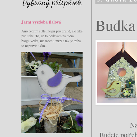
Vybraný příspěvek
Budka 
Jarní výzdoba fialová
Ano tvořím stále, nejen pro druhé, ale také
pro sebe. To, že to nedávám na mém
blogu vědět, mě trochu mrzí a tak je třeba
to napravit. Okn...
Na
Budete potřeb