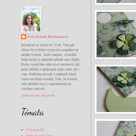
Iveta Ivetule Hochmanová
Kreativně se živím už 13 let. Vím jak
občas bývá těžké vymyslet a naplánovat
nějaké tvoření , které zaujme, výsledek
bude hezký a materiál nebude moc drahý.
Proto vymýšlím stále nové možnosti, jak
práci ulehčit a zpříjemnit nejen mně, ale i
vám. Nabízím návody a materiál, který
sama navrhuji a testuji. Vím, že tvoření
umí zklidnit mysl a zapomenout na
všechny starosti.
Zobrazit celý můj profil
Témata
*Z kurzů
(7)
DEKORACE
(14)