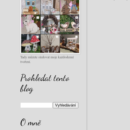
Tady můžete sledovat moje každodenní
tvoření.
Prohledat tento
blog
O mně