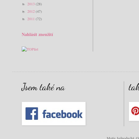
2013
(28)
►
2012
(47)
►
2011
(72)
►
Nahlásit zneužití
Jsem také na
ta
Motiv Jednoduchá. Ob