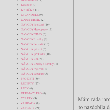
Keramika
(2)
KYTIČKY
(1)
LEVANDULE
(9)
LODNÍ DENÍK
(2)
NÁVODY/aranžmá
(16)
NÁVODY/decoupage
(13)
NÁVODY/FIMO
(6)
NÁVODY/korálky
(6)
NÁVODY/na textil
(16)
NÁVODY/pletení
(3)
NÁVODY/překližka
(40)
NÁVODY/šití
(21)
NÁVODY/šperky a korálky
(1)
NÁVODY/vyšívání
(3)
NÁVODY/z papíru
(53)
PRO DĚTI
(36)
RECEPTY
(27)
RECY
(6)
ULTIMATE PRO
(4)
Mám ráda jaro 
VÝLETY
(9)
ZAHRADA
(8)
to nazdobila 
ZÁPISNÍK
(21)