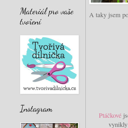
Materiál pro vaše
A taky jsem po
tvoření
Instagram
Ptáčkové
js
vynikly