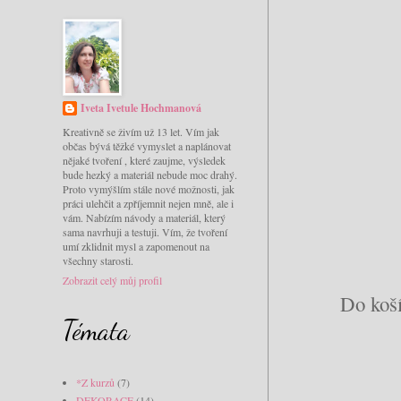
Iveta Ivetule Hochmanová
Kreativně se živím už 13 let. Vím jak
občas bývá těžké vymyslet a naplánovat
nějaké tvoření , které zaujme, výsledek
bude hezký a materiál nebude moc drahý.
Proto vymýšlím stále nové možnosti, jak
práci ulehčit a zpříjemnit nejen mně, ale i
vám. Nabízím návody a materiál, který
sama navrhuji a testuji. Vím, že tvoření
umí zklidnit mysl a zapomenout na
všechny starosti.
Zobrazit celý můj profil
Do koší
Témata
*Z kurzů
(7)
DEKORACE
(14)