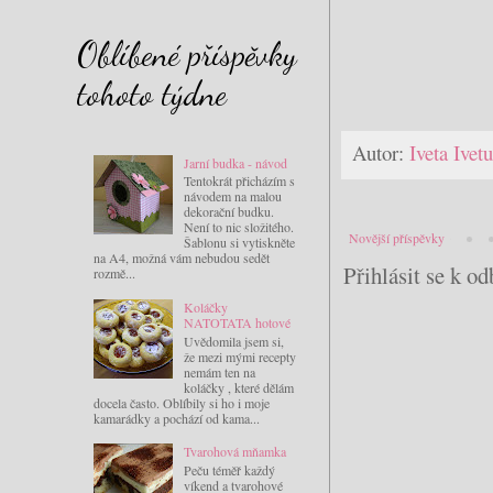
Oblíbené příspěvky
tohoto týdne
Autor:
Iveta Ive
Jarní budka - návod
Tentokrát přicházím s
návodem na malou
dekorační budku.
Není to nic složitého.
Novější příspěvky
Šablonu si vytiskněte
na A4, možná vám nebudou sedět
Přihlásit se k o
rozmě...
Koláčky
NATOTATA hotové
Uvědomila jsem si,
že mezi mými recepty
nemám ten na
koláčky , které dělám
docela často. Oblíbily si ho i moje
kamarádky a pochází od kama...
Tvarohová mňamka
Peču téměř každý
víkend a tvarohové