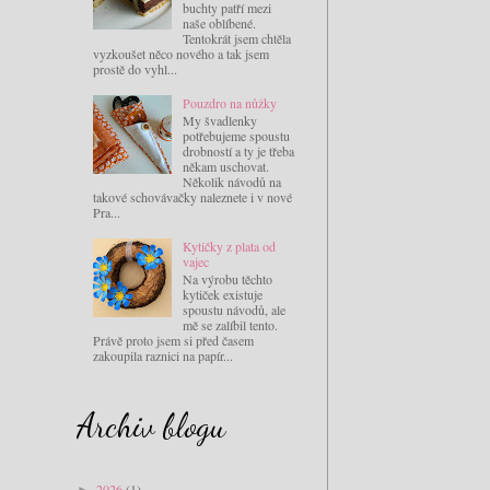
buchty patří mezi
naše oblíbené.
Tentokrát jsem chtěla
vyzkoušet něco nového a tak jsem
prostě do vyhl...
Pouzdro na nůžky
My švadlenky
potřebujeme spoustu
drobností a ty je třeba
někam uschovat.
Několik návodů na
takové schovávačky naleznete i v nové
Pra...
Kytičky z plata od
vajec
Na výrobu těchto
kytiček existuje
spoustu návodů, ale
mě se zalíbil tento.
Právě proto jsem si před časem
zakoupila raznici na papír...
Archiv blogu
2026
(1)
►