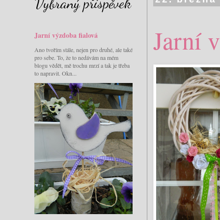
Vybraný příspěvek
Jarní 
Jarní výzdoba fialová
Ano tvořím stále, nejen pro druhé, ale také
pro sebe. To, že to nedávám na mém
blogu vědět, mě trochu mrzí a tak je třeba
to napravit. Okn...