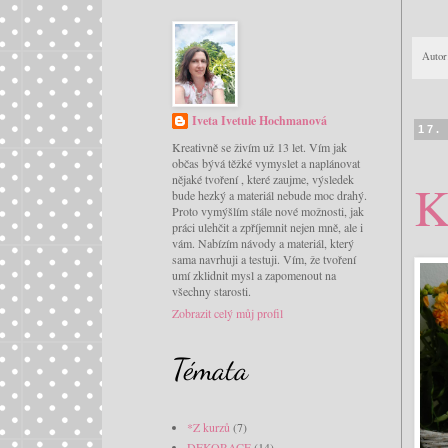
Autor
Iveta Ivetule Hochmanová
17.
Kreativně se živím už 13 let. Vím jak
občas bývá těžké vymyslet a naplánovat
nějaké tvoření , které zaujme, výsledek
K
bude hezký a materiál nebude moc drahý.
Proto vymýšlím stále nové možnosti, jak
práci ulehčit a zpříjemnit nejen mně, ale i
vám. Nabízím návody a materiál, který
sama navrhuji a testuji. Vím, že tvoření
umí zklidnit mysl a zapomenout na
všechny starosti.
Zobrazit celý můj profil
Témata
*Z kurzů
(7)
DEKORACE
(14)