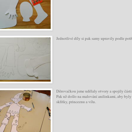
Jednotlivé díly si pak samy upravily podle potř
Děrovačkou jsme udělaly otvory a spojily část
Pak už došlo na malování anilinkami, aby byly 
skřítky, princeznu a vílu.