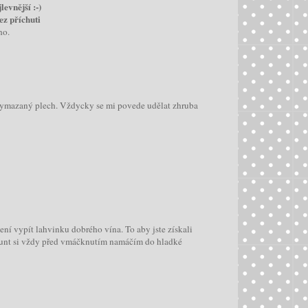
evnější :-)
ez příchuti
ho.
e vymazaný plech. Vždycky se mi povede udělat zhruba
ení vypít lahvinku dobrého vína. To aby jste získali
Špunt si vždy před vmáčknutím namáčím do hladké