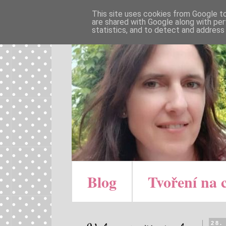
This site uses cookies from Google to 
are shared with Google along with per
statistics, and to detect and address
Blog
Tvoření na 
28.