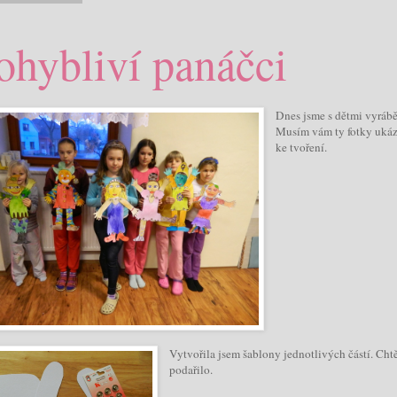
ohybliví panáčci
Dnes jsme s dětmi vyrábě
Musím vám ty fotky ukáza
ke tvoření.
Vytvořila jsem šablony jednotlivých částí. Chtě
podařilo.