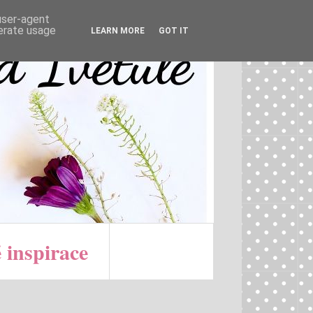
 user-agent
nerate usage
LEARN MORE
GOT IT
 inspirace