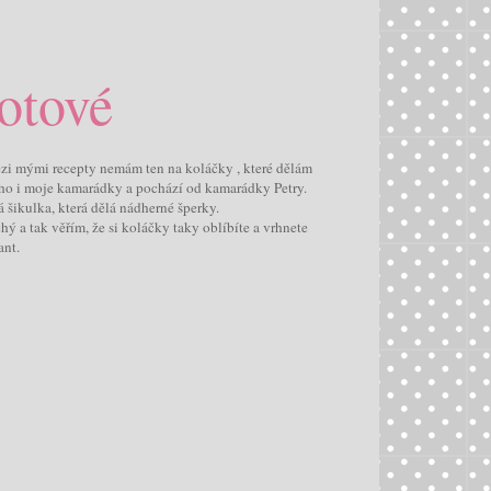
otové
ezi mými recepty nemám ten na koláčky , které dělám
i ho i moje kamarádky a pochází od kamarádky Petry.
á šikulka, která dělá nádherné šperky.
ý a tak věřím, že si koláčky taky oblíbíte a vrhnete
ant.