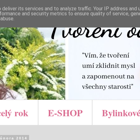
deliver its services and to analyze traffic. Your IP address and
formance and security metrics to ensure quality of service, ge
 abuse.
celý rok
E-SHOP
Bylinkové
 února 2014