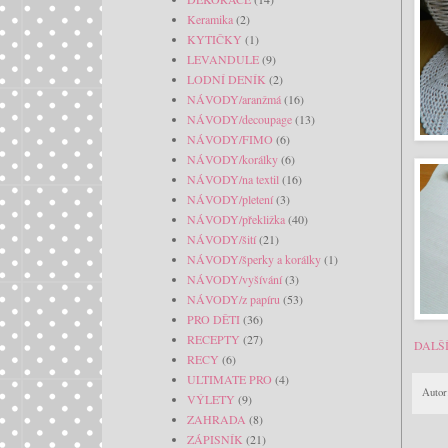
Keramika
(2)
KYTIČKY
(1)
LEVANDULE
(9)
LODNÍ DENÍK
(2)
NÁVODY/aranžmá
(16)
NÁVODY/decoupage
(13)
NÁVODY/FIMO
(6)
NÁVODY/korálky
(6)
NÁVODY/na textil
(16)
NÁVODY/pletení
(3)
NÁVODY/překližka
(40)
NÁVODY/šití
(21)
NÁVODY/šperky a korálky
(1)
NÁVODY/vyšívání
(3)
NÁVODY/z papíru
(53)
PRO DĚTI
(36)
RECEPTY
(27)
DALŠ
RECY
(6)
ULTIMATE PRO
(4)
Autor
VÝLETY
(9)
ZAHRADA
(8)
ZÁPISNÍK
(21)