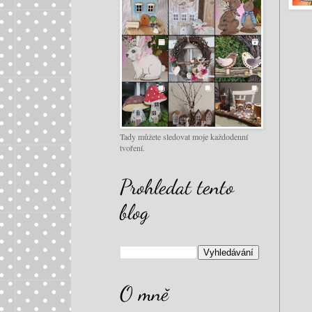
Tady můžete sledovat moje každodenní
tvoření.
Prohledat tento
blog
O mně