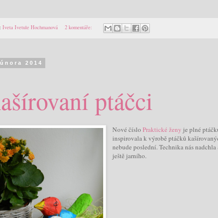
:
Iveta Ivetule Hochmanová
2 komentáře:
 února 2014
ašírovaní ptáčci
Nové číslo
Praktické ženy
je plné ptáčk
inspirovala k výrobě ptáčků kašírovanýc
nebude poslední. Technika nás nadchla 
ještě jarního.