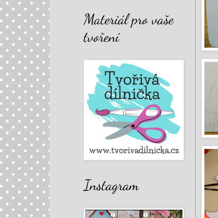
Materiál pro vaše
tvoření
Instagram