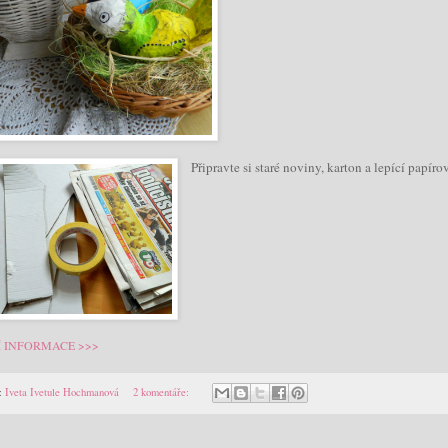
Připravte si staré noviny, karton a lepící papír
Í INFORMACE >>>
:
Iveta Ivetule Hochmanová
2 komentáře: