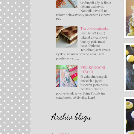
drobností a ty je třeba
někam uschovat.
Několik návodů na
takové schovávačky naleznete i v nové
Pra...
Tvarohová mňamka
Peču téměř každý
víkend a tvarohové
buchty patří mezi
naše oblíbené.
Tentokrát jsem chtěla
vyzkoušet něco nového a tak jsem
prostě do vyhl...
VELIKONOČNÍ
PTÁČCI
O zalaminovaných
ptáčcích a jejich
úspěchu jsem psala
nedávno. Teď se
podívejte jak je vyrábím.Používám
scrapbookové čtvrtky, které ...
Archiv blogu
2026
(1)
►