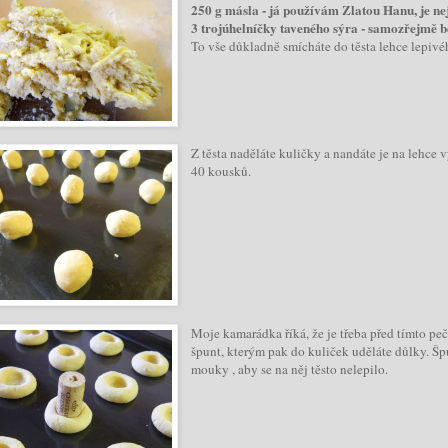
250 g másla - já používám Zlatou Hanu, je nejl
3 trojúhelníčky taveného sýra - samozřejmě b
To vše důkladně smícháte do těsta lehce lepivé
Z těsta naděláte kuličky a nandáte je na lehc
40 kousků.
Moje kamarádka říká, že je třeba před tímto peč
špunt, kterým pak do kuliček uděláte důlky. 
mouky , aby se na něj těsto nelepilo.