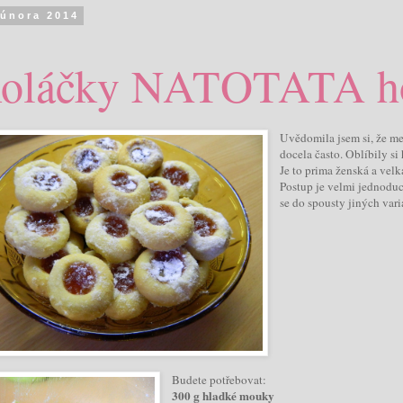
 února 2014
oláčky NATOTATA h
Uvědomila jsem si, že m
docela často. Oblíbily s
Je to prima ženská a velk
Postup je velmi jednoduch
se do spousty jiných vari
Budete potřebovat:
300 g hladké mouky