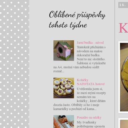
15.
Oblíbené příspěvky
K
tohoto týdne
Jarní budka - návod
Tentokrát přicházím s
návodem na malou
dekorační budku.
Není to nic složitého.
Šablonu si vytiskněte
na A4, možná vám nebudou sedět
rozmě...
Koláčky
NATOTATA hotové
Uvědomila jsem si,
že mezi mými recepty
nemám ten na
koláčky , které dělám
docela často. Oblíbily si ho i moje
kamarádky a pochází od kama...
Pouzdro na nůžky
My švadlenky
potřebujeme spoustu