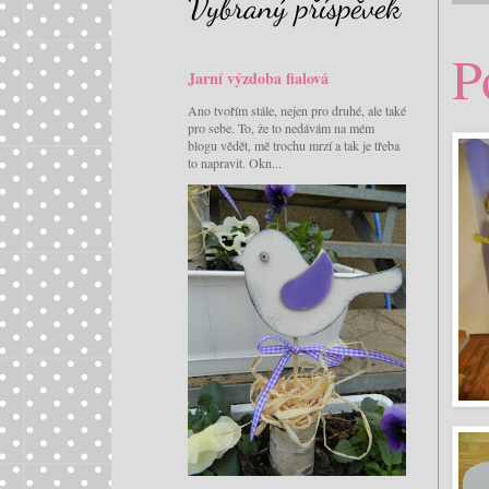
Vybraný příspěvek
P
Jarní výzdoba fialová
Ano tvořím stále, nejen pro druhé, ale také
pro sebe. To, že to nedávám na mém
blogu vědět, mě trochu mrzí a tak je třeba
to napravit. Okn...