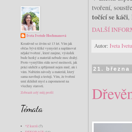
tvoření, soustř
točící se káči
,
DALŠÍ INFOR
Iveta Ivetule Hochmanová
Kreativně se živím už 13 let. Vím jak
Autor:
Iveta Ive
občas bývá těžké vymyslet a naplánovat
nějaké tvoření , které zaujme, výsledek
bude hezký a materiál nebude moc drahý.
Proto vymýšlím stále nové možnosti, jak
práci ulehčit a zpříjemnit nejen mně, ale i
21. března
vám. Nabízím návody a materiál, který
sama navrhuji a testuji. Vím, že tvoření
umí zklidnit mysl a zapomenout na
všechny starosti.
Dřevě
Zobrazit celý můj profil
Témata
*Z kurzů
(7)
DEKORACE
(14)