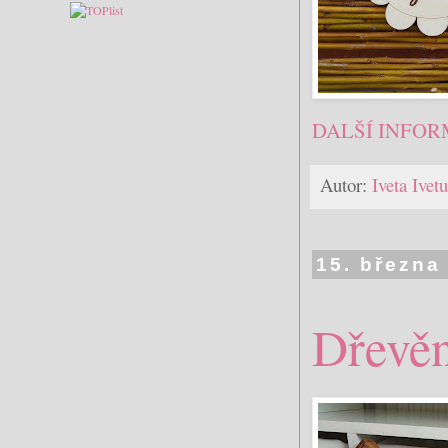
DALŠÍ INFOR
Autor:
Iveta Ive
15. března
Dřevě