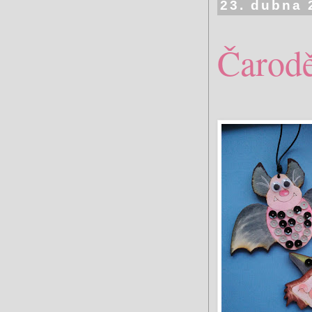
23. dubna 
Čarodě