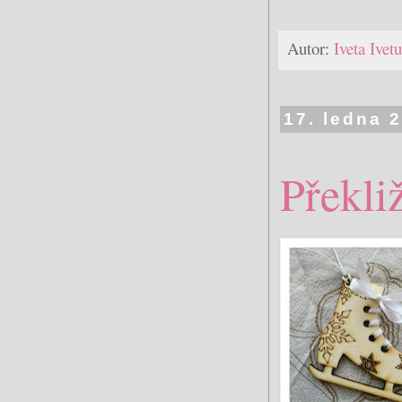
Autor:
Iveta Ive
17. ledna 
Překli