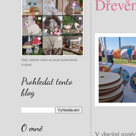
Dřevěn
Tady můžete sledovat moje každodenní
tvoření.
Prohledat tento
blog
O mně
V dnešní uspěch