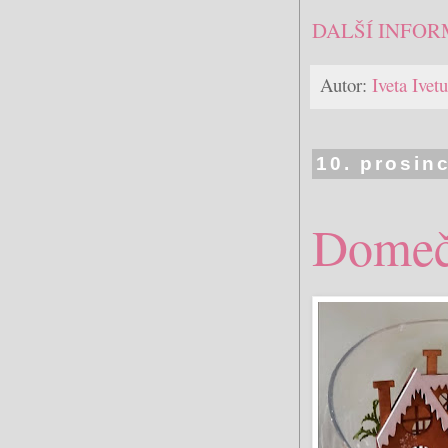
DALŠÍ INFOR
Autor:
Iveta Ive
10. prosin
Domečk