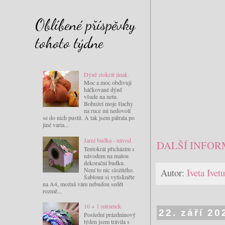
Oblíbené příspěvky
tohoto týdne
Dýně stokrát jinak.
Moc a moc obdivuji
háčkované dýně
všude na netu.
Bohužel moje šlachy
na ruce mi nedovolí
se do nich pustit. A tak jsem pátrala po
jiné varia...
Jarní budka - návod
DALŠÍ INFOR
Tentokrát přicházím s
návodem na malou
dekorační budku.
Není to nic složitého.
Autor:
Iveta Ive
Šablonu si vytiskněte
na A4, možná vám nebudou sedět
rozmě...
10 + 1 náramek.
22. září 20
Poslední prázdninový
týden jsem trávila s