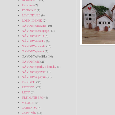
Keramika
(2)
KYTIČKY
(1)
LEVANDULE
(9)
LODNÍ DENÍK
(2)
NÁVODY/aranžmá
(16)
NÁVODY/decoupage
(13)
NÁVODY/FIMO
(6)
NÁVODY/korálky
(6)
NÁVODY/na textil
(16)
NÁVODY/pletení
(3)
NÁVODY/překližka
(40)
NÁVODY/šití
(21)
NÁVODY/šperky a korálky
(1)
NÁVODY/vyšívání
(3)
NÁVODY/z papíru
(53)
PRO DĚTI
(36)
RECEPTY
(27)
RECY
(6)
ULTIMATE PRO
(4)
VÝLETY
(9)
ZAHRADA
(8)
ZÁPISNÍK
(21)