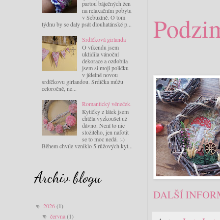
partou báječných žen
na relaxačním pobytu
Podzi
v Sebuzíně. O tom
týdnu by se daly psát dlouhatánské p...
Srdíčková girlanda
O víkendu jsem
uklidila vánoční
dekorace a ozdobila
jsem si moji poličku
v jídelně novou
srdíčkovu girlandou. Srdíčka můžu
celoročně, ne...
Romantický věneček.
Kytičky z látek jsem
chtěla vyzkoušet už
dávno. Není to nic
složitého, jen nafotit
se to moc nedá. :-)
Během chvíle vzniklo 5 růžových kyt...
Archiv blogu
DALŠÍ INFOR
2026
(1)
▼
června
(1)
▼