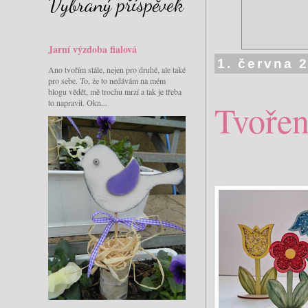
Vybraný příspěvek
Jarní výzdoba fialová
1. června 
Ano tvořím stále, nejen pro druhé, ale také
pro sebe. To, že to nedávám na mém
blogu vědět, mě trochu mrzí a tak je třeba
to napravit. Okn...
Tvořen