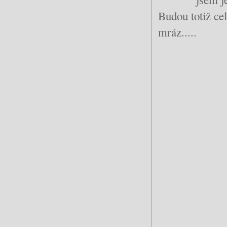
Budou totiž ce
mráz.....