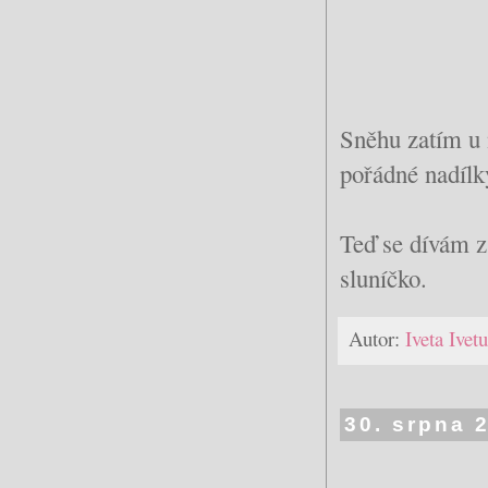
Sněhu zatím u 
pořádné nadílk
Teď se dívám z 
sluníčko.
Autor:
Iveta Ive
30. srpna 