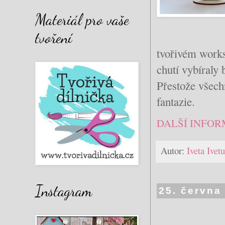
Materiál pro vaše
tvoření
tvořivém works
chutí vybíraly 
Přestože všech
fantazie.
DALŠÍ INFOR
Autor:
Iveta Ive
Instagram
25. června