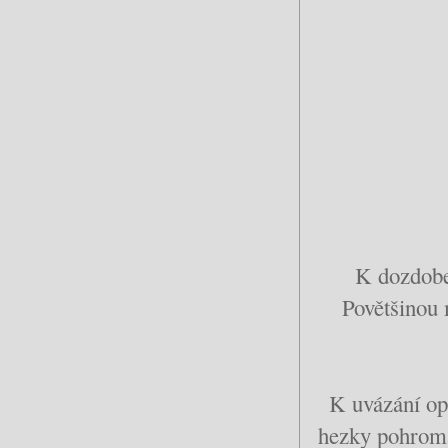
K dozdoben
Povětšinou 
K uvázání op
hezky pohroma