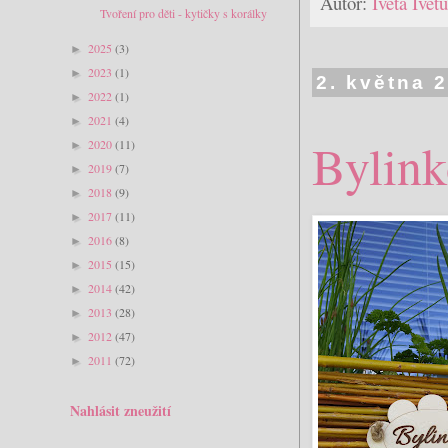
Autor:
Iveta Ive
Tvoření pro děti - kytičky s korálky
2025
(3)
►
2023
(1)
►
2. května 
2022
(1)
►
2021
(4)
►
Bylink
2020
(11)
►
2019
(7)
►
2018
(9)
►
2017
(11)
►
2016
(8)
►
2015
(15)
►
2014
(42)
►
2013
(28)
►
2012
(47)
►
2011
(72)
►
Nahlásit zneužití