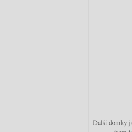
Další domky js
jsem j