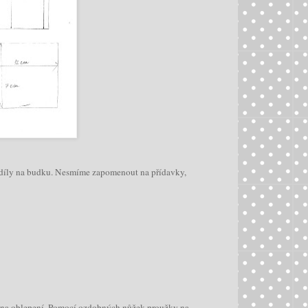
né díly na budku. Nesmíme zapomenout na přídavky,
ly na oblepení. Pomocí ozdobných nůžek proužky na