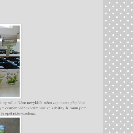
jak by mělo. Něco nevyklíčí, něco zapomenu přepíchat
čejným černým sadbovačům slušivé kabátky. K tomu jsem
t je opět růžovozelená.