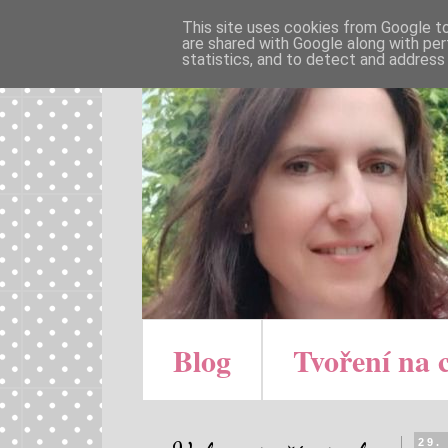
This site uses cookies from Google to 
are shared with Google along with per
statistics, and to detect and address
Blog
Tvoření na 
29.