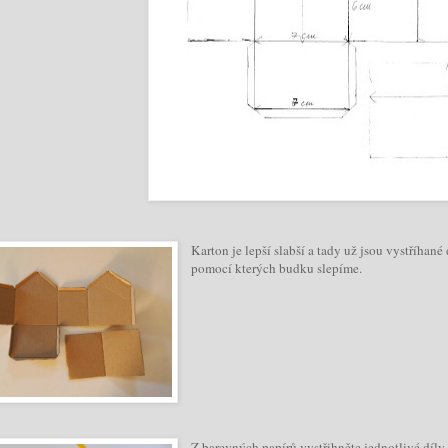
Karton je lepší slabší a tady už jsou vystříha
pomocí kterých budku slepíme.
Z barevných papírů vystřihněte jednotlivé dí