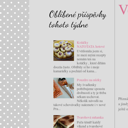
V
Oblíbené příspěvky
tohoto týdne
Koláčky
NATOTATA hotové
Uvědomila jsem si,
že mezi mými recepty
nemám ten na
koláčky , které dělám
docela často. Oblíbily si ho i moje
kamarádky a pochází od kama...
Pouzdro na nůžky
My švadlenky
potřebujeme spoustu
drobností a ty je třeba
někam uschovat.
Přizná
Několik návodů na
a jind
takové schovávačky naleznete i v nové
Pra...
ještě 
Tvarohová mňamka
Peču téměř každý
víkend a tvarohové