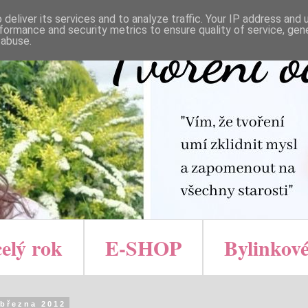
deliver its services and to analyze traffic. Your IP address and
formance and security metrics to ensure quality of service, ge
 abuse.
celý rok
E-SHOP
Bylinkové
 března 2012