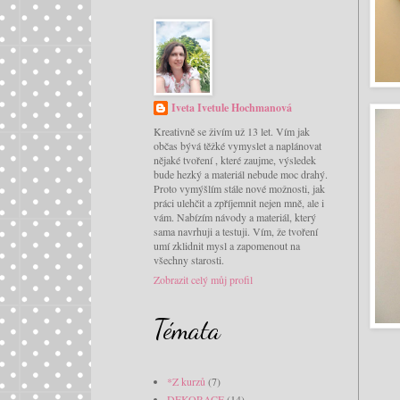
Iveta Ivetule Hochmanová
Kreativně se živím už 13 let. Vím jak
občas bývá těžké vymyslet a naplánovat
nějaké tvoření , které zaujme, výsledek
bude hezký a materiál nebude moc drahý.
Proto vymýšlím stále nové možnosti, jak
práci ulehčit a zpříjemnit nejen mně, ale i
vám. Nabízím návody a materiál, který
sama navrhuji a testuji. Vím, že tvoření
umí zklidnit mysl a zapomenout na
všechny starosti.
Zobrazit celý můj profil
Témata
*Z kurzů
(7)
DEKORACE
(14)