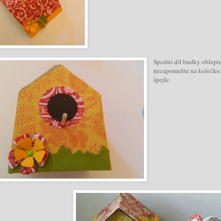
S
podní díl budky oblepte
nezapomeňte na kolečko, 
špejle.