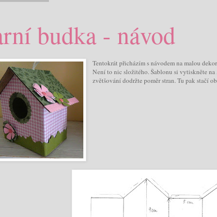
arní budka - návod
Tentokrát přicházím s návodem na malou dekor
Není to nic složitého. Šablonu si vytiskněte n
zvětšování dodržte poměr stran.
Tu pak stačí ob