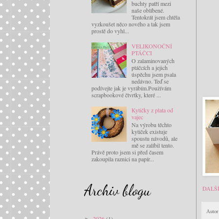
buchty patří mezi
naše oblíbené.
Tentokrát jsem chtěla
vyzkoušet něco nového a tak jsem
prostě do vyhl...
VELIKONOČNÍ
PTÁČCI
O zalaminovaných
ptáčcích a jejich
úspěchu jsem psala
nedávno. Teď se
podívejte jak je vyrábím.Používám
scrapbookové čtvrtky, které ...
Kytičky z plata od
vajec
Na výrobu těchto
kytiček existuje
spoustu návodů, ale
mě se zalíbil tento.
Právě proto jsem si před časem
zakoupila raznici na papír...
Archiv blogu
DALŠ
Autor
2026
(1)
►