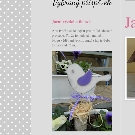
Vybraný příspěvek
J
Jarní výzdoba fialová
Ano tvořím stále, nejen pro druhé, ale také
pro sebe. To, že to nedávám na mém
blogu vědět, mě trochu mrzí a tak je třeba
to napravit. Okn...