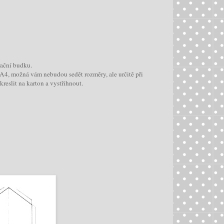
ační budku.
a A4, možná vám nebudou sedět rozměry, ale určitě při
kreslit na karton a vystřihnout.