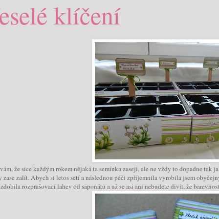
eselé klíčení
vám, že sice každým rokem nějaká ta semínka zaseji, ale ne vždy to dopadne tak 
y zase zalít. Abych si letos setí a následnou péči zpříjemnila vyrobila jsem oby
ozdobila rozprašovací lahev od saponátu a už se asi ani nebudete divit, že barevnos