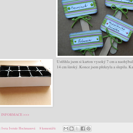
Ustřihla jsem si karton vysoký 7 cm a naohýbal
14 cm široký. Konce jsem překryla a slepila.
Kar
Í INFORMACE >>>
:
Iveta Ivetule Hochmanová
8 komentářů: