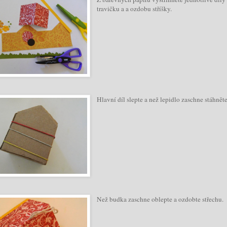
travičku a a ozdobu stříšky.
Hlavní díl slepte a než lepidlo zaschne stáhn
Než budka zaschne oblepte a ozdobte střechu.