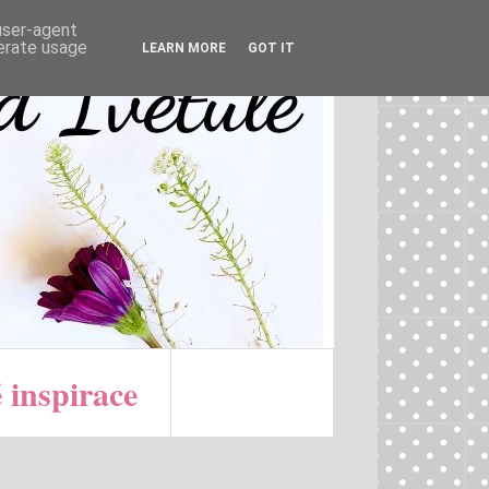
 user-agent
nerate usage
LEARN MORE
GOT IT
 inspirace