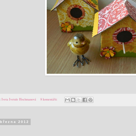
:
Iveta Ivetule Hochmanová
8 komentářů:
 března 2012