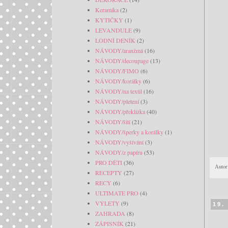
Keramika
(2)
KYTIČKY
(1)
LEVANDULE
(9)
LODNÍ DENÍK
(2)
NÁVODY/aranžmá
(16)
NÁVODY/decoupage
(13)
NÁVODY/FIMO
(6)
NÁVODY/korálky
(6)
NÁVODY/na textil
(16)
NÁVODY/pletení
(3)
NÁVODY/překližka
(40)
NÁVODY/šití
(21)
NÁVODY/šperky a korálky
(1)
NÁVODY/vyšívání
(3)
NÁVODY/z papíru
(53)
PRO DĚTI
(36)
Autor
RECEPTY
(27)
RECY
(6)
ULTIMATE PRO
(4)
VÝLETY
(9)
19.
ZAHRADA
(8)
ZÁPISNÍK
(21)