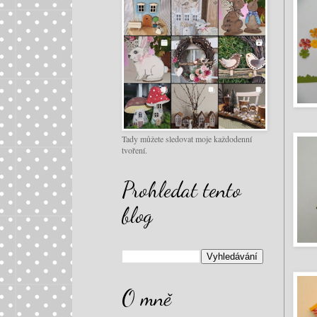
Tady můžete sledovat moje každodenní
tvoření.
Prohledat tento
blog
O mně