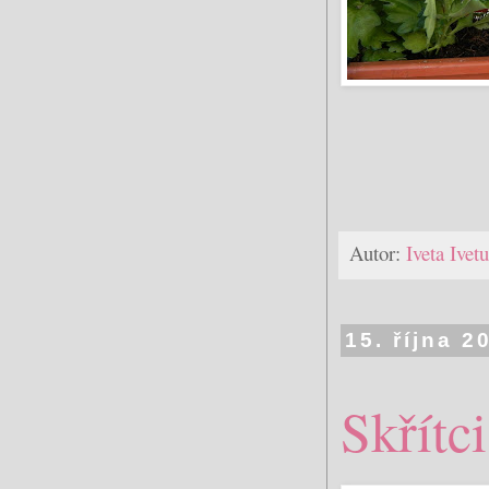
Autor:
Iveta Ive
15. října 2
Skřítci