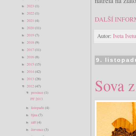
natřela na zlat
2023
(1)
►
2022
(1)
►
DALŠÍ INFOR
2021
(4)
►
2020
(11)
►
Autor:
Iveta Ive
2019
(7)
►
2018
(9)
►
2017
(11)
►
2016
(8)
►
9. listopa
2015
(15)
►
2014
(42)
►
Sova z
2013
(28)
►
2012
(47)
▼
prosince
(1)
▼
PF 2013
listopadu
(4)
►
října
(7)
►
září
(4)
►
července
(3)
►