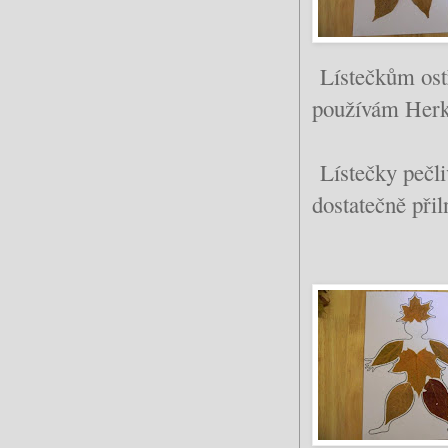
Lístečkům ostř
používám Herk
Lístečky pečli
dostatečně přil