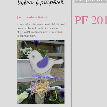
Vybraný příspěvek
PF 20
Jarní výzdoba fialová
Ano tvořím stále, nejen pro druhé, ale také
pro sebe. To, že to nedávám na mém
blogu vědět, mě trochu mrzí a tak je třeba
to napravit. Okn...