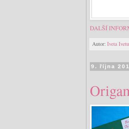
DALŠÍ INFOR
Autor:
Iveta Ive
9. října 20
Origa