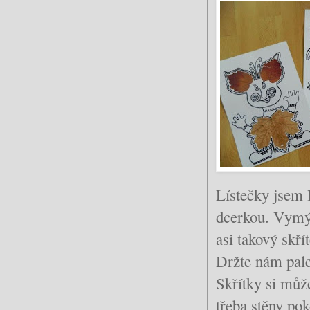
Lístečky jsem l
dcerkou. Vymýš
asi takový skří
Držte nám pale
Skřítky si můž
třeba stěny pok