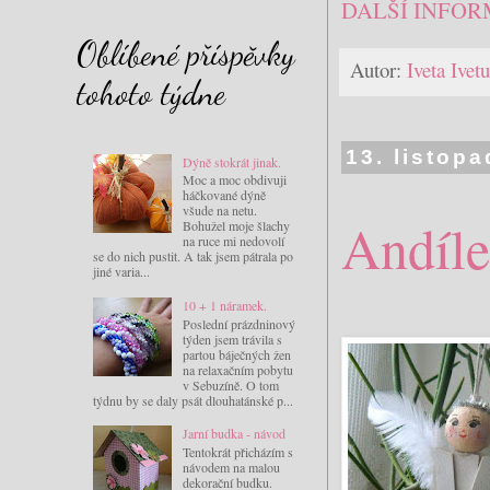
DALŠÍ INFOR
Oblíbené příspěvky
Autor:
Iveta Ive
tohoto týdne
13. listop
Dýně stokrát jinak.
Moc a moc obdivuji
háčkované dýně
všude na netu.
Andíle
Bohužel moje šlachy
na ruce mi nedovolí
se do nich pustit. A tak jsem pátrala po
jiné varia...
10 + 1 náramek.
Poslední prázdninový
týden jsem trávila s
partou báječných žen
na relaxačním pobytu
v Sebuzíně. O tom
týdnu by se daly psát dlouhatánské p...
Jarní budka - návod
Tentokrát přicházím s
návodem na malou
dekorační budku.