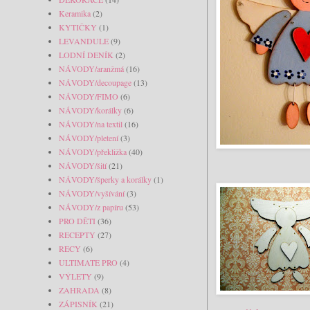
Keramika
(2)
KYTIČKY
(1)
LEVANDULE
(9)
LODNÍ DENÍK
(2)
NÁVODY/aranžmá
(16)
NÁVODY/decoupage
(13)
NÁVODY/FIMO
(6)
NÁVODY/korálky
(6)
NÁVODY/na textil
(16)
NÁVODY/pletení
(3)
NÁVODY/překližka
(40)
NÁVODY/šití
(21)
NÁVODY/šperky a korálky
(1)
NÁVODY/vyšívání
(3)
NÁVODY/z papíru
(53)
PRO DĚTI
(36)
RECEPTY
(27)
RECY
(6)
ULTIMATE PRO
(4)
VÝLETY
(9)
ZAHRADA
(8)
ZÁPISNÍK
(21)