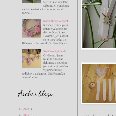
Není to nic složitého.
Šablonu si vytiskněte
na A4, možná vám nebudou sedět
rozmě...
Romantický věneček.
Kytičky z látek jsem
chtěla vyzkoušet už
dávno. Není to nic
složitého, jen nafotit
se to moc nedá. :-)
Během chvíle vzniklo 5 růžových kyt...
Srdíčková girlanda
O víkendu jsem
uklidila vánoční
dekorace a ozdobila
jsem si moji poličku
v jídelně novou
srdíčkovu girlandou. Srdíčka můžu
celoročně, ne...
Archiv blogu
2026
(1)
►
2025
(3)
►