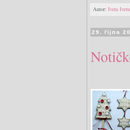
Autor:
Iveta Ive
29. října 2
Notičk