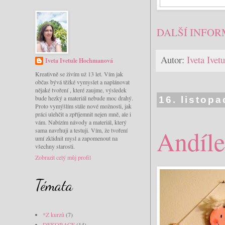
DALŠÍ INFOR
Autor:
Iveta Ive
Iveta Ivetule Hochmanová
Kreativně se živím už 13 let. Vím jak
občas bývá těžké vymyslet a naplánovat
nějaké tvoření , které zaujme, výsledek
bude hezký a materiál nebude moc drahý.
16. listop
Proto vymýšlím stále nové možnosti, jak
práci ulehčit a zpříjemnit nejen mně, ale i
vám. Nabízím návody a materiál, který
Andíle
sama navrhuji a testuji. Vím, že tvoření
umí zklidnit mysl a zapomenout na
všechny starosti.
Zobrazit celý můj profil
Témata
*Z kurzů
(7)
DEKORACE
(14)