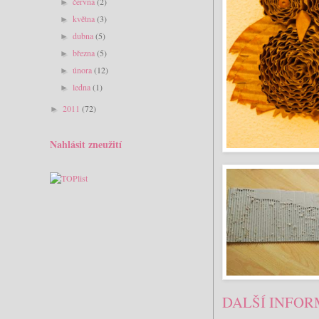
června
(2)
►
května
(3)
►
dubna
(5)
►
března
(5)
►
února
(12)
►
ledna
(1)
►
2011
(72)
►
Nahlásit zneužití
DALŠÍ INFOR