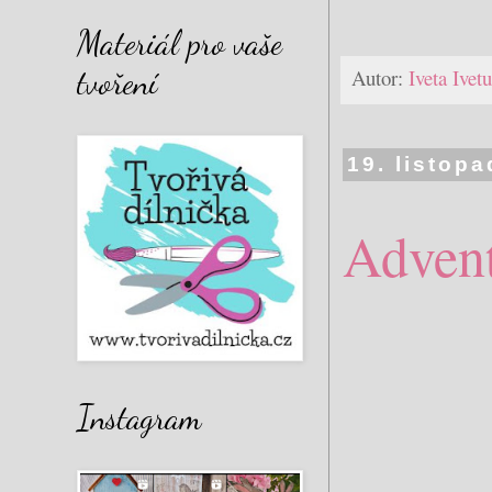
Materiál pro vaše
tvoření
Autor:
Iveta Ive
19. listop
Advent
Instagram