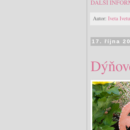
DALŠÍ INFOR
Autor:
Iveta Ive
17. října 2
Dýňov