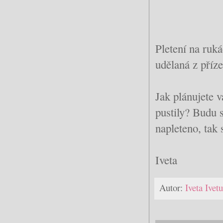
Pletení na ruká
udělaná z příz
Jak plánujete 
pustily? Budu s
napleteno, tak 
Iveta
Autor:
Iveta Ive