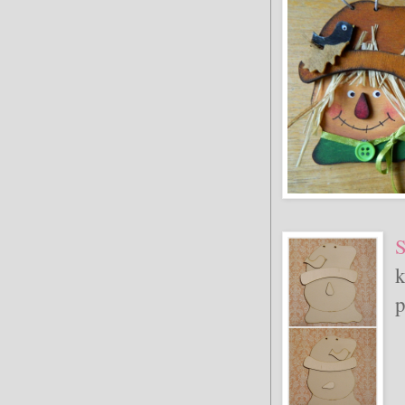
S
k
p