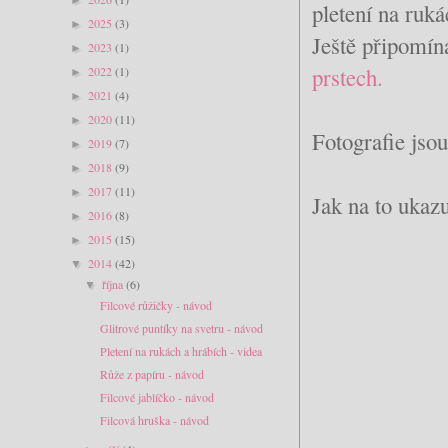
pletení na ruká
2025
(3)
►
Ještě připomín
2023
(1)
►
prstech.
2022
(1)
►
2021
(4)
►
2020
(11)
►
Fotografie jso
2019
(7)
►
2018
(9)
►
2017
(11)
►
Jak na to ukaz
2016
(8)
►
2015
(15)
►
2014
(42)
▼
října
(6)
▼
Filcové růžičky - návod
Glitrové puntíky na svetru - návod
Pletení na rukách a hrábích - videa
Růže z papíru - návod
Filcové jablíčko - návod
Filcová hruška - návod