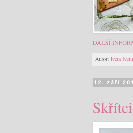
DALŠÍ INFOR
Autor:
Iveta Ive
12. září 20
Skřítci