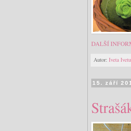
DALŠÍ INFOR
Autor:
Iveta Ive
15. září 20
Strašá