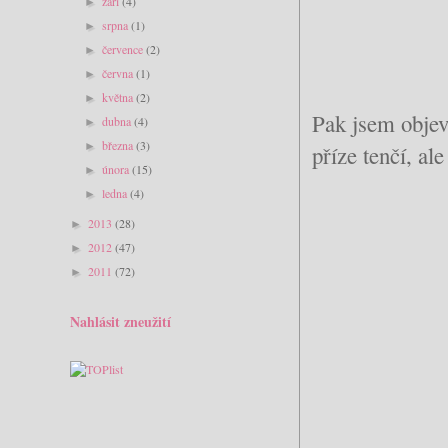
září
(4)
►
srpna
(1)
►
července
(2)
►
června
(1)
►
května
(2)
►
Pak jsem objev
dubna
(4)
►
března
(3)
►
příze tenčí, ale
února
(15)
►
ledna
(4)
►
2013
(28)
►
2012
(47)
►
2011
(72)
►
Nahlásit zneužití