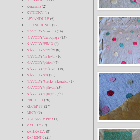
Keramika
(2)
KYTIČKY
(1)
LEVANDULE
(9)
LODNÍ DENÍK
(2)
NÁVODY/aranžmá
(16)
NÁVODY/decoupage
(13)
NÁVODY/FIMO
(6)
NÁVODY/korálky
(6)
NÁVODY/na textil
(16)
NÁVODY/pletení
(3)
NÁVODY/překližka
(40)
NÁVODY/šití
(21)
NÁVODY/šperky a korálky
(1)
NÁVODY/vyšívání
(3)
NÁVODY/z papíru
(53)
PRO DĚTI
(36)
RECEPTY
(27)
RECY
(6)
ULTIMATE PRO
(4)
VÝLETY
(9)
ZAHRADA
(8)
ZÁPISNÍK
(21)