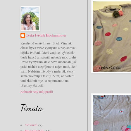
Iveta Ivetule Hochmanová
Kreativně se živím už 13 let. Vím jak
občas bývá těžké vymyslet a naplánovat
nějaké tvoření , které zaujme, výsledek
bude hezký a materiál nebude moc drahý.
Proto vymýšlím stále nové možnosti, jak
práci ulehčit a zpříjemnit nejen mně, ale i
vám. Nabízím návody a materiál, který
sama navrhuji a testuji. Vím, že tvoření
umí zklidnit mysl a zapomenout na
všechny starosti.
Zobrazit celý můj profil
Témata
*Z kurzů
(7)
DEKORACE
(14)