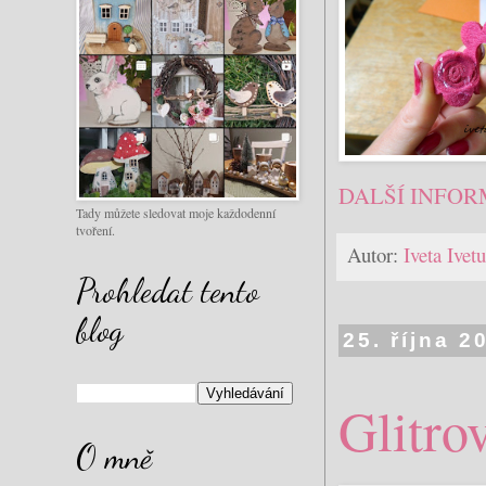
DALŠÍ INFOR
Tady můžete sledovat moje každodenní
tvoření.
Autor:
Iveta Ive
Prohledat tento
blog
25. října 2
Glitro
O mně