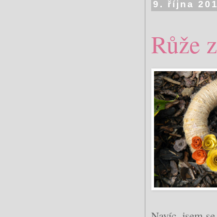
9. října 20
Růže z
Navíc, jsem se 