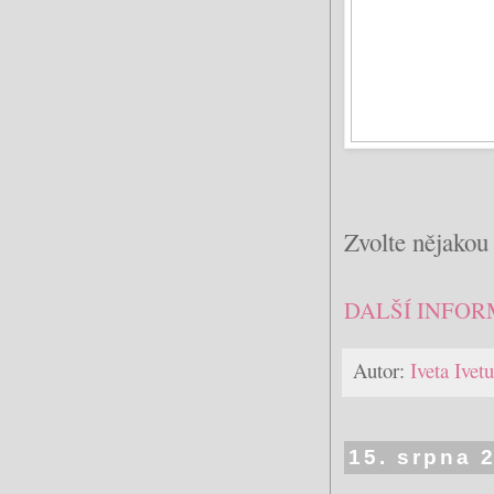
Zvolte nějakou 
DALŠÍ INFOR
Autor:
Iveta Ive
15. srpna 