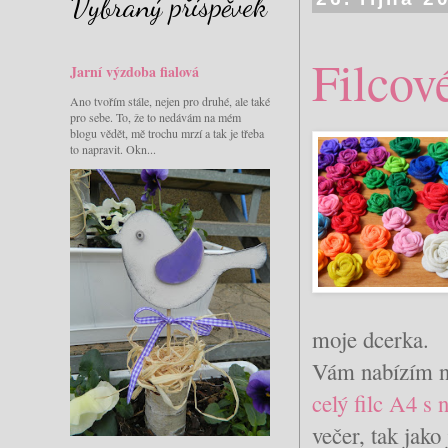
Vybraný příspěvek
Filcov
Jarní výzdoba fialová
Ano tvořím stále, nejen pro druhé, ale také
pro sebe. To, že to nedávám na mém
blogu vědět, mě trochu mrzí a tak je třeba
to napravit. Okn...
moje dcerka.
Vám nabízím n
celý filc A4 s
večer, tak jako