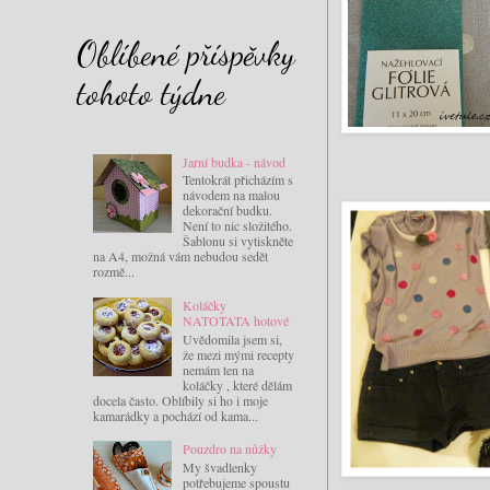
Oblíbené příspěvky
tohoto týdne
Jarní budka - návod
Tentokrát přicházím s
návodem na malou
dekorační budku.
Není to nic složitého.
Šablonu si vytiskněte
na A4, možná vám nebudou sedět
rozmě...
Koláčky
NATOTATA hotové
Uvědomila jsem si,
že mezi mými recepty
nemám ten na
koláčky , které dělám
docela často. Oblíbily si ho i moje
kamarádky a pochází od kama...
Pouzdro na nůžky
My švadlenky
potřebujeme spoustu