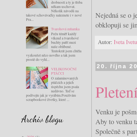
drobností a ty je třeba
někam uschovat.
Několik návodů na
Nejedná se o j
takové schovávačky naleznete i v nové
Pra...
obklopuji se ji
Tvarohová mňamka
Peču téměř každý
víkend a tvarohové
Autor:
Iveta Ive
buchty patří mezi
naše oblíbené.
Tentokrát jsem chtěla
vyzkoušet něco nového a tak jsem
prostě do vyhl...
20. října 2
VELIKONOČNÍ
PTÁČCI
O zalaminovaných
ptáčcích a jejich
Pleten
úspěchu jsem psala
nedávno. Teď se
podívejte jak je vyrábím.Používám
scrapbookové čtvrtky, které ...
Venku je pošmo
Archiv blogu
Aby to venku t
Společně s par
2026
(1)
►