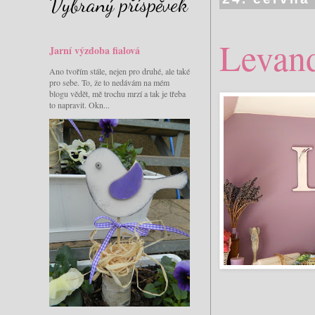
Vybraný příspěvek
Levan
Jarní výzdoba fialová
Ano tvořím stále, nejen pro druhé, ale také
pro sebe. To, že to nedávám na mém
blogu vědět, mě trochu mrzí a tak je třeba
to napravit. Okn...