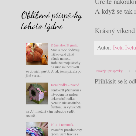
Určitě nakoukn
A když se tak n
Oblíbené příspěvky
tohoto týdne
Krásný víkend
Dýně stokrát jinak.
Autor:
Iveta Ive
Moc a moc obdivuji
háčkované dýně
všude na netu.
Bohužel moje šlachy
na ruce mi nedovolí
Novější příspěvky
se do nich pustit. A tak jsem pátrala po
jiné varia...
Přihlásit se k o
Jarní budka - návod
Tentokrát přicházím s
návodem na malou
dekorační budku.
Není to nic složitého.
Šablonu si vytiskněte
na A4, možná vám nebudou sedět
rozmě...
10 + 1 náramek.
Poslední prázdninový
týden jsem trávila s