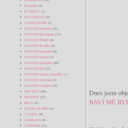
Keramika
(2)
KYTIČKY
(1)
LEVANDULE
(9)
LODNÍ DENÍK
(2)
NÁVODY/aranžmá
(16)
NÁVODY/decoupage
(13)
NÁVODY/FIMO
(6)
NÁVODY/korálky
(6)
NÁVODY/na textil
(16)
NÁVODY/pletení
(3)
NÁVODY/překližka
(40)
NÁVODY/šití
(21)
NÁVODY/šperky a korálky
(1)
NÁVODY/vyšívání
(3)
NÁVODY/z papíru
(53)
Dnes jsem obje
PRO DĚTI
(36)
RECEPTY
(27)
BAVÍ MĚ BYDL
RECY
(6)
ULTIMATE PRO
(4)
VÝLETY
(9)
ZAHRADA
(8)
ZÁPISNÍK
(21)