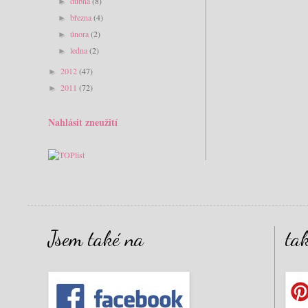
dubna
(8)
►
března
(4)
►
února
(2)
►
ledna
(2)
►
2012
(47)
►
2011
(72)
►
Nahlásit zneužití
Jsem také na
ta