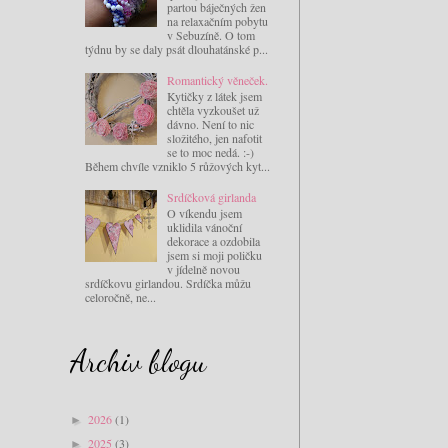
partou báječných žen
na relaxačním pobytu
v Sebuzíně. O tom
týdnu by se daly psát dlouhatánské p...
Romantický věneček.
Kytičky z látek jsem
chtěla vyzkoušet už
dávno. Není to nic
složitého, jen nafotit
se to moc nedá. :-)
Během chvíle vzniklo 5 růžových kyt...
Srdíčková girlanda
O víkendu jsem
uklidila vánoční
dekorace a ozdobila
jsem si moji poličku
v jídelně novou
srdíčkovu girlandou. Srdíčka můžu
celoročně, ne...
Archiv blogu
2026
(1)
►
2025
(3)
►