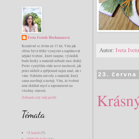
Iveta Ivetule Hochmanová
Kreativně se živím už 13 let. Vím jak
Autor:
Iveta Ive
občas bývá těžké vymyslet a naplánovat
nějaké tvoření , které zaujme, výsledek
bude hezký a materiál nebude moc drahý.
Proto vymýšlím stále nové možnosti, jak
práci ulehčit a zpříjemnit nejen mně, ale i
23. června
vám. Nabízím návody a materiál, který
sama navrhuji a testuji. Vím, že tvoření
umí zklidnit mysl a zapomenout na
všechny starosti.
Krásný
Zobrazit celý můj profil
Témata
*Z kurzů
(7)
DEKORACE
(14)