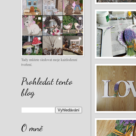
Tady můžete sledovat moje každodenní
tvoření.
Prohledat tento
blog
O mně