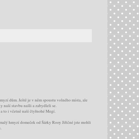
hmyzí dům. Ještě je v něm spoustu volného místa, ale
y naší stavbu našli a zabydleli se.
 a to i včetně naší čtyřnohé Megí.
malý hmyzí domeček od Šárky Rooy Jiřičné jste mohli
.