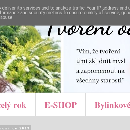
deliver its services and to analyze traffic. Your IP address and
formance and security metrics to ensure quality of service, ge
 abuse.
celý rok
E-SHOP
Bylinkové
prosince 2019