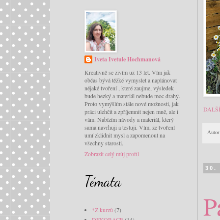
Iveta Ivetule Hochmanová
Kreativně se živím už 13 let. Vím jak
občas bývá těžké vymyslet a naplánovat
nějaké tvoření , které zaujme, výsledek
bude hezký a materiál nebude moc drahý.
Proto vymýšlím stále nové možnosti, jak
DALŠ
práci ulehčit a zpříjemnit nejen mně, ale i
vám. Nabízím návody a materiál, který
sama navrhuji a testuji. Vím, že tvoření
Autor
umí zklidnit mysl a zapomenout na
všechny starosti.
Zobrazit celý můj profil
30.
Témata
P
*Z kurzů
(7)
DEKORACE
(14)