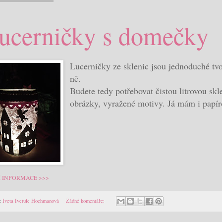
ucerničky s domečky
Lucerničky ze sklenic jsou jednoduché tvoř
ně.
Budete tedy potřebovat čistou litrovou skl
obrázky, vyražené motivy. Já mám i papí
Í INFORMACE >>>
:
Iveta Ivetule Hochmanová
Žádné komentáře: