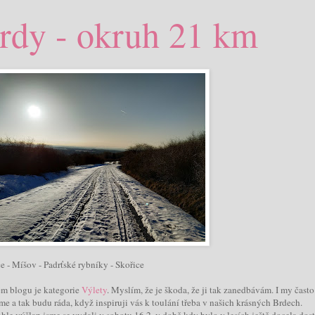
rdy - okruh 21 km
e - Míšov - Padrťské rybníky - Skořice
m blogu je kategorie
Výlety
. Myslím, že je škoda, že ji tak zanedbávám. I my čast
e a tak budu ráda, když inspiruji vás k toulání třeba v našich krásných Brdech.
hle výšlap jsme se vydali v sobotu 16.2. v době kdy bylo v lesích ještě docela dost