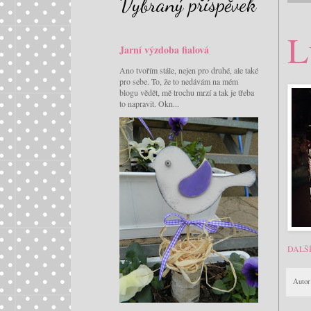
Vybraný příspěvek
L
Jarní výzdoba fialová
Ano tvořím stále, nejen pro druhé, ale také
pro sebe. To, že to nedávám na mém
blogu vědět, mě trochu mrzí a tak je třeba
to napravit. Okn...
DALŠ
Autor