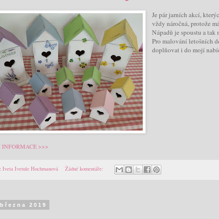
Je pár jarních akcí, kter
vždy náročná, protože m
Nápadů je spoustu a tak m
Pro malování letošních d
doplňovat i do mojí nabí
Í INFORMACE >>>
:
Iveta Ivetule Hochmanová
Žádné komentáře:
 března 2019