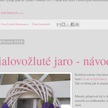
.
Í INFORMACE >>>
:
Iveta Ivetule Hochmanová
Žádné komentáře:
 března 2019
ialovožluté jaro - náv
Každým rokem vám ukazuj
barev.
Loni to byli barvy
Tak uvidíme jak to dopad
Minulý příspěvek byl o 
narazila na nádherného z
sluší.