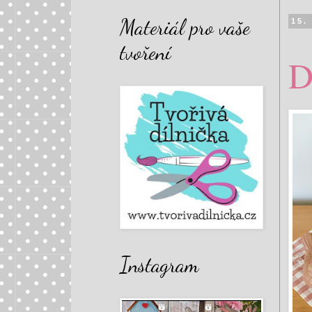
Materiál pro vaše
15.
tvoření
D
Instagram