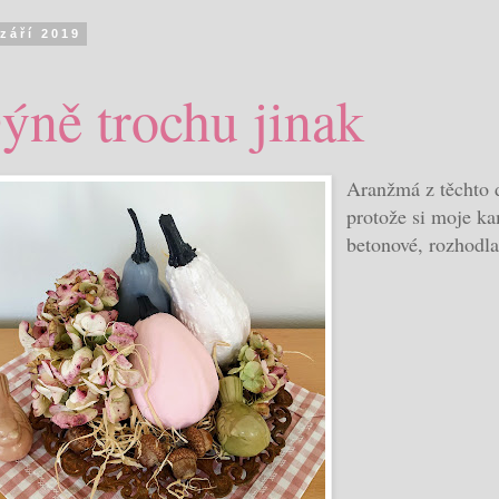
 září 2019
ýně trochu jinak
Aranžmá z těchto 
protože si moje ka
betonové, rozhodla