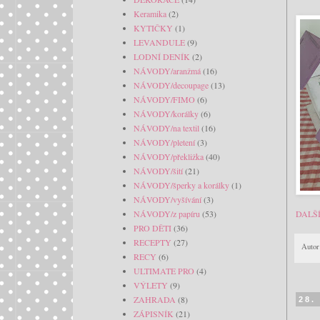
Keramika
(2)
KYTIČKY
(1)
LEVANDULE
(9)
LODNÍ DENÍK
(2)
NÁVODY/aranžmá
(16)
NÁVODY/decoupage
(13)
NÁVODY/FIMO
(6)
NÁVODY/korálky
(6)
NÁVODY/na textil
(16)
NÁVODY/pletení
(3)
NÁVODY/překližka
(40)
NÁVODY/šití
(21)
NÁVODY/šperky a korálky
(1)
NÁVODY/vyšívání
(3)
NÁVODY/z papíru
(53)
DALŠ
PRO DĚTI
(36)
RECEPTY
(27)
Autor
RECY
(6)
ULTIMATE PRO
(4)
VÝLETY
(9)
ZAHRADA
(8)
28.
ZÁPISNÍK
(21)