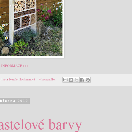
Í INFORMACE >>>
:
Iveta Ivetule Hochmanová
4 komentáře:
 března 2019
astelové barvy