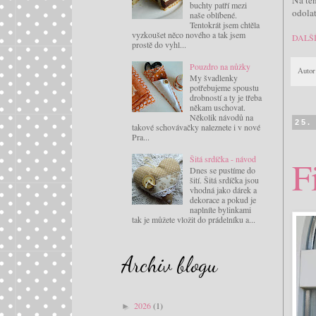
buchty patří mezi
odolat
naše oblíbené.
Tentokrát jsem chtěla
vyzkoušet něco nového a tak jsem
DALŠ
prostě do vyhl...
Pouzdro na nůžky
Autor
My švadlenky
potřebujeme spoustu
drobností a ty je třeba
někam uschovat.
Několik návodů na
25.
takové schovávačky naleznete i v nové
Pra...
Šitá srdíčka - návod
F
Dnes se pustíme do
šití. Šitá srdíčka jsou
vhodná jako dárek a
dekorace a pokud je
naplníte bylinkami
tak je můžete vložit do prádelníku a...
Archiv blogu
2026
(1)
►