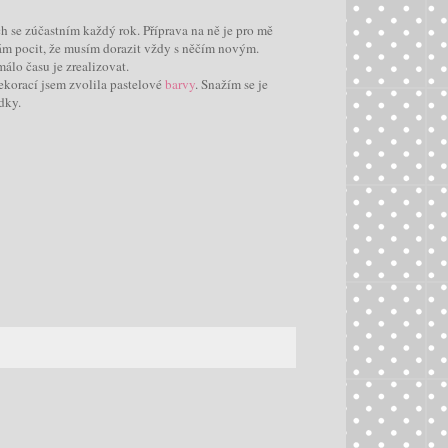
ých se zúčastním každý rok. Příprava na ně je pro mě
ám pocit, že musím dorazit vždy s něčím novým.
álo času je zrealizovat.
ekorací jsem zvolila pastelové
barvy
. Snažím se je
dky.