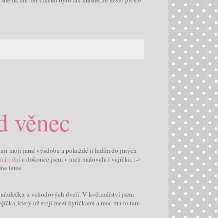
od věnec
i moji jarní výzdobu a pokaždé ji ladím do jiných
 národní
a dokonce jsem v nich malovala i vajíčka. :-)
ne letos.
hnízdečku u vchodových dveří. V květinářství jsem
ajíčka, který už stojí mezi kytičkami a moc mu to tam