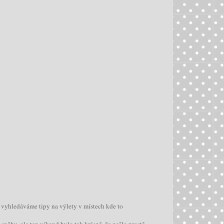
o vyhledáváme tipy na výlety v místech kde to
 sněhu, ale ten víkend bylo tak krásně, že nešlo prostě