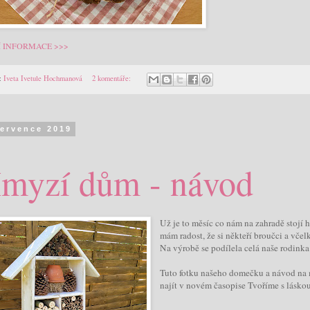
Í INFORMACE >>>
:
Iveta Ivetule Hochmanová
2 komentáře:
července 2019
myzí dům - návod
Už je to měsíc co nám na zahradě stojí 
mám radost, že si někteří broučci a včelk
Na výrobě se podílela celá naše rodinka
Tuto fotku našeho domečku a návod na 
najít v novém časopise Tvoříme s láskou