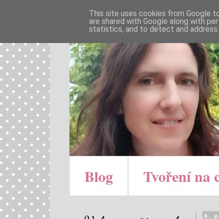
This site uses cookies from Google to 
are shared with Google along with per
statistics, and to detect and address
Blog
Tvoření na 
8. 