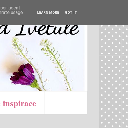
 user-agent
nerate usage
LEARN MORE
GOT IT
 inspirace