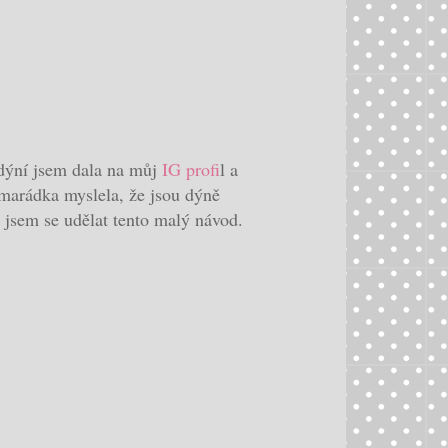
dýní jsem dala na můj
IG profi
l a
marádka myslela, že jsou dýně
 jsem se udělat tento malý návod.