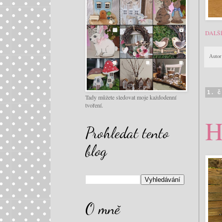
DALŠ
Autor
1. 
Tady můžete sledovat moje každodenní
tvoření.
H
Prohledat tento
blog
O mně