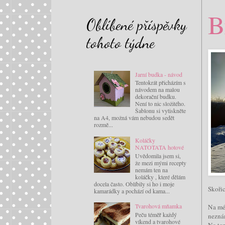
B
Oblíbené příspěvky
tohoto týdne
Jarní budka - návod
Tentokrát přicházím s
návodem na malou
dekorační budku.
Není to nic složitého.
Šablonu si vytiskněte
na A4, možná vám nebudou sedět
rozmě...
Koláčky
NATOTATA hotové
Uvědomila jsem si,
že mezi mými recepty
nemám ten na
koláčky , které dělám
docela často. Oblíbily si ho i moje
Skořic
kamarádky a pochází od kama...
Tvarohová mňamka
Na mé
Peču téměř každý
neznám
víkend a tvarohové
Na ten