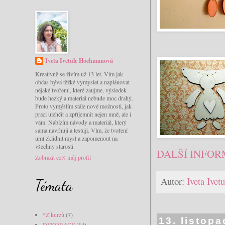
Iveta Ivetule Hochmanová
Kreativně se živím už 13 let. Vím jak
občas bývá těžké vymyslet a naplánovat
nějaké tvoření , které zaujme, výsledek
bude hezký a materiál nebude moc drahý.
Proto vymýšlím stále nové možnosti, jak
práci ulehčit a zpříjemnit nejen mně, ale i
vám. Nabízím návody a materiál, který
sama navrhuji a testuji. Vím, že tvoření
umí zklidnit mysl a zapomenout na
všechny starosti.
DALŠÍ INFOR
Zobrazit celý můj profil
Autor:
Iveta Ive
Témata
*Z kurzů
(7)
13. listop
DEKORACE
(14)