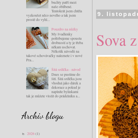
buchty patří mezi
naše oblíbené.
Tentokrát jsem chtěla
9. listopa
vyzkoušet něco nového a tak jsem
prostě do vyhl...
Pouzdro na nůžky
Sova z
My švadlenky
potřebujeme spoustu
drobností a ty je třeba
někam uschovat.
Několik návodů na
takové schovávačky naleznete i v nové
Pra...
Šitá srdíčka - návod
Dnes se pustíme do
šití. Šitá srdíčka jsou
vhodná jako dárek a
dekorace a pokud je
naplníte bylinkami
tak je můžete vložit do prádelníku a...
Archiv blogu
2026
(1)
►