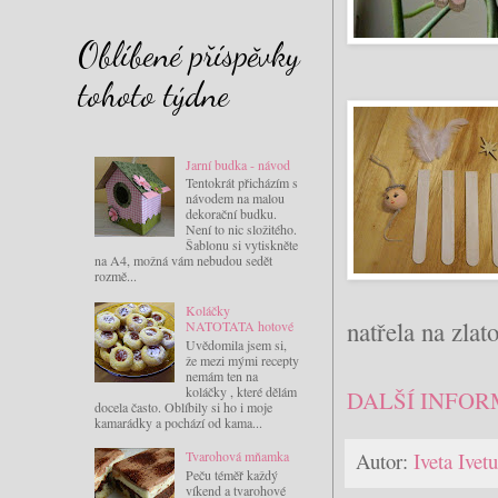
Oblíbené příspěvky
tohoto týdne
Jarní budka - návod
Tentokrát přicházím s
návodem na malou
dekorační budku.
Není to nic složitého.
Šablonu si vytiskněte
na A4, možná vám nebudou sedět
rozmě...
Koláčky
natřela na zlat
NATOTATA hotové
Uvědomila jsem si,
že mezi mými recepty
nemám ten na
koláčky , které dělám
DALŠÍ INFOR
docela často. Oblíbily si ho i moje
kamarádky a pochází od kama...
Autor:
Iveta Ive
Tvarohová mňamka
Peču téměř každý
víkend a tvarohové