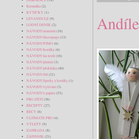
Keramika
(2)
KYTIČKY
(1)
Andíle
LEVANDULE
(9)
LODNÍ DENÍK
(2)
NÁVODY/aranžmá
(16)
NÁVODY/decoupage
(13)
NÁVODY/FIMO
(6)
NÁVODY/korálky
(6)
NÁVODY/na textil
(16)
NÁVODY/pletení
(3)
NÁVODY/překližka
(40)
NÁVODY/šití
(21)
NÁVODY/šperky a korálky
(1)
NÁVODY/vyšívání
(3)
NÁVODY/z papíru
(53)
PRO DĚTI
(36)
RECEPTY
(27)
RECY
(6)
ULTIMATE PRO
(4)
VÝLETY
(9)
ZAHRADA
(8)
ZÁPISNÍK
(21)