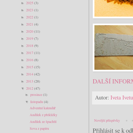
2025
(3)
►
2023
(1)
►
2022
(1)
►
2021
(4)
►
2020
(11)
►
2019
(7)
►
2018
(9)
►
2017
(11)
►
2016
(8)
►
2015
(15)
►
2014
(42)
►
DALŠÍ INFOR
2013
(28)
►
2012
(47)
▼
prosince
(1)
►
Autor:
Iveta Ive
listopadu
(4)
▼
Adventní kalendář
Andílek z překližky
Novější příspěvky
Andílek ze špachtlí
Sova z papíru
Přihlásit se k o