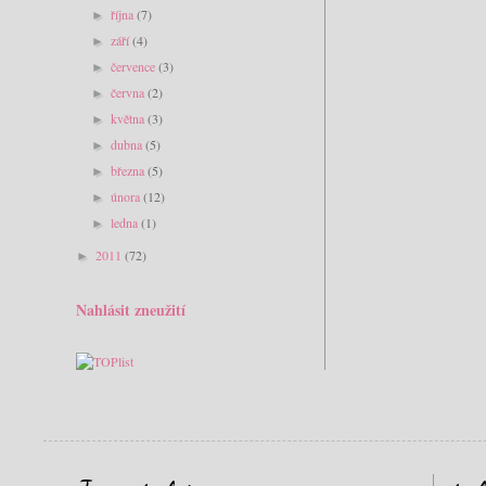
října
(7)
►
září
(4)
►
července
(3)
►
června
(2)
►
května
(3)
►
dubna
(5)
►
března
(5)
►
února
(12)
►
ledna
(1)
►
2011
(72)
►
Nahlásit zneužití