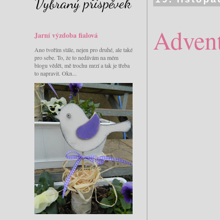
Vybraný příspěvek
Advent
Jarní výzdoba fialová
Ano tvořím stále, nejen pro druhé, ale také
pro sebe. To, že to nedávám na mém
blogu vědět, mě trochu mrzí a tak je třeba
to napravit. Okn...