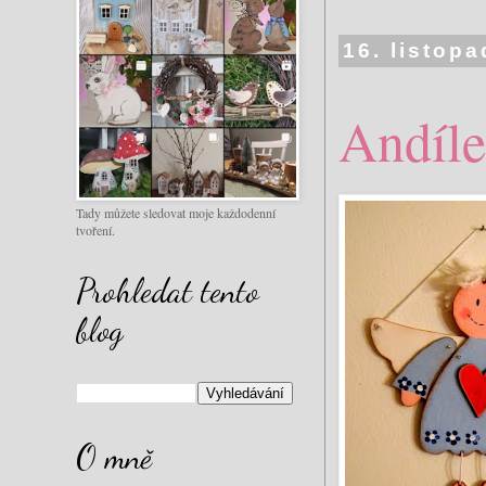
16. listop
Andíle
Tady můžete sledovat moje každodenní
tvoření.
Prohledat tento
blog
O mně