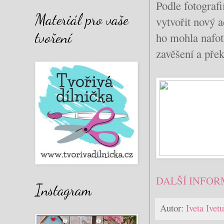
Podle fotograf
Materiál pro vaše
vytvořit nový 
tvoření
ho mohla nafoti
zavěšení a přek
DALŠÍ INFOR
Instagram
Autor:
Iveta Ive