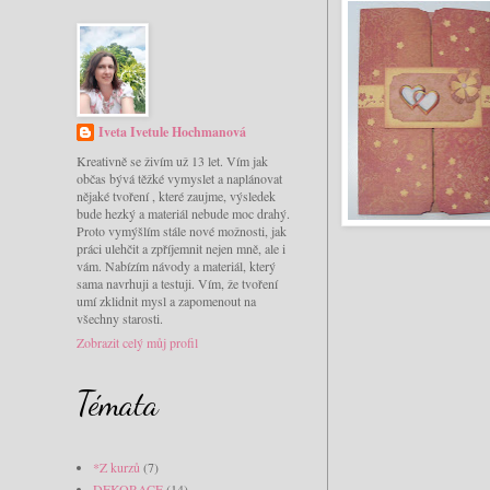
Iveta Ivetule Hochmanová
Kreativně se živím už 13 let. Vím jak
občas bývá těžké vymyslet a naplánovat
nějaké tvoření , které zaujme, výsledek
bude hezký a materiál nebude moc drahý.
Proto vymýšlím stále nové možnosti, jak
práci ulehčit a zpříjemnit nejen mně, ale i
vám. Nabízím návody a materiál, který
sama navrhuji a testuji. Vím, že tvoření
umí zklidnit mysl a zapomenout na
všechny starosti.
Zobrazit celý můj profil
Témata
*Z kurzů
(7)
DEKORACE
(14)