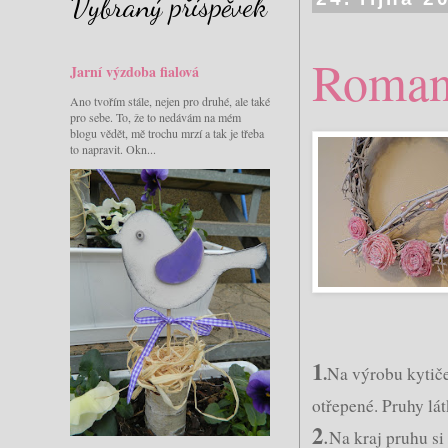
Vybraný příspěvek
Romant
Jarní výzdoba fialová
Ano tvořím stále, nejen pro druhé, ale také
pro sebe. To, že to nedávám na mém
blogu vědět, mě trochu mrzí a tak je třeba
to napravit. Okn...
1
.
Na výrobu kytiček
otřepené. Pruhy lát
2
.
Na kraj pruhu si 