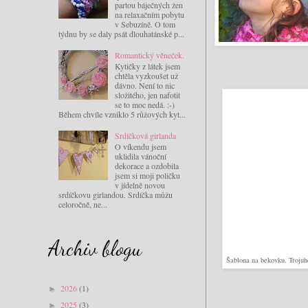
partou báječných žen
na relaxačním pobytu
v Sebuzíně. O tom
týdnu by se daly psát dlouhatánské p...
Romantický věneček.
Kytičky z látek jsem
chtěla vyzkoušet už
dávno. Není to nic
složitého, jen nafotit
se to moc nedá. :-)
Během chvíle vzniklo 5 růžových kyt...
Srdíčková girlanda
O víkendu jsem
uklidila vánoční
dekorace a ozdobila
jsem si moji poličku
v jídelně novou
srdíčkovu girlandou. Srdíčka můžu
celoročně, ne...
Archiv blogu
Šablona na bekovku. Trojuhe
2026
(1)
►
2025
(3)
►