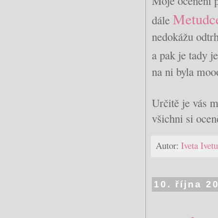
Moje ocenění p
Metudc
dále
nedokážu odtr
a pak je tady j
na ni byla moo
Určitě je vás 
všichni si ocen
Autor:
Iveta Ive
10. října 2