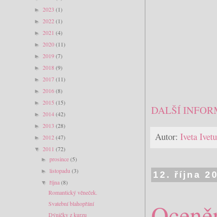
2023
(1)
►
2022
(1)
►
2021
(4)
►
2020
(11)
►
2019
(7)
►
2018
(9)
►
2017
(11)
►
2016
(8)
►
2015
(15)
►
DALŠÍ INFOR
2014
(42)
►
2013
(28)
►
Autor:
Iveta Ive
2012
(47)
►
2011
(72)
▼
prosince
(5)
►
listopadu
(3)
►
12. října 2
října
(8)
▼
Romantický věneček.
Oceněn
Svatební blahopřání
Dýničky z kurzu