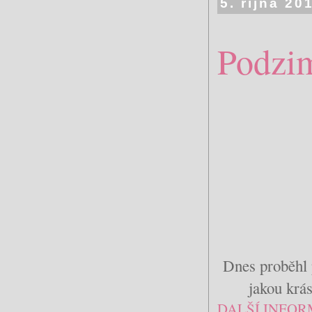
5. října 20
Podzim
Dnes proběhl 
jakou krás
DALŠÍ INFOR