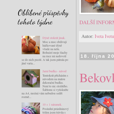
Oblíbené příspěvky
tohoto týdne
DALŠÍ INFOR
Autor:
Iveta Ive
Dýně stokrát jinak.
Moc a moc obdivuji
háčkované dýně
všude na netu.
Bohužel moje šlachy
18. října 2
na ruce mi nedovolí
se do nich pustit. A tak jsem pátrala po
jiné varia...
Bekov
Jarní budka - návod
Tentokrát přicházím s
návodem na malou
dekorační budku.
Není to nic složitého.
Šablonu si vytiskněte
na A4, možná vám nebudou sedět
rozmě...
10 + 1 náramek.
Poslední prázdninový
týden jsem trávila s