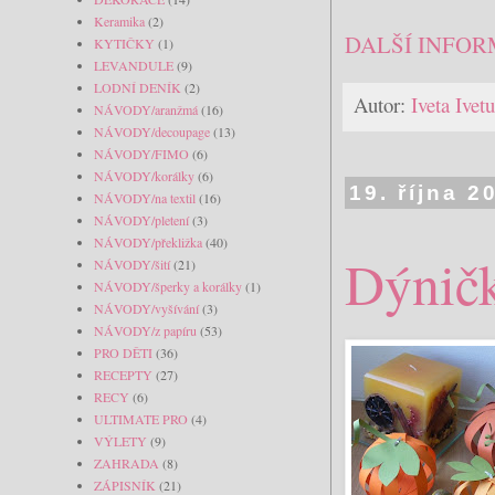
Keramika
(2)
DALŠÍ INFOR
KYTIČKY
(1)
LEVANDULE
(9)
LODNÍ DENÍK
(2)
Autor:
Iveta Ive
NÁVODY/aranžmá
(16)
NÁVODY/decoupage
(13)
NÁVODY/FIMO
(6)
NÁVODY/korálky
(6)
19. října 2
NÁVODY/na textil
(16)
NÁVODY/pletení
(3)
NÁVODY/překližka
(40)
Dýničk
NÁVODY/šití
(21)
NÁVODY/šperky a korálky
(1)
NÁVODY/vyšívání
(3)
NÁVODY/z papíru
(53)
PRO DĚTI
(36)
RECEPTY
(27)
RECY
(6)
ULTIMATE PRO
(4)
VÝLETY
(9)
ZAHRADA
(8)
ZÁPISNÍK
(21)