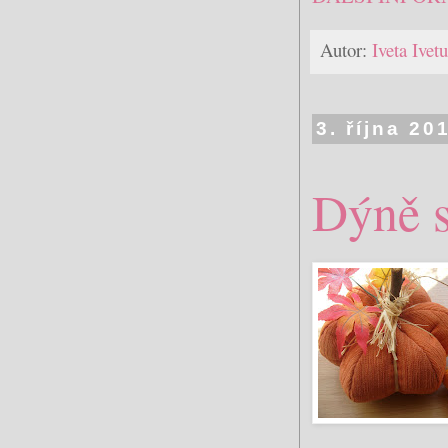
Autor:
Iveta Ive
3. října 20
Dýně s