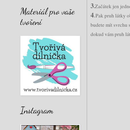
3
.
Začátek jen jedn
Materiál pro vaše
4
.
Pak pruh látky o
tvoření
budete mít svrchu 
dokud vám pruh lát
Instagram