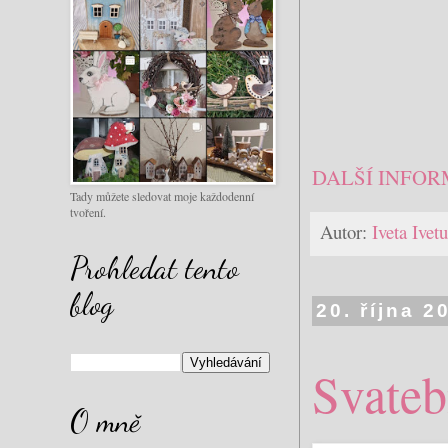
DALŠÍ INFOR
Tady můžete sledovat moje každodenní
tvoření.
Autor:
Iveta Ive
Prohledat tento
blog
20. října 2
Svateb
O mně