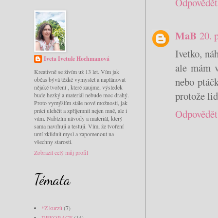
Odpovědět
MaB
20. 
Ivetko, ná
Iveta Ivetule Hochmanová
ale mám v
Kreativně se živím už 13 let. Vím jak
nebo ptáčk
občas bývá těžké vymyslet a naplánovat
nějaké tvoření , které zaujme, výsledek
protože li
bude hezký a materiál nebude moc drahý.
Proto vymýšlím stále nové možnosti, jak
práci ulehčit a zpříjemnit nejen mně, ale i
Odpovědět
vám. Nabízím návody a materiál, který
sama navrhuji a testuji. Vím, že tvoření
umí zklidnit mysl a zapomenout na
všechny starosti.
Zobrazit celý můj profil
Témata
*Z kurzů
(7)
DEKORACE
(14)