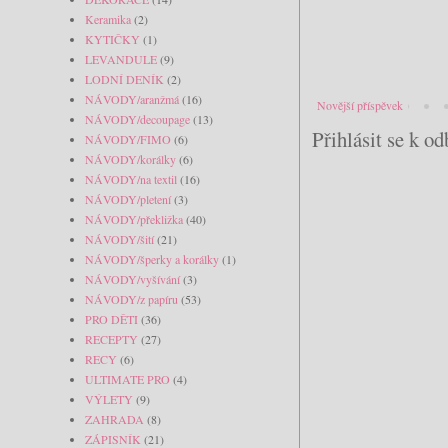
Keramika
(2)
KYTIČKY
(1)
LEVANDULE
(9)
LODNÍ DENÍK
(2)
NÁVODY/aranžmá
(16)
Novější příspěvek
NÁVODY/decoupage
(13)
Přihlásit se k o
NÁVODY/FIMO
(6)
NÁVODY/korálky
(6)
NÁVODY/na textil
(16)
NÁVODY/pletení
(3)
NÁVODY/překližka
(40)
NÁVODY/šití
(21)
NÁVODY/šperky a korálky
(1)
NÁVODY/vyšívání
(3)
NÁVODY/z papíru
(53)
PRO DĚTI
(36)
RECEPTY
(27)
RECY
(6)
ULTIMATE PRO
(4)
VÝLETY
(9)
ZAHRADA
(8)
ZÁPISNÍK
(21)