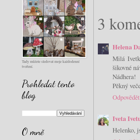
3 kome
Helena D
Milá Ivet
Tady můžete sledovat moje každodenní
šikovné ná
tvoření.
Nádhera!
Prohledat tento
Pěkný veče
blog
Odpovědět
Iveta Ive
Helenko, j
O mně