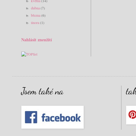
května
(14)
►
dubna
(7)
►
března
(6)
►
února
(1)
►
Nahlásit zneužití
Jsem také na
ta