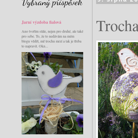
Vybraný příspěvek
Trocha
Jarní výzdoba fialová
Ano tvořím stále, nejen pro druhé, ale také
pro sebe. To, že to nedávám na mém
blogu vědět, mě trochu mrzí a tak je třeba
to napravit. Okn...