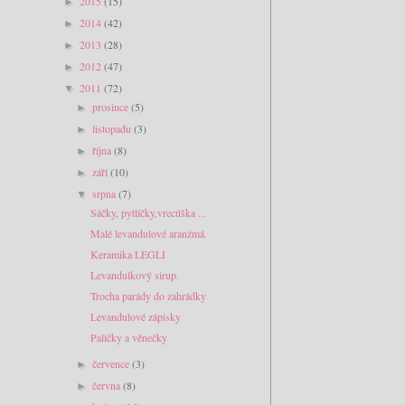
2015
(15)
►
2014
(42)
►
2013
(28)
►
2012
(47)
►
2011
(72)
▼
prosince
(5)
►
listopadu
(3)
►
října
(8)
►
září
(10)
►
srpna
(7)
▼
Sáčky, pytlíčky,vrecúška ...
Malé levandulové aranžmá.
Keramika LEGLI
Levandulkový sirup.
Trocha parády do zahrádky
Levandulové zápisky
Paličky a věnečky
července
(3)
►
června
(8)
►