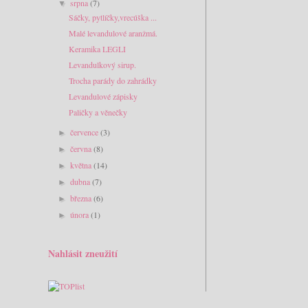
srpna
(7)
▼
Sáčky, pytlíčky,vrecúška ...
Malé levandulové aranžmá.
Keramika LEGLI
Levandulkový sirup.
Trocha parády do zahrádky
Levandulové zápisky
Paličky a věnečky
července
(3)
►
června
(8)
►
května
(14)
►
dubna
(7)
►
března
(6)
►
února
(1)
►
Nahlásit zneužití