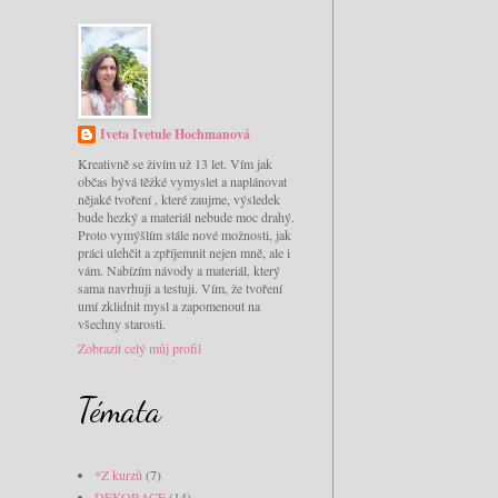
Iveta Ivetule Hochmanová
Kreativně se živím už 13 let. Vím jak
občas bývá těžké vymyslet a naplánovat
nějaké tvoření , které zaujme, výsledek
bude hezký a materiál nebude moc drahý.
Proto vymýšlím stále nové možnosti, jak
práci ulehčit a zpříjemnit nejen mně, ale i
vám. Nabízím návody a materiál, který
sama navrhuji a testuji. Vím, že tvoření
umí zklidnit mysl a zapomenout na
všechny starosti.
Zobrazit celý můj profil
Témata
*Z kurzů
(7)
DEKORACE
(14)