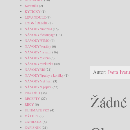
Keramika
(2)
KYTIČKY
(1)
LEVANDULE
(9)
LODNÍ DENÍK
(2)
NÁVODY/aranžmá
(16)
NÁVODY/decoupage
(13)
NÁVODY/FIMO
(6)
NÁVODY/korálky
(6)
NÁVODY/na textil
(16)
NÁVODY/pletení
(3)
NÁVODY/překližka
(40)
NÁVODY/šití
(21)
Autor:
Iveta Ive
NÁVODY/šperky a korálky
(1)
NÁVODY/vyšívání
(3)
NÁVODY/z papíru
(53)
PRO DĚTI
(36)
Žádné 
RECEPTY
(27)
RECY
(6)
ULTIMATE PRO
(4)
VÝLETY
(9)
ZAHRADA
(8)
ZÁPISNÍK
(21)