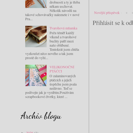
drobností a ty je třeba
někam uschovat.
Několik návodů na
Novější příspěvek
takové schovávačky naleznete i v nové
Pra...
Přihlásit se k o
Tvarohová mňamka
Peču téměř každý
víkend a tvarohové
buchty patří mezi
naše oblíbené.
Tentokrát jsem chtěla
vyzkoušet něco nového a tak jsem
prostě do vyhl...
VELIKONOČNÍ
PTÁČCI
O zalaminovaných
ptáčcích a jejich
úspěchu jsem psala
nedávno. Teď se
podívejte jak je vyrábím.Používám
scrapbookové čtvrtky, které ...
Archiv blogu
2026
(1)
►