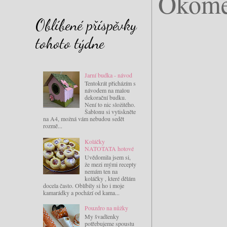
Okome
Oblíbené příspěvky
tohoto týdne
Jarní budka - návod
Tentokrát přicházím s
návodem na malou
dekorační budku.
Není to nic složitého.
Šablonu si vytiskněte
na A4, možná vám nebudou sedět
rozmě...
Koláčky
NATOTATA hotové
Uvědomila jsem si,
že mezi mými recepty
nemám ten na
koláčky , které dělám
docela často. Oblíbily si ho i moje
kamarádky a pochází od kama...
Pouzdro na nůžky
My švadlenky
potřebujeme spoustu