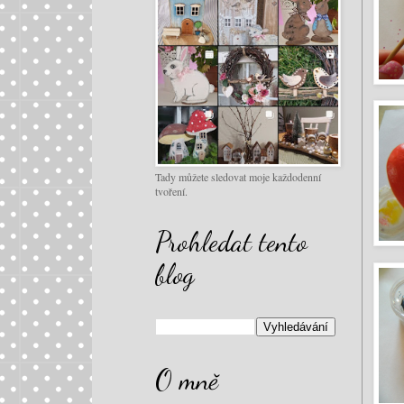
Tady můžete sledovat moje každodenní
tvoření.
Prohledat tento
blog
O mně