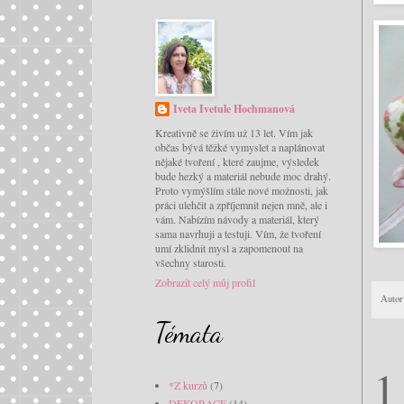
Iveta Ivetule Hochmanová
Kreativně se živím už 13 let. Vím jak
občas bývá těžké vymyslet a naplánovat
nějaké tvoření , které zaujme, výsledek
bude hezký a materiál nebude moc drahý.
Proto vymýšlím stále nové možnosti, jak
práci ulehčit a zpříjemnit nejen mně, ale i
vám. Nabízím návody a materiál, který
sama navrhuji a testuji. Vím, že tvoření
umí zklidnit mysl a zapomenout na
všechny starosti.
Zobrazit celý můj profil
Autor
Témata
1
*Z kurzů
(7)
DEKORACE
(14)