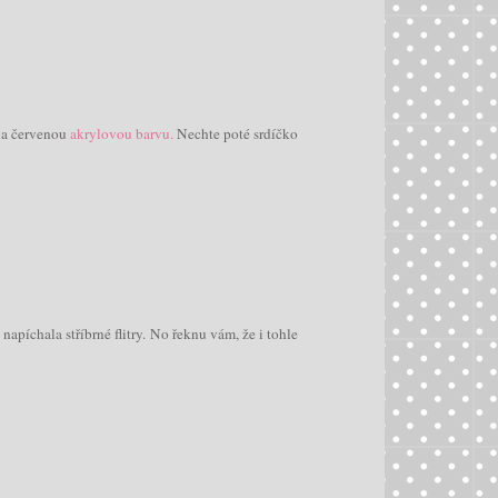
ila červenou
akrylovou barvu.
Nechte poté srdíčko
apíchala stříbrné flitry. No řeknu vám, že i tohle