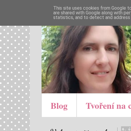
This site uses cookies from Google to 
are shared with Google along with per
statistics, and to detect and address
Blog
Tvoření na 
6. 