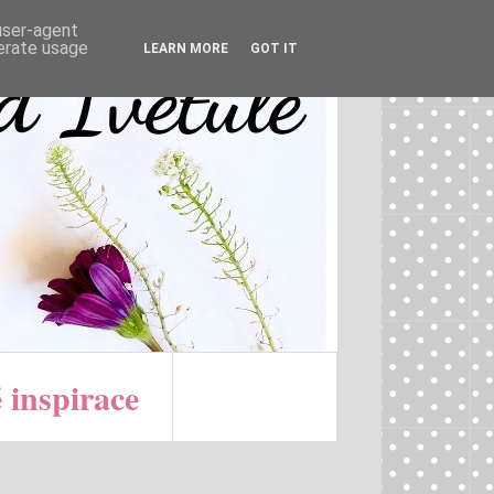
 user-agent
nerate usage
LEARN MORE
GOT IT
 inspirace