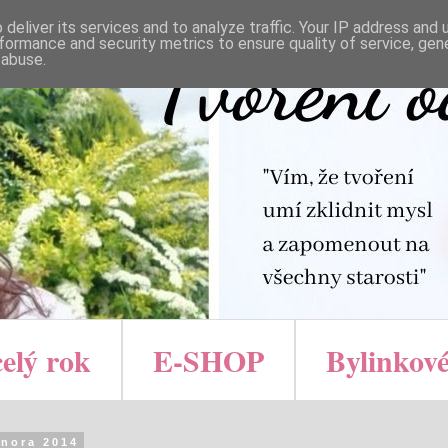
deliver its services and to analyze traffic. Your IP address and
formance and security metrics to ensure quality of service, ge
 abuse.
celý rok
E-SHOP
Bylinkové
února 2014