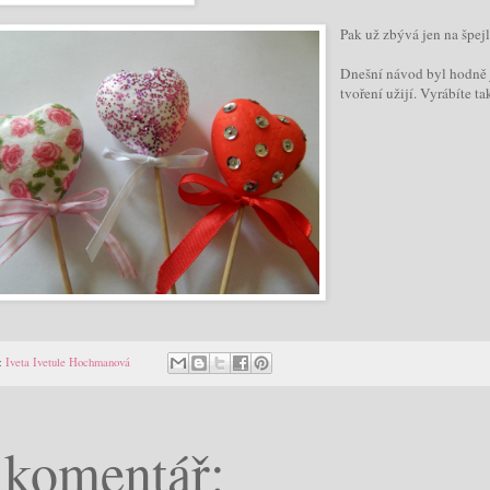
Pak už zbývá jen na špej
Dnešní návod byl hodně j
tvoření užijí. Vyrábíte t
:
Iveta Ivetule Hochmanová
 komentář: