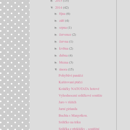
2015
(15)
►
2014
(42)
▼
října
(6)
►
září
(4)
►
srpna
(1)
►
července
(2)
►
června
(1)
►
května
(2)
►
dubna
(4)
►
března
(3)
►
února
(15)
▼
Pohybliví panáčci
Kašírovaní ptáčci
Koláčky NATOTATA hotové
Vyhodnocení srdíčkové soutěže
Jaro v růžích
Jarní girlanda
Buchta s Margotkou.
Srdíčko na triku
Srdíčka z překližky - soutěžní