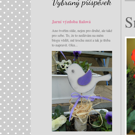
Vybraný příspěvek
S
Jarní výzdoba fialová
Ano tvořím stále, nejen pro druhé, ale také
pro sebe. To, že to nedávám na mém
blogu vědět, mě trochu mrzí a tak je třeba
to napravit. Okn...