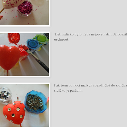
Třetí srdíčko bylo třeba nejprve natřít. Já použ
uschnout.
Pak jsem pomocí malých špendlíčků do srdíčka n
srdíčko je parádní.