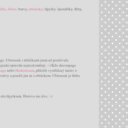
idla, štětce
, barvy,
ubrousky
, třpytky, špendlíky, flitry,
ge. Ubrousek s růžičkami jsem už používala
vypadá opravdu nejroztomileji. :-) Kdo decoupage
page
nebo
Herkulesem
, přiložit vystřižený motiv z
 vrstvy a použít jen tu s obrázkem. Ubrousek je třeba
ala třpytkami. Hotovo raz dva. :-)