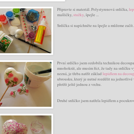
Připravte si materiál. Polystyrenová srdíčka,
lep
mašličky,
stužky
, špejle ...
Srdíčka si napíchněte na špejle a můžeme začít.
První srdíčko jsem ozdobila technikou decoupa
mnohokrát, ale musím říct, že tady na srdíčku 
nezná, je třeba natřít základ
lepidlem na decou
ubrousku, který je nutné rozdělit na jednotlivé
přetřít ještě jednou z vrchu.
Druhé srdíčko jsem natřela lepidlem a pocukrov