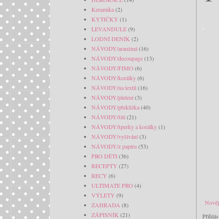
Keramika
(2)
KYTIČKY
(1)
LEVANDULE
(9)
LODNÍ DENÍK
(2)
NÁVODY/aranžmá
(16)
NÁVODY/decoupage
(13)
NÁVODY/FIMO
(6)
NÁVODY/korálky
(6)
NÁVODY/na textil
(16)
NÁVODY/pletení
(3)
NÁVODY/překližka
(40)
NÁVODY/šití
(21)
NÁVODY/šperky a korálky
(1)
NÁVODY/vyšívání
(3)
NÁVODY/z papíru
(53)
PRO DĚTI
(36)
RECEPTY
(27)
RECY
(6)
ULTIMATE PRO
(4)
VÝLETY
(9)
Nověj
ZAHRADA
(8)
ZÁPISNÍK
(21)
Přihlás