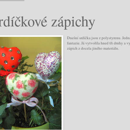
rdíčkové zápichy
Dnešní srdíčka jsou z polystyrenu. Jedná
fantazie. Já vytvořila hned tři druhy a 
zápich z docela jiného materiálu.