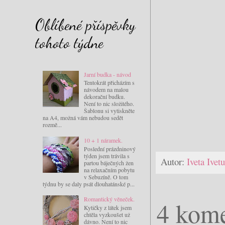
Oblíbené příspěvky
tohoto týdne
Jarní budka - návod
Tentokrát přicházím s
návodem na malou
dekorační budku.
Není to nic složitého.
Šablonu si vytiskněte
na A4, možná vám nebudou sedět
rozmě...
10 + 1 náramek.
Poslední prázdninový
týden jsem trávila s
Autor:
Iveta Ive
partou báječných žen
na relaxačním pobytu
v Sebuzíně. O tom
týdnu by se daly psát dlouhatánské p...
Romantický věneček.
4 kome
Kytičky z látek jsem
chtěla vyzkoušet už
dávno. Není to nic