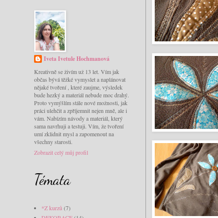
Iveta Ivetule Hochmanová
Kreativně se živím už 13 let. Vím jak
občas bývá těžké vymyslet a naplánovat
nějaké tvoření , které zaujme, výsledek
bude hezký a materiál nebude moc drahý.
Proto vymýšlím stále nové možnosti, jak
práci ulehčit a zpříjemnit nejen mně, ale i
vám. Nabízím návody a materiál, který
sama navrhuji a testuji. Vím, že tvoření
umí zklidnit mysl a zapomenout na
všechny starosti.
Zobrazit celý můj profil
Témata
*Z kurzů
(7)
DEKORACE
(14)