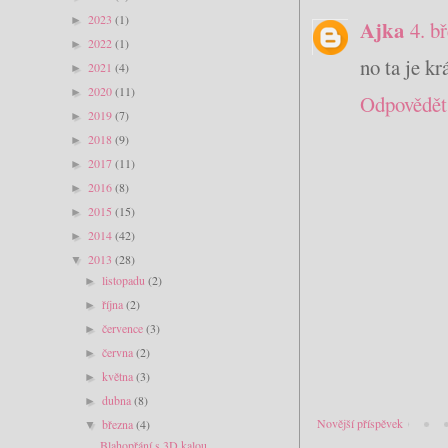
2023
(1)
►
Ajka
4. b
2022
(1)
►
no ta je krá
2021
(4)
►
2020
(11)
►
Odpovědět
2019
(7)
►
2018
(9)
►
2017
(11)
►
2016
(8)
►
2015
(15)
►
2014
(42)
►
2013
(28)
▼
listopadu
(2)
►
října
(2)
►
července
(3)
►
června
(2)
►
května
(3)
►
dubna
(8)
►
Novější příspěvek
března
(4)
▼
Blahopřání s 3D kalou