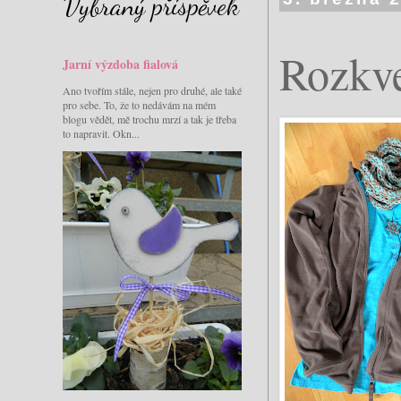
Vybraný příspěvek
Rozkve
Jarní výzdoba fialová
Ano tvořím stále, nejen pro druhé, ale také
pro sebe. To, že to nedávám na mém
blogu vědět, mě trochu mrzí a tak je třeba
to napravit. Okn...