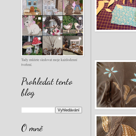
Tady můžete sledovat moje každodenní
tvoření.
Prohledat tento
blog
O mně