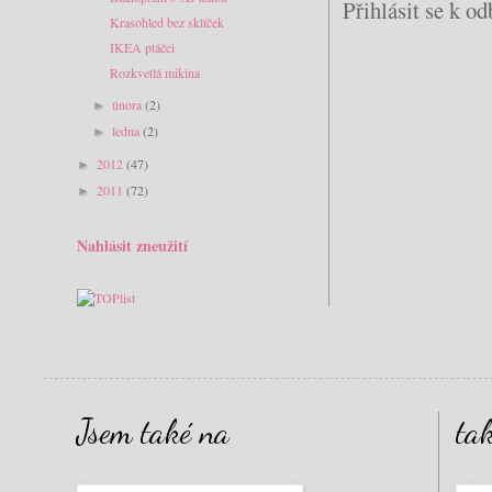
Přihlásit se k o
Krasohled bez sklíček
IKEA ptáčci
Rozkvetlá mikina
února
(2)
►
ledna
(2)
►
2012
(47)
►
2011
(72)
►
Nahlásit zneužití
Jsem také na
ta