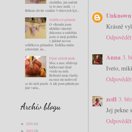
složitého, jen nafotit
se to moc nedá. :-)
Během chvíle vzniklo 5 růžových kyt...
Unknown
Srdíčková girlanda
O víkendu jsem
Krásně vyl
uklidila vánoční
dekorace a ozdobila
Odpovědět
jsem si moji poličku
v jídelně novou
srdíčkovu girlandou. Srdíčka můžu
celoročně, ne...
Anna
3. 
Dýně stokrát jinak.
Moc a moc obdivuji
Iveto, mik
háčkované dýně
všude na netu.
Bohužel moje šlachy
Odpovědět
na ruce mi nedovolí
se do nich pustit. A tak jsem pátrala po
jiné varia...
zcdl
3. bř
Archiv blogu
Jej pekne 
Odpovědět
2026
(1)
►
2025
(3)
►