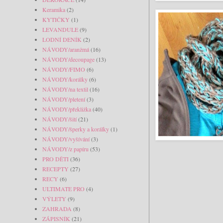
Keramika
(2)
KYTIČKY
(1)
LEVANDULE
(9)
LODNÍ DENÍK
(2)
NÁVODY/aranžmá
(16)
NÁVODY/decoupage
(13)
NÁVODY/FIMO
(6)
NÁVODY/korálky
(6)
NÁVODY/na textil
(16)
NÁVODY/pletení
(3)
NÁVODY/překližka
(40)
NÁVODY/šití
(21)
NÁVODY/šperky a korálky
(1)
NÁVODY/vyšívání
(3)
NÁVODY/z papíru
(53)
PRO DĚTI
(36)
RECEPTY
(27)
RECY
(6)
ULTIMATE PRO
(4)
VÝLETY
(9)
ZAHRADA
(8)
ZÁPISNÍK
(21)