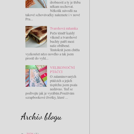
drobností a ty je třeba
někam uschovat.
Několik návodů na
takové schovávačky naleznete i v nové
Pra...
Tvarohová mňamka
Peču téměř každý
víkend a tvarohové
buchty patří mezi
naše oblíbené.
Tentokrát jsem chtěla
vyzkoušet něco nového a tak jsem
prostě do vyhl...
VELIKONOČNÍ
PTÁČCI
O zalaminovaných
ptáčcích a jejich
úspěchu jsem psala
nedávno. Teď se
podívejte jak je vyrábím.Používám
scrapbookové čtvrtky, které ...
Archiv blogu
2026
(1)
►