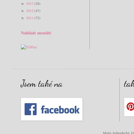
2013
(28)
►
2012
(47)
►
2011
(72)
►
Nahlásit zneužití
Jsem také na
ta
Motiv Jednoduchá. Ob