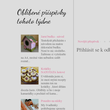
Oblíbené příspěvky
tohoto týdne
Jarní budka - návod
Tentokrát přicházím s
Novější příspěvek
návodem na malou
dekorační budku.
Přihlásit se k o
Není to nic složitého.
Šablonu si vytiskněte
na A4, možná vám nebudou sedět
rozmě...
Koláčky
NATOTATA hotové
Uvědomila jsem si,
že mezi mými recepty
nemám ten na
koláčky , které dělám
docela často. Oblíbily si ho i moje
kamarádky a pochází od kama...
Pouzdro na nůžky
My švadlenky
potřebujeme spoustu