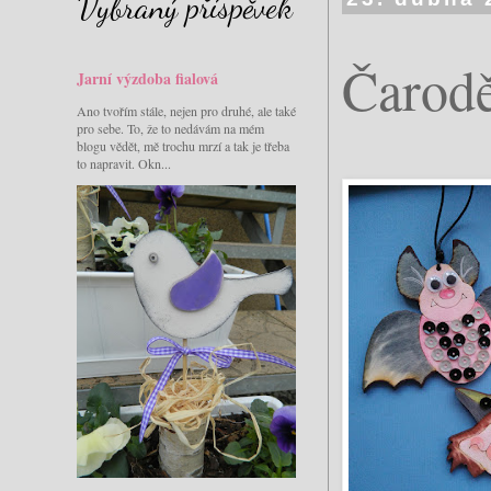
Vybraný příspěvek
Čarodě
Jarní výzdoba fialová
Ano tvořím stále, nejen pro druhé, ale také
pro sebe. To, že to nedávám na mém
blogu vědět, mě trochu mrzí a tak je třeba
to napravit. Okn...