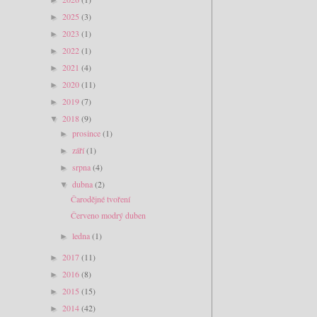
2025
(3)
►
2023
(1)
►
2022
(1)
►
2021
(4)
►
2020
(11)
►
2019
(7)
►
2018
(9)
▼
prosince
(1)
►
září
(1)
►
srpna
(4)
►
dubna
(2)
▼
Čarodějné tvoření
Červeno modrý duben
ledna
(1)
►
2017
(11)
►
2016
(8)
►
2015
(15)
►
2014
(42)
►