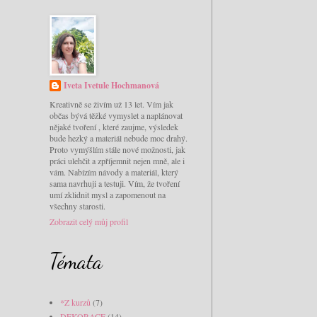
Iveta Ivetule Hochmanová
Kreativně se živím už 13 let. Vím jak
občas bývá těžké vymyslet a naplánovat
nějaké tvoření , které zaujme, výsledek
bude hezký a materiál nebude moc drahý.
Proto vymýšlím stále nové možnosti, jak
práci ulehčit a zpříjemnit nejen mně, ale i
vám. Nabízím návody a materiál, který
sama navrhuji a testuji. Vím, že tvoření
umí zklidnit mysl a zapomenout na
všechny starosti.
Zobrazit celý můj profil
Témata
*Z kurzů
(7)
DEKORACE
(14)