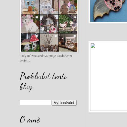
Tady můžete sledovat moje každodenní
tvoření.
Prohledat tento
blog
O mně