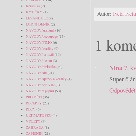
Keramika
(2)
KYTIČKY
(1)
Autor:
Iveta Ive
LEVANDULE
(9)
LODNÍ DENÍK
(2)
NÁVODY/aranžmá
(16)
NÁVODY/decoupage
(13)
1 kome
NÁVODY/FIMO
(6)
NÁVODY/korálky
(6)
NÁVODY/na textil
(16)
NÁVODY/pletení
(3)
Nina
7. k
NÁVODY/překližka
(40)
NÁVODY/šití
(21)
Super člán
NÁVODY/šperky a korálky
(1)
NÁVODY/vyšívání
(3)
Odpovědět
NÁVODY/z papíru
(53)
PRO DĚTI
(36)
RECEPTY
(27)
RECY
(6)
ULTIMATE PRO
(4)
VÝLETY
(9)
ZAHRADA
(8)
ZÁPISNÍK
(21)