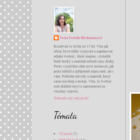
Iveta Ivetule Hochmanová
Kreativně se živím už 13 let. Vím jak
občas bývá těžké vymyslet a naplánovat
nějaké tvoření , které zaujme, výsledek
bude hezký a materiál nebude moc drahý.
Proto vymýšlím stále nové možnosti, jak
práci ulehčit a zpříjemnit nejen mně, ale i
vám. Nabízím návody a materiál, který
sama navrhuji a testuji. Vím, že tvoření
umí zklidnit mysl a zapomenout na
všechny starosti.
Zobrazit celý můj profil
Témata
*Z kurzů
(7)
DEKORACE
(14)