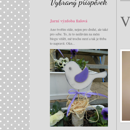
Vybraný příspěvek
V
Jarní výzdoba fialová
Ano tvořím stále, nejen pro druhé, ale také
pro sebe. To, že to nedávám na mém
blogu vědět, mě trochu mrzí a tak je třeba
to napravit. Okn...