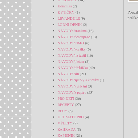
Keramika
(2)
Použil
KYTIČKY
(1)
prášk
LEVANDULE
(9)
LODNÍ DENÍK
(2)
NÁVODY/aranžmá
(16)
NÁVODY/decoupage
(13)
NÁVODY/FIMO
(6)
NÁVODY/korálky
(6)
NÁVODY/na textil
(16)
NÁVODY/pletení
(3)
NÁVODY/překližka
(40)
NÁVODY/šití
(21)
NÁVODY/šperky a korálky
(1)
NÁVODY/vyšívání
(3)
NÁVODY/z papíru
(53)
PRO DĚTI
(36)
RECEPTY
(27)
RECY
(6)
ULTIMATE PRO
(4)
VÝLETY
(9)
ZAHRADA
(8)
ZÁPISNÍK
(21)