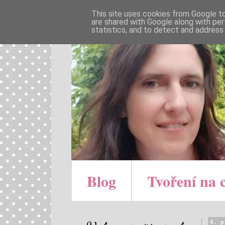
This site uses cookies from Google to 
are shared with Google along with per
statistics, and to detect and address
Blog
Tvoření na 
4. 