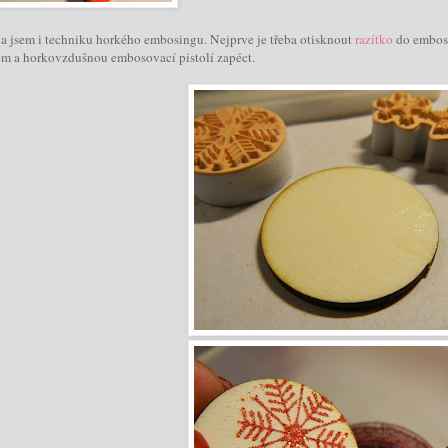
a jsem i techniku horkého embosingu. Nejprve je třeba otisknout
razítko
do emboso
em a horkovzdušnou embosovací pistolí zapéct.