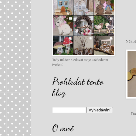
Někol
Tady můžete sledovat moje každodenní
tvoření.
Prohledat tento
blog
Dal
O mně