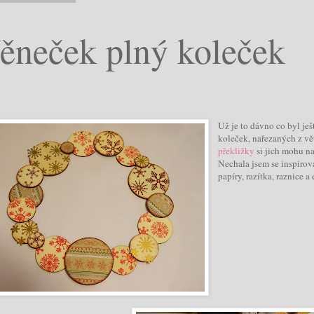
ěneček plný koleček
Už je to dávno co byl je
koleček, nařezaných z vě
překližky
si jich mohu na
Nechala jsem se inspirov
papíry, razítka, raznice 