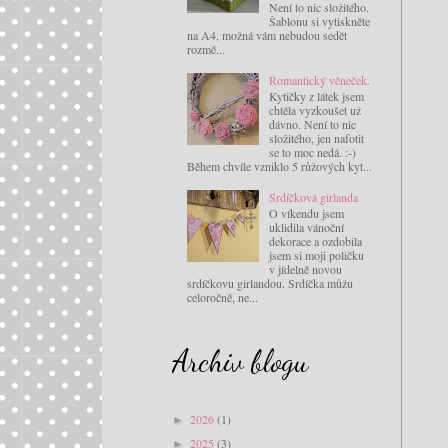
Není to nic složitého.
Šablonu si vytiskněte
na A4, možná vám nebudou sedět
rozmě...
Romantický věneček.
Kytičky z látek jsem
chtěla vyzkoušet už
dávno. Není to nic
složitého, jen nafotit
se to moc nedá. :-)
Během chvíle vzniklo 5 růžových kyt...
Srdíčková girlanda
O víkendu jsem
uklidila vánoční
dekorace a ozdobila
jsem si moji poličku
v jídelně novou
srdíčkovu girlandou. Srdíčka můžu
celoročně, ne...
Archiv blogu
2026
(1)
►
2025
(3)
►