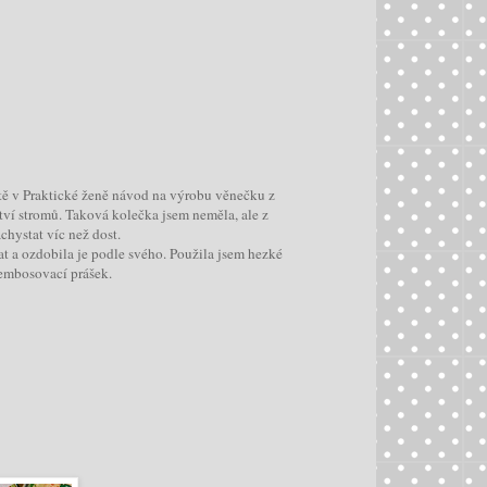
ště v Praktické ženě návod na výrobu věnečku z
tví stromů. Taková kolečka jsem neměla, ale z
chystat víc než dost.
at a ozdobila je podle svého. Použila jsem hezké
a embosovací prášek.