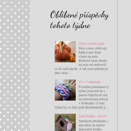
Oblíbené příspěvky
tohoto týdne
Dýně stokrát jinak.
Moc a moc obdivuji
háčkované dýně
všude na netu.
Bohužel moje šlachy
na ruce mi nedovolí
se do nich pustit. A tak jsem pátrala po
jiné varia...
10 + 1 náramek.
Poslední prázdninový
týden jsem trávila s
partou báječných žen
na relaxačním pobytu
v Sebuzíně. O tom
týdnu by se daly psát dlouhatánské p...
Jarní budka - návod
Tentokrát přicházím s
návodem na malou
dekorační budku.