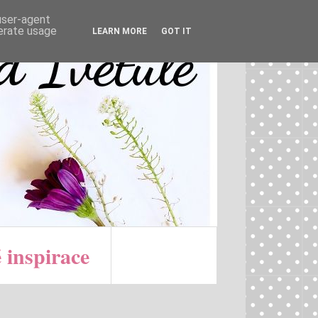
 user-agent
nerate usage
LEARN MORE
GOT IT
 inspirace