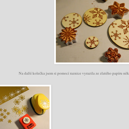
Na další kolečka jsem si pomocí raznice vyrazila ze zlatého papíru něk