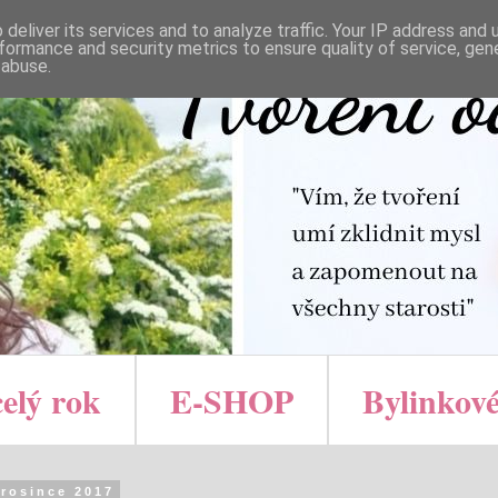
deliver its services and to analyze traffic. Your IP address and
formance and security metrics to ensure quality of service, ge
 abuse.
celý rok
E-SHOP
Bylinkové
prosince 2017