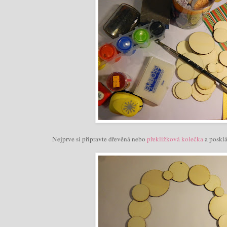
Nejprve si připravte dřevěná nebo
překližková kolečka
a posklá