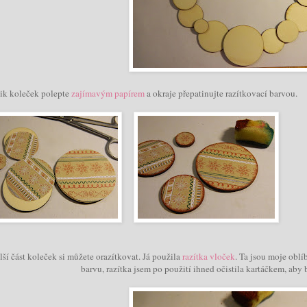
ik koleček polepte
zajímavým papírem
a okraje přepatinujte razítkovací barvou.
ší část koleček si můžete orazítkovat. Já použila
razítka vloček
. Ta jsou moje oblí
barvu, razítka jsem po použití ihned očistila kartáčkem, aby 