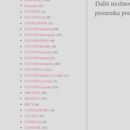
Další možnost
Keramika
(2)
písmenka použ
KYTIČKY
(1)
LEVANDULE
(9)
LODNÍ DENÍK
(2)
NÁVODY/aranžmá
(16)
NÁVODY/decoupage
(13)
NÁVODY/FIMO
(6)
NÁVODY/korálky
(6)
NÁVODY/na textil
(16)
NÁVODY/pletení
(3)
NÁVODY/překližka
(40)
NÁVODY/šití
(21)
NÁVODY/šperky a korálky
(1)
NÁVODY/vyšívání
(3)
NÁVODY/z papíru
(53)
PRO DĚTI
(36)
RECEPTY
(27)
RECY
(6)
ULTIMATE PRO
(4)
VÝLETY
(9)
ZAHRADA
(8)
ZÁPISNÍK
(21)