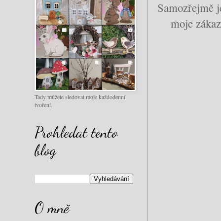
Samozřejmě je 
moje zákazn
Tady můžete sledovat moje každodenní
tvoření.
Prohledat tento
blog
O mně