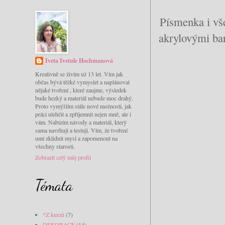
Písmenka i vše
akrylovými ba
Iveta Ivetule Hochmanová
Kreativně se živím už 13 let. Vím jak
občas bývá těžké vymyslet a naplánovat
nějaké tvoření , které zaujme, výsledek
bude hezký a materiál nebude moc drahý.
Proto vymýšlím stále nové možnosti, jak
práci ulehčit a zpříjemnit nejen mně, ale i
vám. Nabízím návody a materiál, který
sama navrhuji a testuji. Vím, že tvoření
umí zklidnit mysl a zapomenout na
všechny starosti.
Zobrazit celý můj profil
Témata
*Z kurzů
(7)
DEKORACE
(14)