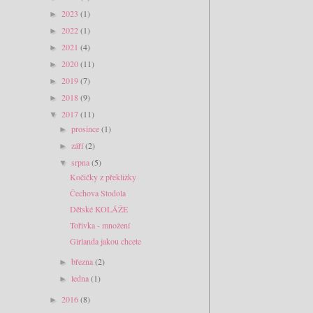
2023
(1)
►
2022
(1)
►
2021
(4)
►
2020
(11)
►
2019
(7)
►
2018
(9)
►
2017
(11)
▼
prosince
(1)
►
září
(2)
►
srpna
(5)
▼
Kočičky z překližky
Čechova Stodola
Dětské KOLÁŽE
Tořivka - množení
Girlanda jakou chcete
března
(2)
►
ledna
(1)
►
2016
(8)
►