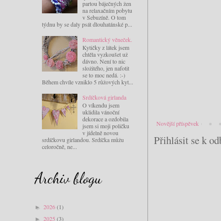
partou báječných žen
na relaxačním pobytu
v Sebuzíně. O tom
týdnu by se daly psát dlouhatánské p...
Romantický věneček.
Kytičky z látek jsem
chtěla vyzkoušet už
dávno. Není to nic
složitého, jen nafotit
se to moc nedá. :-)
Během chvíle vzniklo 5 růžových kyt...
Srdíčková girlanda
O víkendu jsem
uklidila vánoční
dekorace a ozdobila
Novější příspěvek
jsem si moji poličku
v jídelně novou
Přihlásit se k o
srdíčkovu girlandou. Srdíčka můžu
celoročně, ne...
Archiv blogu
2026
(1)
►
2025
(3)
►