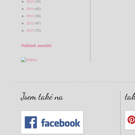
2015
(15)
►
2014
(42)
►
2013
(28)
►
2012
(47)
►
2011
(72)
►
Nahlásit zneužití
Jsem také na
ta