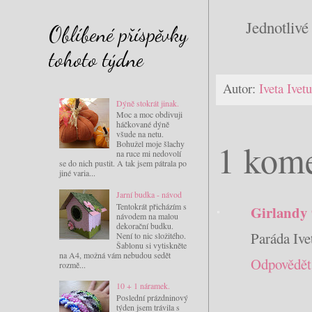
Jednotlivé
Oblíbené příspěvky
tohoto týdne
Autor:
Iveta Ive
Dýně stokrát jinak.
Moc a moc obdivuji
háčkované dýně
všude na netu.
1 kome
Bohužel moje šlachy
na ruce mi nedovolí
se do nich pustit. A tak jsem pátrala po
jiné varia...
Jarní budka - návod
Tentokrát přicházím s
Girlandy
návodem na malou
dekorační budku.
Paráda Ive
Není to nic složitého.
Šablonu si vytiskněte
na A4, možná vám nebudou sedět
Odpovědět
rozmě...
10 + 1 náramek.
Poslední prázdninový
týden jsem trávila s