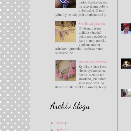
partou báječných žen
na relaxačním pobytu
v Sebuzíně. O tom
týdnu by se daly psát dlouhatánské p...
Srdíčková girlanda
O víkendu jsem
uklidila vánoční
dekorace a ozdobila
jsem si moji poličku
v jídelně novou
srdíčkovu girlandou. Srdíčka můžu
celoročně, ne...
Romantický věneček.
Kytičky z látek jsem
chtěla vyzkoušet už
dávno. Není to nic
složitého, jen nafotit
se to moc nedá. :-)
Během chvíle vzniklo 5 růžových kyt...
Archiv blogu
2026
(1)
►
2025
(3)
►