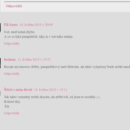
Odpovědět
Eli-Anna
10. května 2015 v 20:09
Ivet, med nemá chybu.
A co se týká pampelišek, taky je v trávníku miluju.
Odpovědět
lucijena
13. května 2015 v 19:27
Recept zní mooooc dobře, pampeliškový med dělávám, ale takto vylepšený bude určitě mn
Odpovědět
Štěstí v mém životě
15. května 2015 v 15:11
Tak takto vytuněný určitě zkusím, ale příští rok, už jsem to nestihla ;-).
Krásné dny.
Ála
Odpovědět