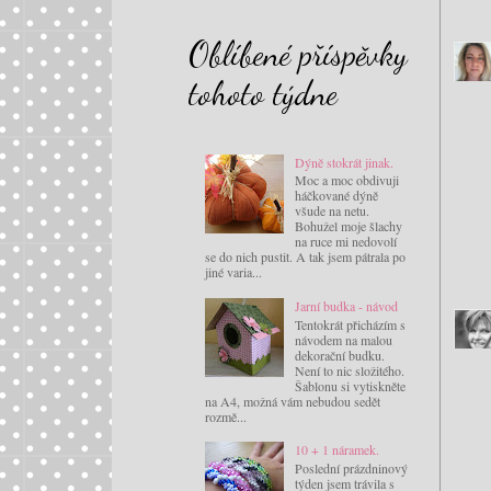
Oblíbené příspěvky
tohoto týdne
Dýně stokrát jinak.
Moc a moc obdivuji
háčkované dýně
všude na netu.
Bohužel moje šlachy
na ruce mi nedovolí
se do nich pustit. A tak jsem pátrala po
jiné varia...
Jarní budka - návod
Tentokrát přicházím s
návodem na malou
dekorační budku.
Není to nic složitého.
Šablonu si vytiskněte
na A4, možná vám nebudou sedět
rozmě...
10 + 1 náramek.
Poslední prázdninový
týden jsem trávila s