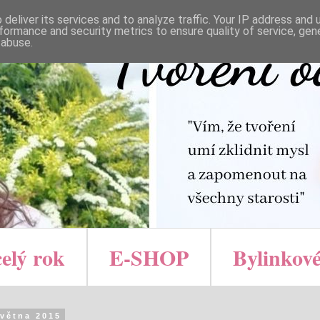
deliver its services and to analyze traffic. Your IP address and
formance and security metrics to ensure quality of service, ge
 abuse.
celý rok
E-SHOP
Bylinkové
května 2015