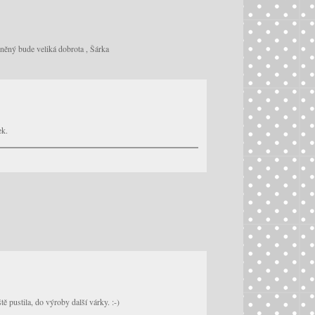
uněný bude veliká dobrota , Šárka
ek.
tě pustila, do výroby další várky. :-)