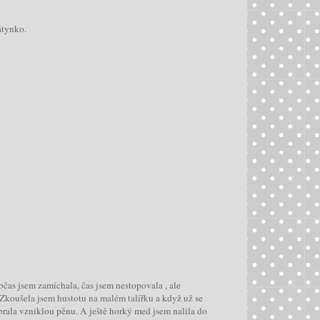
átynko.
 Občas jsem zamíchala, čas jsem nestopovala , ale
 Zkoušela jsem hustotu na malém talířku a když už se
brala vzniklou pěnu. A ještě horký med jsem nalila do