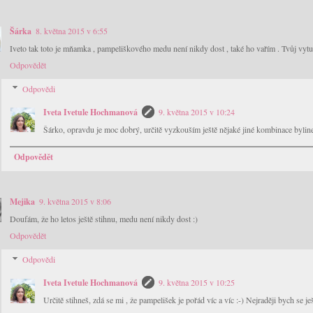
Šárka
8. května 2015 v 6:55
Iveto tak toto je mňamka , pampeliškového medu není nikdy dost , také ho vařím . Tvůj vyt
Odpovědět
Odpovědi
Iveta Ivetule Hochmanová
9. května 2015 v 10:24
Šárko, opravdu je moc dobrý, určitě vyzkouším ještě nějaké jiné kombinace bylin
Odpovědět
Mejika
9. května 2015 v 8:06
Doufám, že ho letos ještě stihnu, medu není nikdy dost :)
Odpovědět
Odpovědi
Iveta Ivetule Hochmanová
9. května 2015 v 10:25
Určitě stihneš, zdá se mi , že pampelišek je pořád víc a víc :-) Nejraději bych se ješ