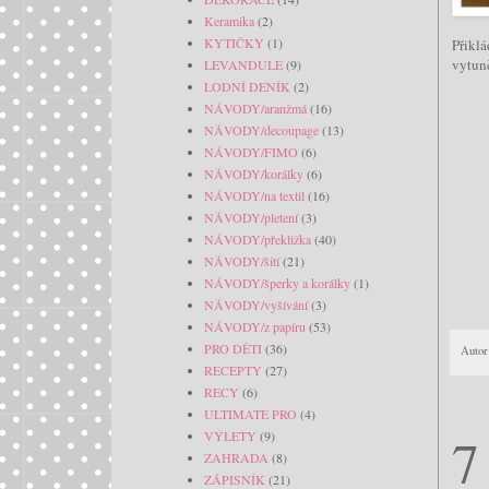
Keramika
(2)
KYTIČKY
(1)
Přiklá
vytuně
LEVANDULE
(9)
LODNÍ DENÍK
(2)
NÁVODY/aranžmá
(16)
NÁVODY/decoupage
(13)
NÁVODY/FIMO
(6)
NÁVODY/korálky
(6)
NÁVODY/na textil
(16)
NÁVODY/pletení
(3)
NÁVODY/překližka
(40)
NÁVODY/šití
(21)
NÁVODY/šperky a korálky
(1)
NÁVODY/vyšívání
(3)
NÁVODY/z papíru
(53)
PRO DĚTI
(36)
Autor
RECEPTY
(27)
RECY
(6)
ULTIMATE PRO
(4)
7
VÝLETY
(9)
ZAHRADA
(8)
ZÁPISNÍK
(21)