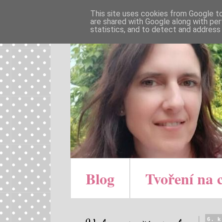
This site uses cookies from Google to 
are shared with Google along with per
statistics, and to detect and address
Blog
Tvoření na 
6. 