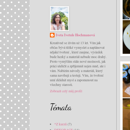
Iveta Ivetule Hochmanová
Kreativně se živím už 13 let. Vím jak
občas bývá těžké vymyslet a naplánovat
nějaké tvoření , které zaujme, výsledek
bude hezký a materiál nebude moc drahý.
Proto vymýšlím stále nové možnosti, jak
práci ulehčit a zpříjemnit nejen mně, ale i
vám. Nabízím návody a materiál, který
sama navrhuji a testuji. Vím, že tvoření
umí zklidnit mysl a zapomenout na
všechny starosti.
Zobrazit celý můj profil
Témata
*Z kurzů
(7)
DEKORACE
(14)