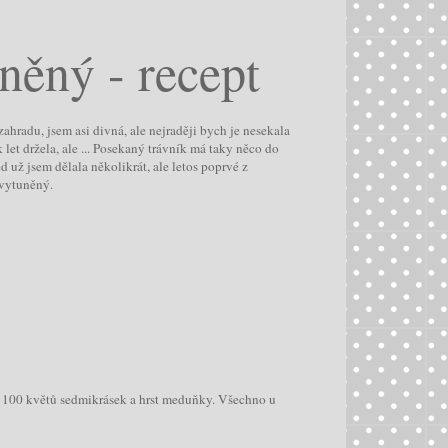
ěný - recept
hradu, jsem asi divná, ale nejraději bych je nesekala
k let držela, ale ... Posekaný trávník má taky něco do
 už jsem dělala několikrát, ale letos poprvé z
 vytuněný.
, 100 květů sedmikrásek a hrst meduňky. Všechno u