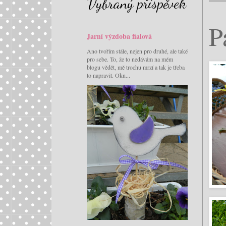
Vybraný příspěvek
P
Jarní výzdoba fialová
Ano tvořím stále, nejen pro druhé, ale také
pro sebe. To, že to nedávám na mém
blogu vědět, mě trochu mrzí a tak je třeba
to napravit. Okn...