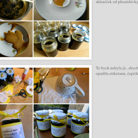
skleniček od přesnídávky
To bych nebyla já , abyc
opatřila etiketami, čepi