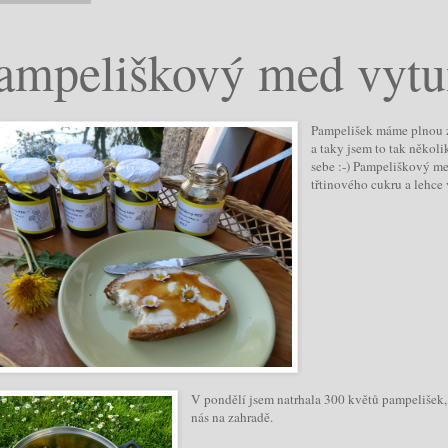
ampeliškový med vytun
Pampelišek máme plnou za
a taky jsem to tak několi
sebe :-) Pampeliškový med
třtinového cukru a lehce
V pondělí jsem natrhala 300 květů pampelišek
nás na zahradě.