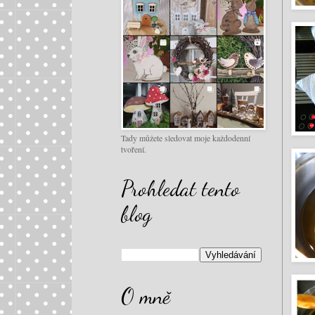
Tady můžete sledovat moje každodenní
tvoření.
Prohledat tento
blog
O mně