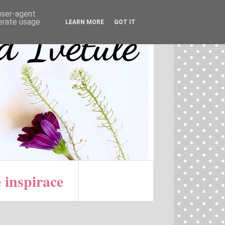
 user-agent
nerate usage
LEARN MORE
GOT IT
 inspirace