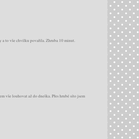
dy a to vše chvilku povařila. Zhruba 10 minut.
em vše louhovat až do dneška. Přes hrubé síto jsem