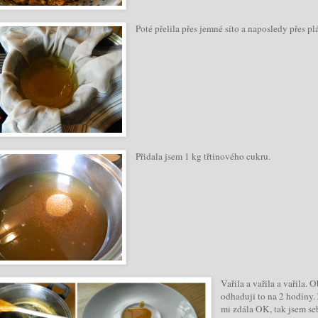
Poté přelila přes jemné síto a naposledy přes pl
Přidala jsem 1 kg třtinového cukru.
Vařila a vařila a vařila.
odhaduji to na 2 hodiny.
mi zdála OK, tak jsem se