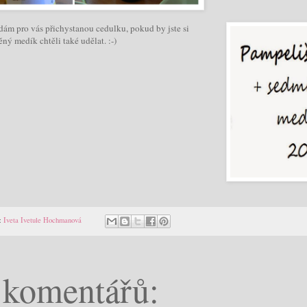
dám pro vás přichystanou cedulku, pokud by jste si
ný medík chtěli také udělat. :-)
:
Iveta Ivetule Hochmanová
 komentářů: