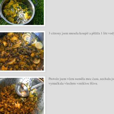
3 citrony jsem musela koupit a přilila 1 litr vo
Protože jsem včera neměla moc času, nechala js
vymačkala všechnu vzniklou šťávu.