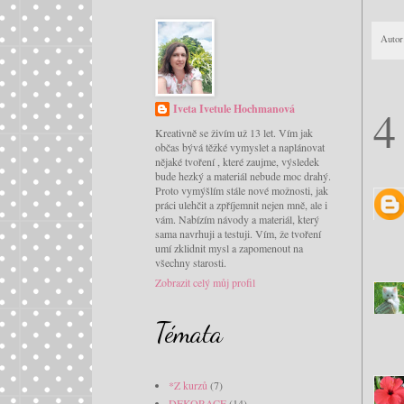
Autor
4
Iveta Ivetule Hochmanová
Kreativně se živím už 13 let. Vím jak
občas bývá těžké vymyslet a naplánovat
nějaké tvoření , které zaujme, výsledek
bude hezký a materiál nebude moc drahý.
Proto vymýšlím stále nové možnosti, jak
práci ulehčit a zpříjemnit nejen mně, ale i
vám. Nabízím návody a materiál, který
sama navrhuji a testuji. Vím, že tvoření
umí zklidnit mysl a zapomenout na
všechny starosti.
Zobrazit celý můj profil
Témata
*Z kurzů
(7)
DEKORACE
(14)