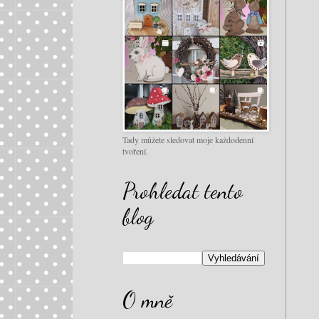
Tady můžete sledovat moje každodenní
tvoření.
Prohledat tento
blog
O mně