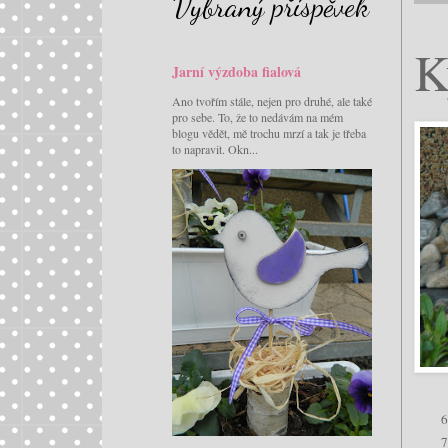
Vybraný příspěvek
K
Jarní výzdoba fialová
Ano tvořím stále, nejen pro druhé, ale také
pro sebe. To, že to nedávám na mém
blogu vědět, mě trochu mrzí a tak je třeba
to napravit. Okn...