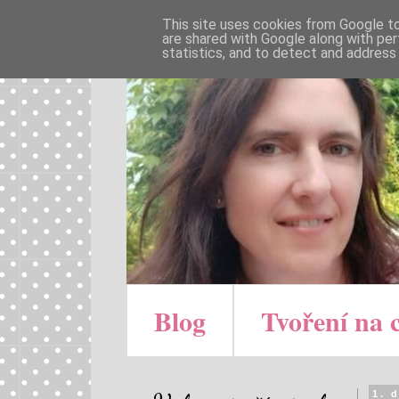
This site uses cookies from Google to 
are shared with Google along with per
statistics, and to detect and address
Blog
Tvoření na 
1. 