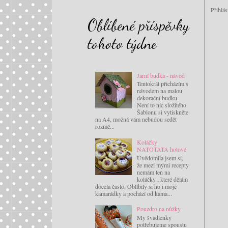
Přihlás
Oblíbené příspěvky
tohoto týdne
Jarní budka - návod
Tentokrát přicházím s
návodem na malou
dekorační budku.
Není to nic složitého.
Šablonu si vytiskněte
na A4, možná vám nebudou sedět
rozmě...
Koláčky
NATOTATA hotové
Uvědomila jsem si,
že mezi mými recepty
nemám ten na
koláčky , které dělám
docela často. Oblíbily si ho i moje
kamarádky a pochází od kama...
Pouzdro na nůžky
My švadlenky
potřebujeme spoustu