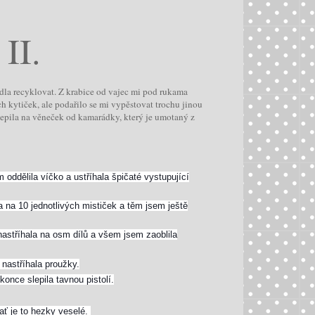
 II.
odla recyklovat. Z krabice od vajec mi pod rukama
h kytiček, ale podařilo se mi vypěstovat trochu jinou
epila na věneček od kamarádky, který je umotaný z
 oddělila víčko a ustříhala špičaté vystupující
 na 10 jednotlivých mističek a těm jsem ještě
astříhala na osm dílů a všem jsem zaoblila
 nastříhala proužky.
konce slepila tavnou pistolí.
ať je to hezky veselé.