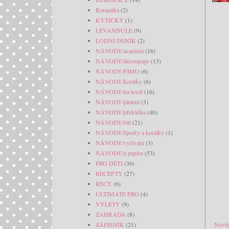
Keramika
(2)
KYTIČKY
(1)
LEVANDULE
(9)
LODNÍ DENÍK
(2)
NÁVODY/aranžmá
(16)
NÁVODY/decoupage
(13)
NÁVODY/FIMO
(6)
NÁVODY/korálky
(6)
NÁVODY/na textil
(16)
NÁVODY/pletení
(3)
NÁVODY/překližka
(40)
NÁVODY/šití
(21)
NÁVODY/šperky a korálky
(1)
NÁVODY/vyšívání
(3)
NÁVODY/z papíru
(53)
PRO DĚTI
(36)
RECEPTY
(27)
RECY
(6)
ULTIMATE PRO
(4)
VÝLETY
(9)
ZAHRADA
(8)
ZÁPISNÍK
(21)
Nověj