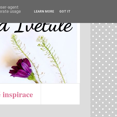
 user-agent
nerate usage
LEARN MORE
GOT IT
 inspirace