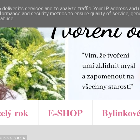
deliver its services and to analyze traffic. Your IP address and
formance and security metrics to ensure quality of service, ge
 abuse.
celý rok
E-SHOP
Bylinkové
dubna 2014