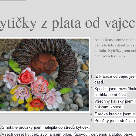
ytičky z plata od vajec
Ano i letos jsem se rozh
vzniklo letos deset novýc
odrůdu. Kytičky jsem nal
papírových ruliček.
Z krabice od vajec jsem
části.
Spodek jsem rozstříhala
ustřihla horní část.
Všechny kalíšky jsem n
nůžkami konce.
Z víčka krabice jsem si
Proužky jsem stočila a 
Smotané proužky jsem nalepila do středů kytiček.
Všech deset kytiček, zvolila jsem bílou, růžovou , červenou a žlutou barvu, 