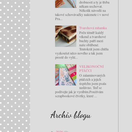
drobností a ty je třeba
někam uschovat.
Několik návodů na
takové schovávačky naleznete i v nové
Pra...
Tvarohová mňamka
Peču téměř každý
víkend a tvarohové
buchty patří mezi
naše oblíbené.
Tentokrát jsem chtěla
vyzkoušet něco nového a tak jsem
prostě do vyhl...
VELIKONOČNÍ
PTÁČCI
O zalaminovaných
ptáčcích a jejich
úspěchu jsem psala
nedávno. Teď se
podívejte jak je vyrábím.Používám
scrapbookové čtvrtky, které ...
Archiv blogu
2026
(1)
►