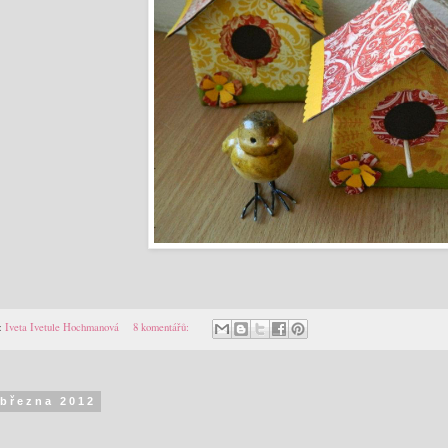
:
Iveta Ivetule Hochmanová
8 komentářů:
 března 2012