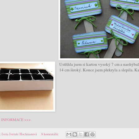
Ustřihla jsem si karton vysoký 7 cm a naohýbal
14 cm široký. Konce jsem překryla a slepila.
Kar
Í INFORMACE >>>
:
Iveta Ivetule Hochmanová
8 komentářů: