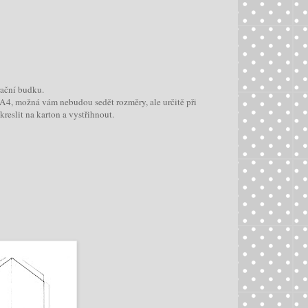
ační budku.
a A4, možná vám nebudou sedět rozměry, ale určitě při
kreslit na karton a vystřihnout.