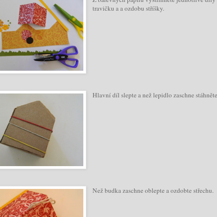
travičku a a ozdobu stříšky.
Hlavní díl slepte a než lepidlo zaschne stáhn
Než budka zaschne oblepte a ozdobte střechu.