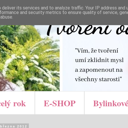
deliver its services and to analyze traffic. Your IP address and
formance and security metrics to ensure quality of service, ge
 abuse.
celý rok
E-SHOP
Bylinkové
 března 2012