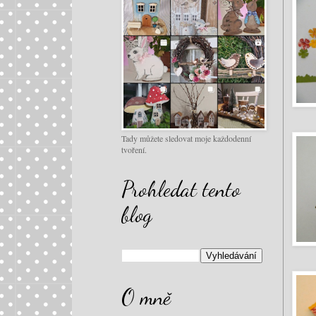
Tady můžete sledovat moje každodenní
tvoření.
Prohledat tento
blog
O mně