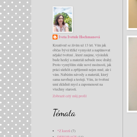
Iveta Ivetule Hochmanová
Kreativně se živím už 13 let. Vím jak
občas bývá těžké vymyslet a naplánovat
nějaké tvoření , které zaujme, výsledek
bude hezký a materiál nebude moc drahý.
Proto vymýšlím stále nové možnosti, jak
práci ulehčit a zpříjemnit nejen mně, ale i
vám. Nabízím návody a materiál, který
sama navrhuji a testuji. Vím, že tvoření
umí zklidnit mysl a zapomenout na
všechny starosti.
Zobrazit celý můj profil
Témata
*Z kurzů
(7)
DEKORACE
(14)