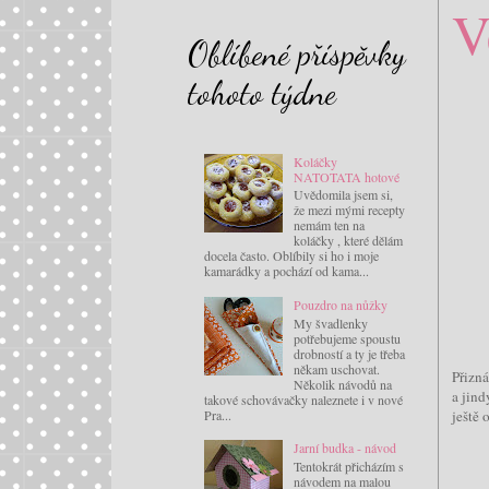
V
Oblíbené příspěvky
tohoto týdne
Koláčky
NATOTATA hotové
Uvědomila jsem si,
že mezi mými recepty
nemám ten na
koláčky , které dělám
docela často. Oblíbily si ho i moje
kamarádky a pochází od kama...
Pouzdro na nůžky
My švadlenky
potřebujeme spoustu
drobností a ty je třeba
někam uschovat.
Přizná
Několik návodů na
a jind
takové schovávačky naleznete i v nové
Pra...
ještě 
Jarní budka - návod
Tentokrát přicházím s
návodem na malou