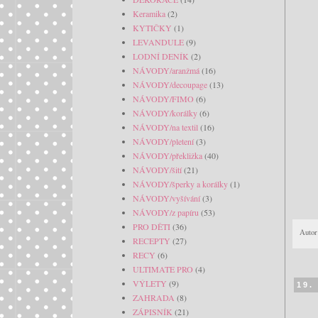
Keramika
(2)
KYTIČKY
(1)
LEVANDULE
(9)
LODNÍ DENÍK
(2)
NÁVODY/aranžmá
(16)
NÁVODY/decoupage
(13)
NÁVODY/FIMO
(6)
NÁVODY/korálky
(6)
NÁVODY/na textil
(16)
NÁVODY/pletení
(3)
NÁVODY/překližka
(40)
NÁVODY/šití
(21)
NÁVODY/šperky a korálky
(1)
NÁVODY/vyšívání
(3)
NÁVODY/z papíru
(53)
PRO DĚTI
(36)
Autor
RECEPTY
(27)
RECY
(6)
ULTIMATE PRO
(4)
VÝLETY
(9)
19.
ZAHRADA
(8)
ZÁPISNÍK
(21)