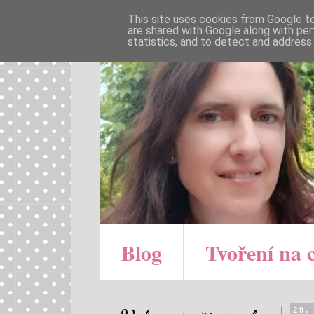
This site uses cookies from Google to 
are shared with Google along with per
statistics, and to detect and address
Blog
Tvoření na 
29.