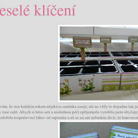
eselé klíčení
vám, že sice každým rokem nějaká ta semínka zaseji, ale ne vždy to dopadne tak 
y zase zalít. Abych si letos setí a následnou péči zpříjemnila vyrobila jsem oby
ozdobila rozprašovací lahev od saponátu a už se asi ani nebudete divit, že barevnos