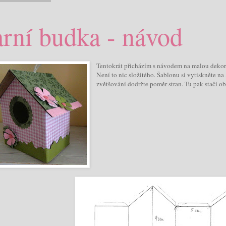
arní budka - návod
Tentokrát přicházím s návodem na malou dekor
Není to nic složitého. Šablonu si vytiskněte n
zvětšování dodržte poměr stran.
Tu pak stačí ob