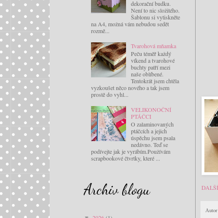
dekorační budku.
Není to nic složitého.
Šablonu si vytiskněte
na A4, možná vám nebudou sedět
rozmě...
Tvarohová mňamka
Peču téměř každý
víkend a tvarohové
buchty patří mezi
naše oblíbené.
Tentokrát jsem chtěla
vyzkoušet něco nového a tak jsem
prostě do vyhl...
VELIKONOČNÍ
PTÁČCI
O zalaminovaných
ptáčcích a jejich
úspěchu jsem psala
nedávno. Teď se
podívejte jak je vyrábím.Používám
scrapbookové čtvrtky, které ...
Archiv blogu
DALŠ
Autor
2026
(1)
▼