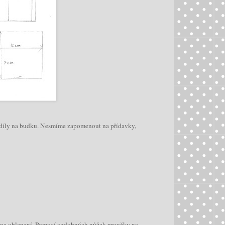
né díly na budku. Nesmíme zapomenout na přídavky,
ly na oblepení. Pomocí ozdobných nůžek proužky na