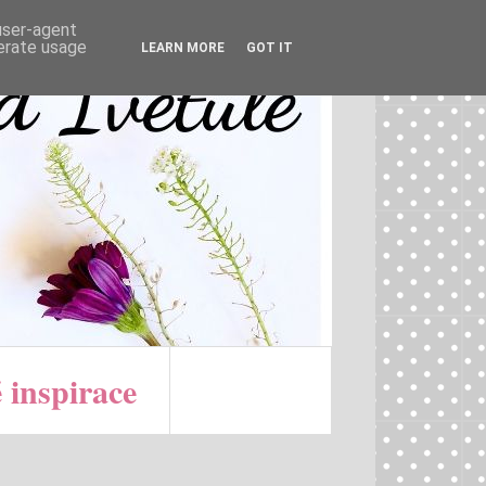
 user-agent
nerate usage
LEARN MORE
GOT IT
 inspirace