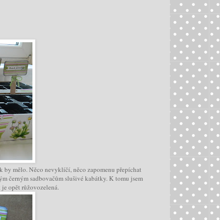
jak by mělo. Něco nevyklíčí, něco zapomenu přepíchat
čejným černým sadbovačům slušivé kabátky. K tomu jsem
t je opět růžovozelená.