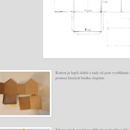
Karton je lepší slabší a tady už jsou vystříha
pomocí kterých budku slepíme.
Z barevných papírů vystřihněte jednotlivé dí