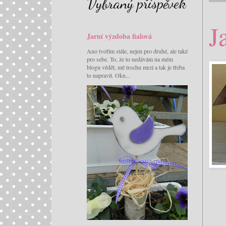
Vybraný příspěvek
J
Jarní výzdoba fialová
Ano tvořím stále, nejen pro druhé, ale také
pro sebe. To, že to nedávám na mém
blogu vědět, mě trochu mrzí a tak je třeba
to napravit. Okn...