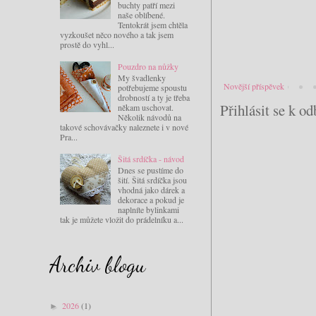
buchty patří mezi
naše oblíbené.
Tentokrát jsem chtěla
vyzkoušet něco nového a tak jsem
prostě do vyhl...
Pouzdro na nůžky
My švadlenky
Novější příspěvek
potřebujeme spoustu
drobností a ty je třeba
Přihlásit se k o
někam uschovat.
Několik návodů na
takové schovávačky naleznete i v nové
Pra...
Šitá srdíčka - návod
Dnes se pustíme do
šití. Šitá srdíčka jsou
vhodná jako dárek a
dekorace a pokud je
naplníte bylinkami
tak je můžete vložit do prádelníku a...
Archiv blogu
2026
(1)
►