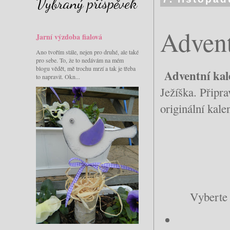
Vybraný příspěvek
Advent
Jarní výzdoba fialová
Ano tvořím stále, nejen pro druhé, ale také
pro sebe. To, že to nedávám na mém
blogu vědět, mě trochu mrzí a tak je třeba
Adventní ka
to napravit. Okn...
Ježíška. Připr
originální kale
Vyberte 