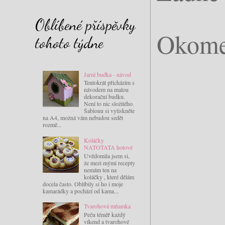
Oblíbené příspěvky
Okome
tohoto týdne
Jarní budka - návod
Tentokrát přicházím s
návodem na malou
dekorační budku.
Není to nic složitého.
Šablonu si vytiskněte
na A4, možná vám nebudou sedět
rozmě...
Koláčky
NATOTATA hotové
Uvědomila jsem si,
že mezi mými recepty
nemám ten na
koláčky , které dělám
docela často. Oblíbily si ho i moje
kamarádky a pochází od kama...
Tvarohová mňamka
Peču téměř každý
víkend a tvarohové