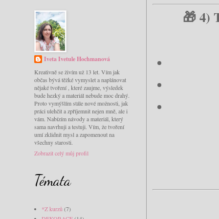
🎁 4) 
Iveta Ivetule Hochmanová
Kreativně se živím už 13 let. Vím jak
občas bývá těžké vymyslet a naplánovat
nějaké tvoření , které zaujme, výsledek
bude hezký a materiál nebude moc drahý.
Proto vymýšlím stále nové možnosti, jak
práci ulehčit a zpříjemnit nejen mně, ale i
vám. Nabízím návody a materiál, který
sama navrhuji a testuji. Vím, že tvoření
umí zklidnit mysl a zapomenout na
všechny starosti.
Zobrazit celý můj profil
Témata
*Z kurzů
(7)
DEKORACE
(14)