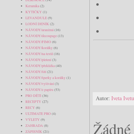
Keramika
(2)
KYTIČKY
(1)
LEVANDULE
(9)
LODNÍ DENÍK
(2)
NÁVODY/aranžmá
(16)
NÁVODY/decoupage
(13)
NÁVODY/FIMO
(6)
NÁVODY/korálky
(6)
NÁVODY/na textil
(16)
NÁVODY/pletení
(3)
NÁVODY/překližka
(40)
NÁVODY/šití
(21)
NÁVODY/šperky a korálky
(1)
NÁVODY/vyšívání
(3)
NÁVODY/z papíru
(53)
PRO DĚTI
(36)
Autor:
Iveta Ive
RECEPTY
(27)
RECY
(6)
ULTIMATE PRO
(4)
VÝLETY
(9)
Žádné 
ZAHRADA
(8)
ZÁPISNÍK
(21)