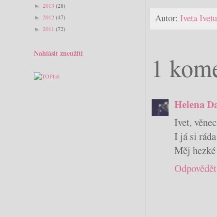
2013
(28)
►
Autor:
Iveta Ive
2012
(47)
►
2011
(72)
►
Nahlásit zneužití
1 kome
Helena D
Ivet, věne
I já si rá
Měj hezké
Odpovědět