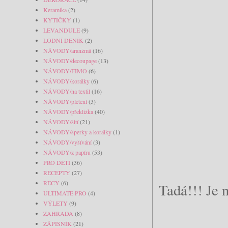
Keramika
(2)
KYTIČKY
(1)
LEVANDULE
(9)
LODNÍ DENÍK
(2)
NÁVODY/aranžmá
(16)
NÁVODY/decoupage
(13)
NÁVODY/FIMO
(6)
NÁVODY/korálky
(6)
NÁVODY/na textil
(16)
NÁVODY/pletení
(3)
NÁVODY/překližka
(40)
NÁVODY/šití
(21)
NÁVODY/šperky a korálky
(1)
NÁVODY/vyšívání
(3)
NÁVODY/z papíru
(53)
PRO DĚTI
(36)
RECEPTY
(27)
RECY
(6)
Tadá!!! Je 
ULTIMATE PRO
(4)
VÝLETY
(9)
ZAHRADA
(8)
ZÁPISNÍK
(21)