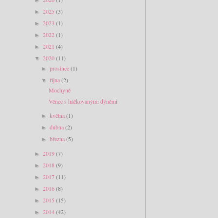
2025
(3)
►
2023
(1)
►
2022
(1)
►
2021
(4)
►
2020
(11)
▼
prosince
(1)
►
října
(2)
▼
Mochyně
Věnec s háčkovanými dýněmi
května
(1)
►
dubna
(2)
►
března
(5)
►
2019
(7)
►
2018
(9)
►
2017
(11)
►
2016
(8)
►
2015
(15)
►
2014
(42)
►