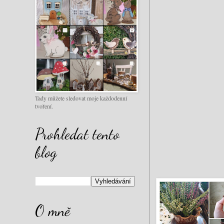
Tady můžete sledovat moje každodenní
tvoření.
Prohledat tento
blog
O mně