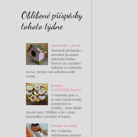
Oblíbené příspěvky
tohoto týdne
Jarní budka - návod
Tentokrát přicházím s
návodem na malou
dekorační budku.
Není to nic složitého.
Šablonu si vytiskněte
na A4, možná vám nebudou sedět
rozmě...
Koláčky
NATOTATA hotové
Uvědomila jsem si,
že mezi mými recepty
nemám ten na
koláčky , které dělám
docela často. Oblíbily si ho i moje
kamarádky a pochází od kama...
Pouzdro na nůžky
My švadlenky
potřebujeme spoustu