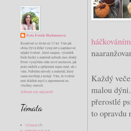
Iveta Ivetule Hochmanová
háčkováním
Kreativně se živím už 13 let. Vím jak
občas bývá těžké vymyslet a naplánovat
naaranžova
nějaké tvoření , které zaujme, výsledek
bude hezký a materiál nebude moc drahý.
Proto vymýšlím stále nové možnosti, jak
práci ulehčit a zpříjemnit nejen mně, ale i
vám. Nabízím návody a materiál, který
Každý večer
sama navrhuji a testuji. Vím, že tvoření
umí zklidnit mysl a zapomenout na
všechny starosti.
malou dýni.
Zobrazit celý můj profil
přerostlé ps
Témata
to opravdu 
*Z kurzů
(7)
DEKORACE
(14)