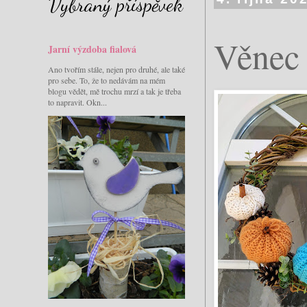
Vybraný příspěvek
Věnec
Jarní výzdoba fialová
Ano tvořím stále, nejen pro druhé, ale také
pro sebe. To, že to nedávám na mém
blogu vědět, mě trochu mrzí a tak je třeba
to napravit. Okn...