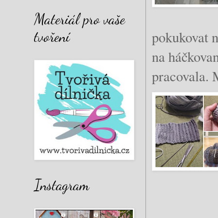
Materiál pro vaše
tvoření
pokukovat 
na háčkova
pracovala. 
Instagram