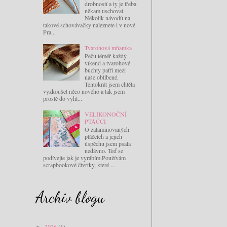
drobností a ty je třeba
někam uschovat.
Několik návodů na
takové schovávačky naleznete i v nové
Pra...
Tvarohová mňamka
Peču téměř každý
víkend a tvarohové
buchty patří mezi
naše oblíbené.
Tentokrát jsem chtěla
vyzkoušet něco nového a tak jsem
prostě do vyhl...
VELIKONOČNÍ
PTÁČCI
O zalaminovaných
ptáčcích a jejich
úspěchu jsem psala
nedávno. Teď se
podívejte jak je vyrábím.Používám
scrapbookové čtvrtky, které ...
Archiv blogu
2026
(1)
►