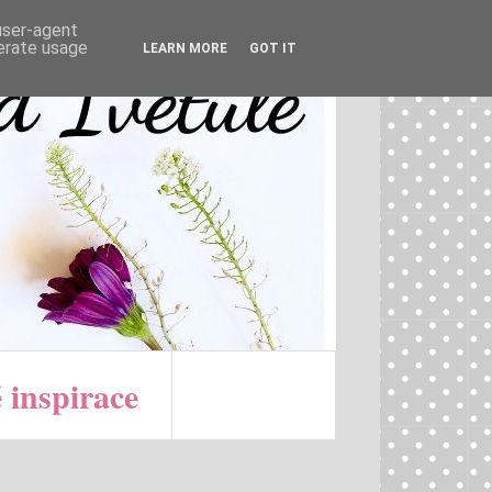
 user-agent
nerate usage
LEARN MORE
GOT IT
 inspirace