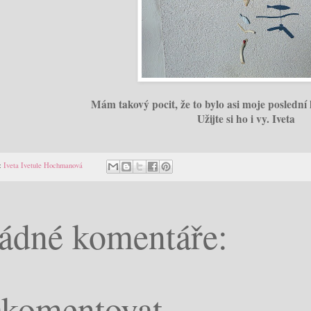
Mám takový pocit, že to bylo asi moje poslední le
Užijte si ho i vy. Iveta
:
Iveta Ivetule Hochmanová
ádné komentáře:
komentovat