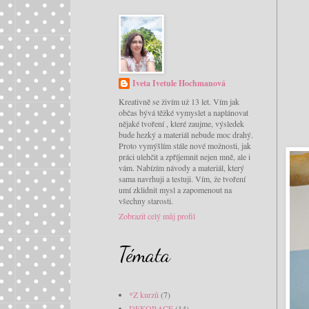
Iveta Ivetule Hochmanová
Kreativně se živím už 13 let. Vím jak
občas bývá těžké vymyslet a naplánovat
nějaké tvoření , které zaujme, výsledek
bude hezký a materiál nebude moc drahý.
Proto vymýšlím stále nové možnosti, jak
práci ulehčit a zpříjemnit nejen mně, ale i
vám. Nabízím návody a materiál, který
sama navrhuji a testuji. Vím, že tvoření
umí zklidnit mysl a zapomenout na
všechny starosti.
Zobrazit celý můj profil
Témata
*Z kurzů
(7)
DEKORACE
(14)