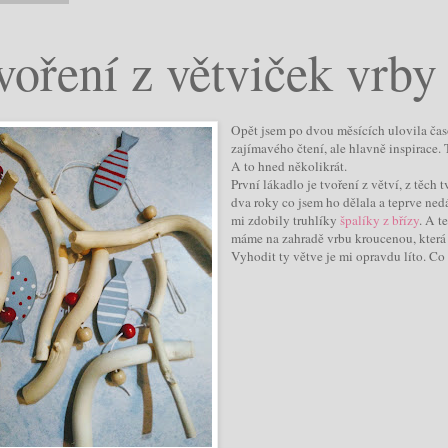
voření z větviček vrby
Opět jsem po dvou měsících ulovila ča
zajímavého čtení, ale hlavně inspirace. 
A to hned několikrát.
První lákadlo je tvoření z větví, z těch
dva roky co jsem ho dělala a teprve nedá
mi zdobily truhlíky
špalíky z břízy
. A t
máme na zahradě vrbu kroucenou, která ro
Vyhodit ty větve je mi opravdu líto. Co