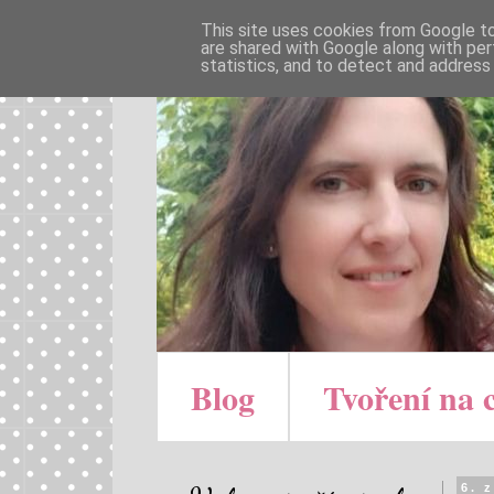
This site uses cookies from Google to 
are shared with Google along with per
statistics, and to detect and address
Blog
Tvoření na 
6. 