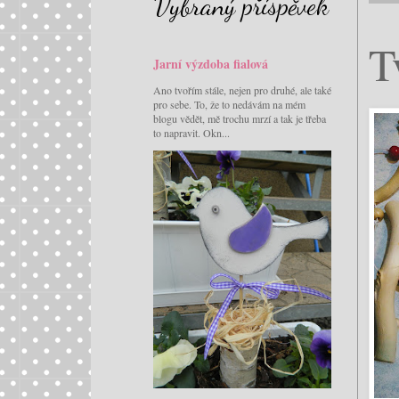
Vybraný příspěvek
T
Jarní výzdoba fialová
Ano tvořím stále, nejen pro druhé, ale také
pro sebe. To, že to nedávám na mém
blogu vědět, mě trochu mrzí a tak je třeba
to napravit. Okn...