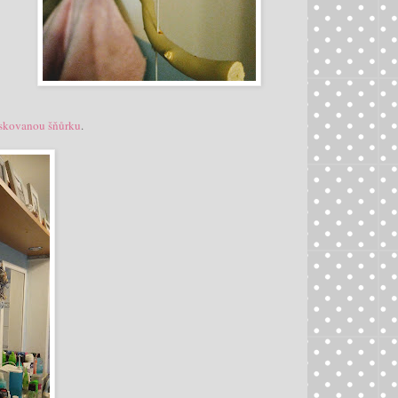
skovanou šňůrku
.