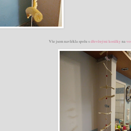
Vše jsem navlékla spolu s
dřevěnými korálky
na
vo