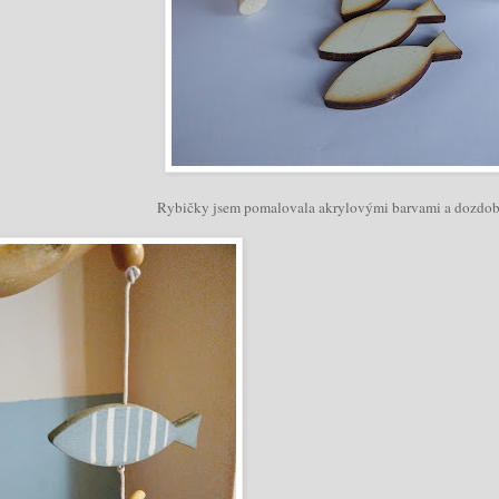
Rybičky jsem pomalovala akrylovými barvami a dozdobi