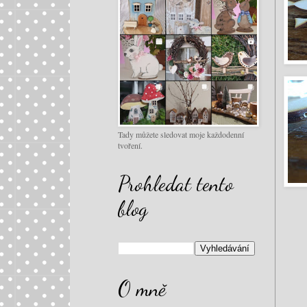
Tady můžete sledovat moje každodenní
tvoření.
Prohledat tento
blog
O mně