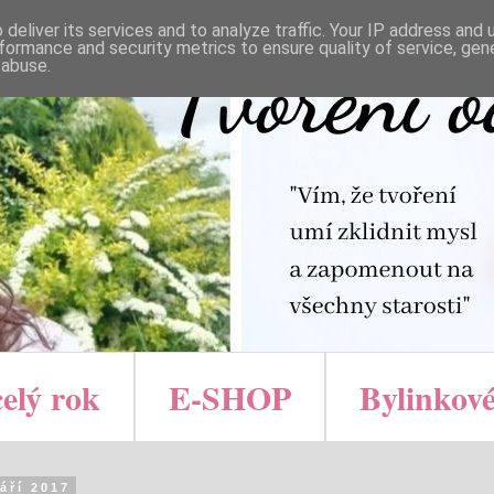
deliver its services and to analyze traffic. Your IP address and
formance and security metrics to ensure quality of service, ge
 abuse.
celý rok
E-SHOP
Bylinkové
září 2017