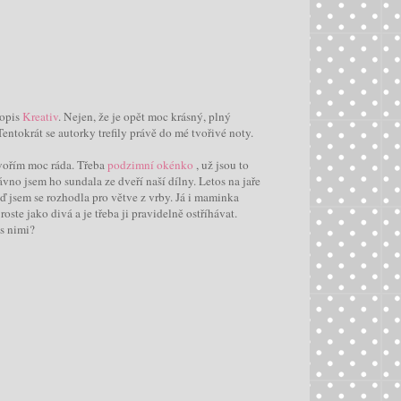
sopis
Kreativ
. Nejen, že je opět moc krásný, plný
Tentokrát se autorky trefily právě do mé tvořivé noty.
 tvořím moc ráda. Třeba
podzimní okénko
, už jsou to
vno jsem ho sundala ze dveří naší dílny. Letos na jaře
eď jsem se rozhodla pro větve z vrby. Já i maminka
ste jako divá a je třeba ji pravidelně ostříhávat.
 s nimi?