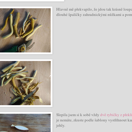
Hlavně mě překvapilo, že jdou tak krásně loupa
dlouhé špalíčky zahradnickými nůžkami a pom
Slepila jsem si k sobě vždy
dvě rybičky z překl
je nemáte, zkuste podle šablony vystřihnout k
jehly.