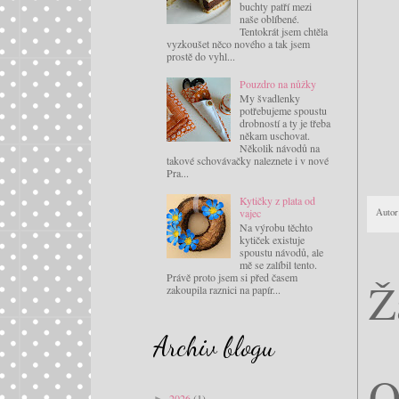
buchty patří mezi
naše oblíbené.
Tentokrát jsem chtěla
vyzkoušet něco nového a tak jsem
prostě do vyhl...
Pouzdro na nůžky
My švadlenky
potřebujeme spoustu
drobností a ty je třeba
někam uschovat.
Několik návodů na
takové schovávačky naleznete i v nové
Pra...
Kytičky z plata od
vajec
Autor
Na výrobu těchto
kytiček existuje
spoustu návodů, ale
mě se zalíbil tento.
Právě proto jsem si před časem
Ž
zakoupila raznici na papír...
Archiv blogu
O
2026
(1)
►