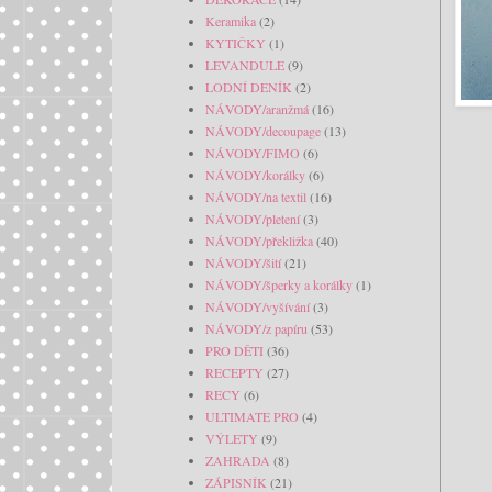
Keramika
(2)
KYTIČKY
(1)
LEVANDULE
(9)
LODNÍ DENÍK
(2)
NÁVODY/aranžmá
(16)
NÁVODY/decoupage
(13)
NÁVODY/FIMO
(6)
NÁVODY/korálky
(6)
NÁVODY/na textil
(16)
NÁVODY/pletení
(3)
NÁVODY/překližka
(40)
NÁVODY/šití
(21)
NÁVODY/šperky a korálky
(1)
NÁVODY/vyšívání
(3)
NÁVODY/z papíru
(53)
PRO DĚTI
(36)
RECEPTY
(27)
RECY
(6)
ULTIMATE PRO
(4)
VÝLETY
(9)
ZAHRADA
(8)
ZÁPISNÍK
(21)