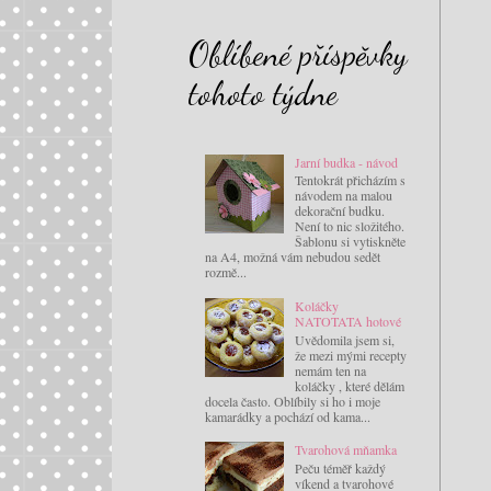
Oblíbené příspěvky
tohoto týdne
Jarní budka - návod
Tentokrát přicházím s
návodem na malou
dekorační budku.
Není to nic složitého.
Šablonu si vytiskněte
na A4, možná vám nebudou sedět
rozmě...
Koláčky
NATOTATA hotové
Uvědomila jsem si,
že mezi mými recepty
nemám ten na
koláčky , které dělám
docela často. Oblíbily si ho i moje
kamarádky a pochází od kama...
Tvarohová mňamka
Peču téměř každý
víkend a tvarohové