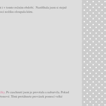
t i v tomto ročním období. Nastříhala jsem si stejně
ocí nožíku oloupala kůru.
ižky
. Po zaschnutí jsem je provrtala a nabarvila. Pokud
artonové. Těmi protáhnete provázek pomocí velké