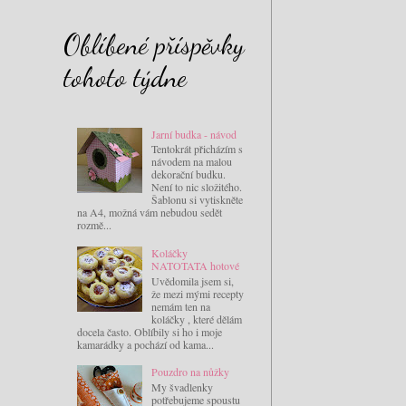
Oblíbené příspěvky
tohoto týdne
Jarní budka - návod
Tentokrát přicházím s
návodem na malou
dekorační budku.
Není to nic složitého.
Šablonu si vytiskněte
na A4, možná vám nebudou sedět
rozmě...
Koláčky
NATOTATA hotové
Uvědomila jsem si,
že mezi mými recepty
nemám ten na
koláčky , které dělám
docela často. Oblíbily si ho i moje
kamarádky a pochází od kama...
Pouzdro na nůžky
My švadlenky
potřebujeme spoustu