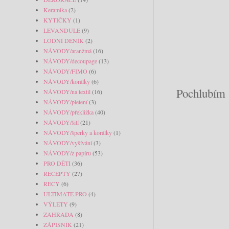
Keramika
(2)
KYTIČKY
(1)
LEVANDULE
(9)
LODNÍ DENÍK
(2)
NÁVODY/aranžmá
(16)
NÁVODY/decoupage
(13)
NÁVODY/FIMO
(6)
NÁVODY/korálky
(6)
Pochlubím s
NÁVODY/na textil
(16)
NÁVODY/pletení
(3)
NÁVODY/překližka
(40)
NÁVODY/šití
(21)
NÁVODY/šperky a korálky
(1)
NÁVODY/vyšívání
(3)
NÁVODY/z papíru
(53)
PRO DĚTI
(36)
RECEPTY
(27)
RECY
(6)
ULTIMATE PRO
(4)
VÝLETY
(9)
ZAHRADA
(8)
ZÁPISNÍK
(21)