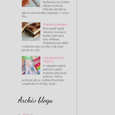
drobností a ty je třeba
někam uschovat.
Několik návodů na
takové schovávačky naleznete i v nové
Pra...
Tvarohová mňamka
Peču téměř každý
víkend a tvarohové
buchty patří mezi
naše oblíbené.
Tentokrát jsem chtěla
vyzkoušet něco nového a tak jsem
prostě do vyhl...
VELIKONOČNÍ
PTÁČCI
O zalaminovaných
ptáčcích a jejich
úspěchu jsem psala
nedávno. Teď se
podívejte jak je vyrábím.Používám
scrapbookové čtvrtky, které ...
Archiv blogu
2026
(1)
►