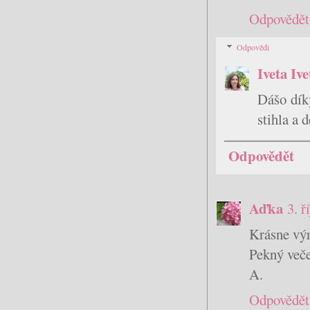
Odpovědět
Odpovědi
Iveta Iv
Dášo dík
stihla a 
Odpovědět
Aďka
3. ř
Krásne výr
Pekný veče
A.
Odpovědět