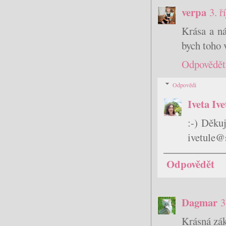
verpa
3. ř
Krása a ná
bych toho 
Odpovědět
Odpovědi
Iveta Iv
:-) Děku
ivetule@
Odpovědět
Dagmar
3
Krásná zák