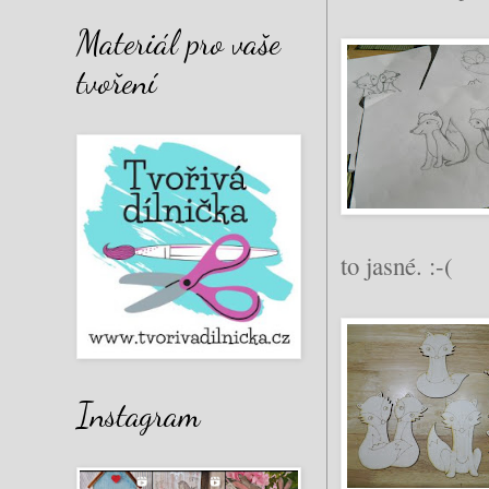
Materiál pro vaše
tvoření
to jasné. :-(
Instagram