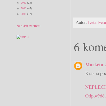
2013
(28)
►
2012
(47)
►
2011
(72)
►
Autor:
Iveta Ive
Nahlásit zneužití
6 kome
Markéta
Krásná po
NEPLEC
Odpovědět