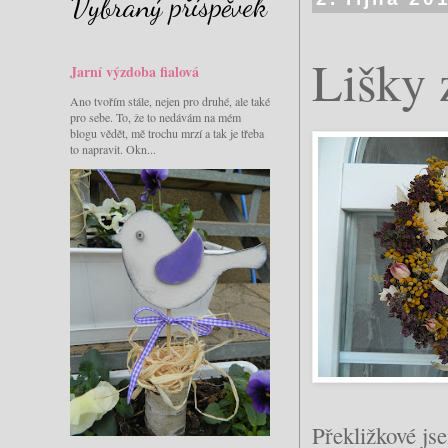
Vybraný příspěvek
Lišky 
Jarní výzdoba fialová
Ano tvořím stále, nejen pro druhé, ale také
pro sebe. To, že to nedávám na mém
blogu vědět, mě trochu mrzí a tak je třeba
to napravit. Okn...
Překližkové js