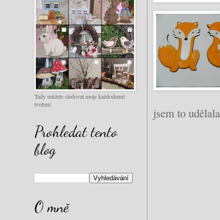
Tady můžete sledovat moje každodenní
tvoření.
jsem to udělala
Prohledat tento
blog
O mně