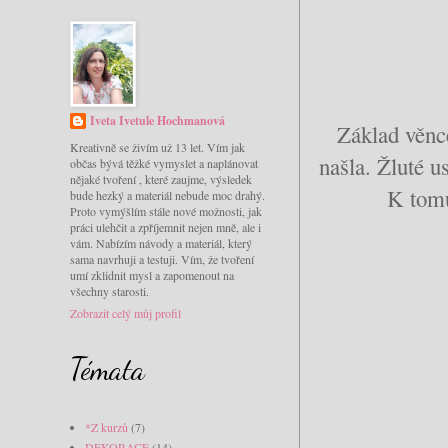
Iveta Ivetule Hochmanová
Základ věnc
Kreativně se živím už 13 let. Vím jak
našla. Žluté 
občas bývá těžké vymyslet a naplánovat
nějaké tvoření , které zaujme, výsledek
K tomu
bude hezký a materiál nebude moc drahý.
Proto vymýšlím stále nové možnosti, jak
práci ulehčit a zpříjemnit nejen mně, ale i
vám. Nabízím návody a materiál, který
sama navrhuji a testuji. Vím, že tvoření
umí zklidnit mysl a zapomenout na
všechny starosti.
Zobrazit celý můj profil
Témata
*Z kurzů
(7)
DEKORACE
(14)