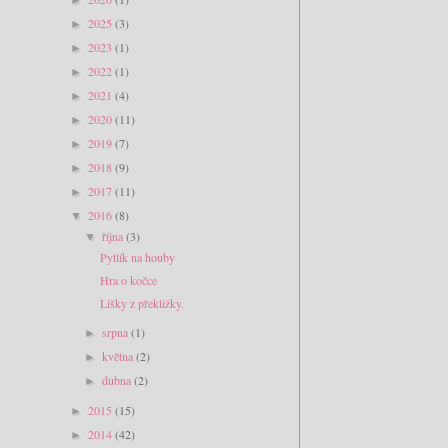
2025
(3)
►
2023
(1)
►
2022
(1)
►
2021
(4)
►
2020
(11)
►
2019
(7)
►
2018
(9)
►
2017
(11)
►
2016
(8)
▼
října
(3)
▼
Pytlík na houby
Hra o kočce
Lišky z překližky.
srpna
(1)
►
května
(2)
►
dubna
(2)
►
2015
(15)
►
2014
(42)
►