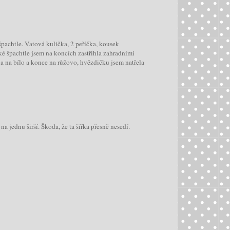
 špachtle. Vatová kulička, 2 peříčka, kousek
ké špachtle jsem na koncích zastřihla zahradními
la na bílo a konce na růžovo, hvězdičku jsem natřela
a jednu širší. Škoda, že ta šířka přesně nesedí.