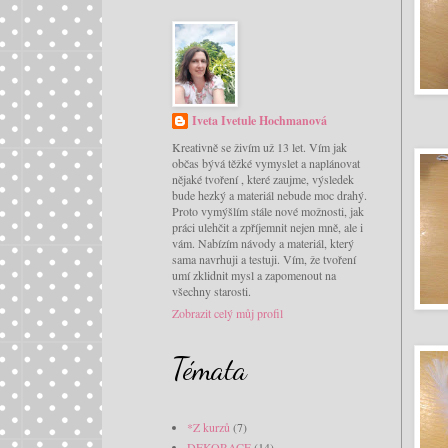
Iveta Ivetule Hochmanová
Kreativně se živím už 13 let. Vím jak
občas bývá těžké vymyslet a naplánovat
nějaké tvoření , které zaujme, výsledek
bude hezký a materiál nebude moc drahý.
Proto vymýšlím stále nové možnosti, jak
práci ulehčit a zpříjemnit nejen mně, ale i
vám. Nabízím návody a materiál, který
sama navrhuji a testuji. Vím, že tvoření
umí zklidnit mysl a zapomenout na
všechny starosti.
Zobrazit celý můj profil
Témata
*Z kurzů
(7)
DEKORACE
(14)