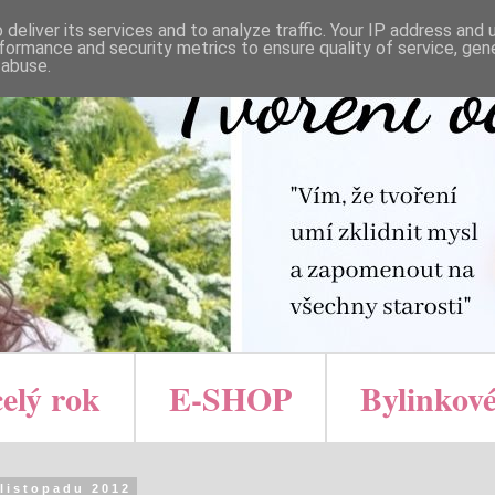
deliver its services and to analyze traffic. Your IP address and
formance and security metrics to ensure quality of service, ge
 abuse.
celý rok
E-SHOP
Bylinkové
 listopadu 2012