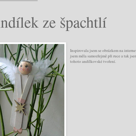
ndílek ze špachtlí
Inspirovala jsem se obrázkem na interne
jsem měla samozřejmě při ruce a tak jsem
tohoto andílkovské tvoření.