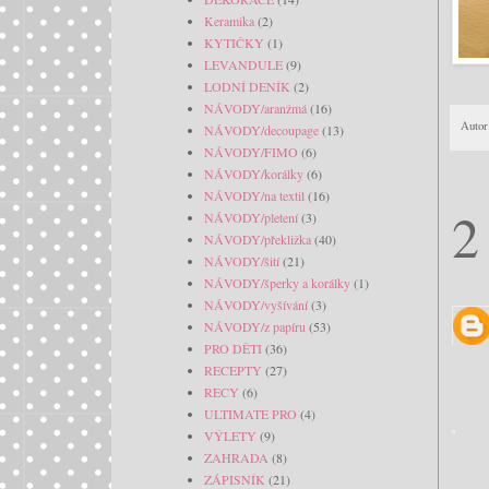
Keramika
(2)
KYTIČKY
(1)
LEVANDULE
(9)
LODNÍ DENÍK
(2)
NÁVODY/aranžmá
(16)
Autor
NÁVODY/decoupage
(13)
NÁVODY/FIMO
(6)
NÁVODY/korálky
(6)
NÁVODY/na textil
(16)
2
NÁVODY/pletení
(3)
NÁVODY/překližka
(40)
NÁVODY/šití
(21)
NÁVODY/šperky a korálky
(1)
NÁVODY/vyšívání
(3)
NÁVODY/z papíru
(53)
PRO DĚTI
(36)
RECEPTY
(27)
RECY
(6)
ULTIMATE PRO
(4)
VÝLETY
(9)
ZAHRADA
(8)
ZÁPISNÍK
(21)