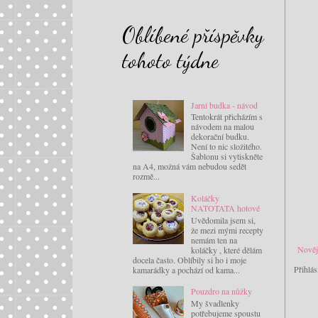
Oblíbené příspěvky
tohoto týdne
Jarní budka - návod
Tentokrát přicházím s
návodem na malou
dekorační budku.
Není to nic složitého.
Šablonu si vytiskněte
na A4, možná vám nebudou sedět
rozmě...
Koláčky
NATOTATA hotové
Uvědomila jsem si,
že mezi mými recepty
nemám ten na
Nověj
koláčky , které dělám
docela často. Oblíbily si ho i moje
Přihlás
kamarádky a pochází od kama...
Pouzdro na nůžky
My švadlenky
potřebujeme spoustu