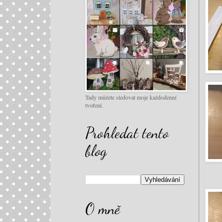
Tady můžete sledovat moje každodenní
tvoření.
Prohledat tento
blog
O mně