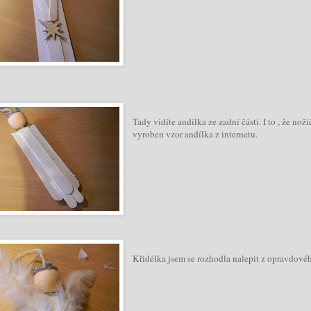
Tady vidíte andílka ze zadní části. I to , že 
vyroben vzor andílka z internetu.
Křidélka jsem se rozhodla nalepit z opravdovéh