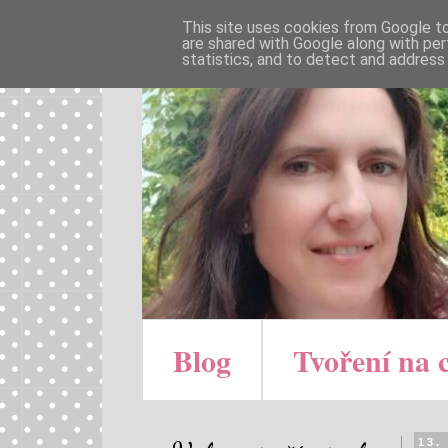
This site uses cookies from Google to 
are shared with Google along with per
statistics, and to detect and address
Blog
Tvoření na 
13.