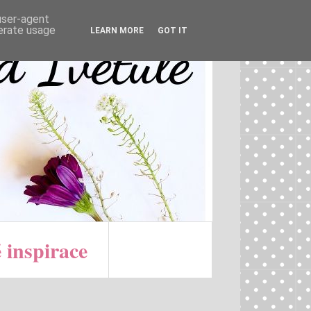
 user-agent
nerate usage
LEARN MORE
GOT IT
 inspirace