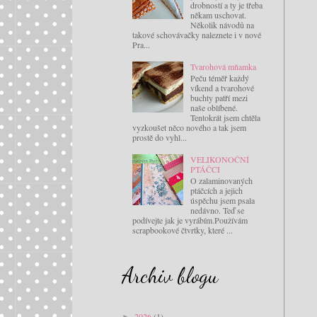
drobností a ty je třeba
někam uschovat.
Několik návodů na
takové schovávačky naleznete i v nové
Pra...
Tvarohová mňamka
Peču téměř každý
víkend a tvarohové
buchty patří mezi
naše oblíbené.
Tentokrát jsem chtěla
vyzkoušet něco nového a tak jsem
prostě do vyhl...
VELIKONOČNÍ
PTÁČCI
O zalaminovaných
ptáčcích a jejich
úspěchu jsem psala
nedávno. Teď se
podívejte jak je vyrábím.Používám
scrapbookové čtvrtky, které ...
Archiv blogu
2026
(1)
►