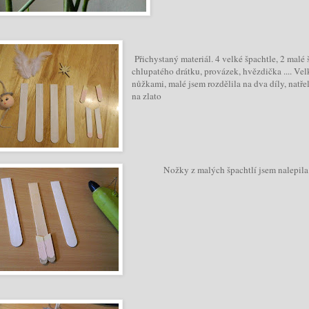
Přichystaný materiál. 4 velké špachtle, 2 malé
chlupatého drátku, provázek, hvězdička .... Vel
nůžkami, malé jsem rozdělila na dva díly, natře
na zlato
Nožky z malých špachtlí jsem nalepila n