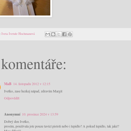
:
Iveta Ivetule Hochmanová
 komentáře:
MaB
14. listopadu 2012 v 12:15
Ivetko, zase hezkej nápad, zdravím Margit
Odpovědět
Anonymní
10. prosince 2024 v 13:59
Dobrý den Ivetko,
prosím, používala jste pouze tavící pistoli nebo i lepidlo? A pokud lepidlo, tak jaké?
Moc děkuji!