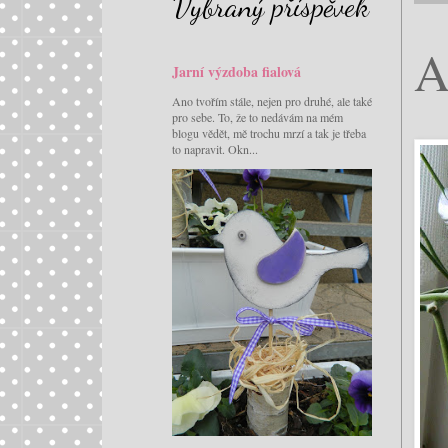
Vybraný příspěvek
A
Jarní výzdoba fialová
Ano tvořím stále, nejen pro druhé, ale také
pro sebe. To, že to nedávám na mém
blogu vědět, mě trochu mrzí a tak je třeba
to napravit. Okn...