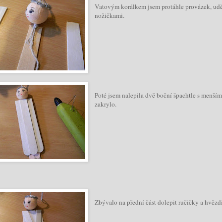
Vatovým korálkem jsem protáhle provázek, udělal
nožičkami.
Poté jsem nalepila dvě boční špachtle s menším
zakrylo.
Zbývalo na přední část dolepit ručičky a hvěz