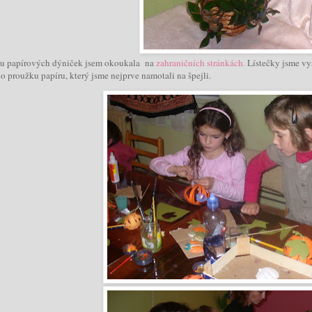
u papírových dýniček jsem okoukala na
zahraničních stránkách.
Lístečky jsme vys
o proužku papíru, který jsme nejprve namotali na špejli.