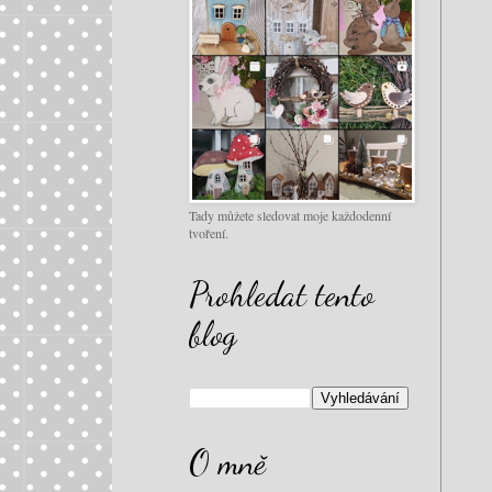
Tady můžete sledovat moje každodenní
tvoření.
Prohledat tento
blog
O mně