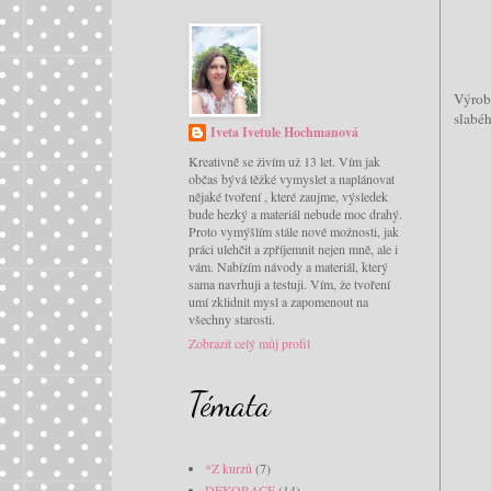
Výrob
slabéh
Iveta Ivetule Hochmanová
Kreativně se živím už 13 let. Vím jak
občas bývá těžké vymyslet a naplánovat
nějaké tvoření , které zaujme, výsledek
bude hezký a materiál nebude moc drahý.
Proto vymýšlím stále nové možnosti, jak
práci ulehčit a zpříjemnit nejen mně, ale i
vám. Nabízím návody a materiál, který
sama navrhuji a testuji. Vím, že tvoření
umí zklidnit mysl a zapomenout na
všechny starosti.
Zobrazit celý můj profil
Témata
*Z kurzů
(7)
DEKORACE
(14)