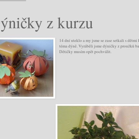
ýničky z kurzu
14 dní uteklo a my jsme se zase setkali s dětmi
téma dýně. Vyráběli jsme dýničky z proužků ba
Dětičky musím opět pochválit.