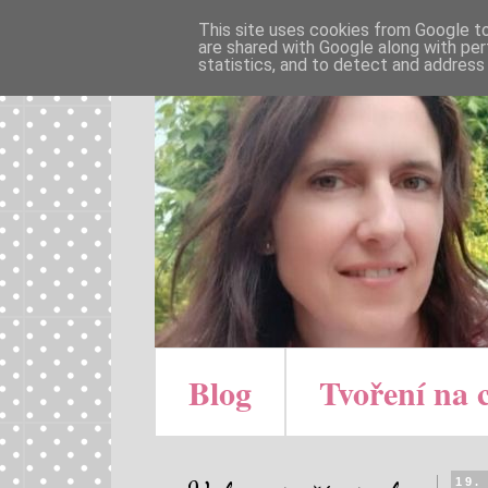
This site uses cookies from Google to 
are shared with Google along with per
statistics, and to detect and address
Blog
Tvoření na 
19.