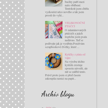
buchty patří mezi
naše oblíbené.
Tentokrát jsem chtěla
vyzkoušet něco nového a tak jsem
prostě do vyhl...
VELIKONOČNÍ
PTÁČCI
O zalaminovaných
ptáčcích a jejich
úspěchu jsem psala
nedávno. Teď se
podívejte jak je vyrábím.Používám
scrapbookové čtvrtky, které ...
Kytičky z plata od
vajec
Na výrobu těchto
kytiček existuje
spoustu návodů, ale
mě se zalíbil tento.
Právě proto jsem si před časem
zakoupila raznici na papír...
Archiv blogu
2026
(1)
►