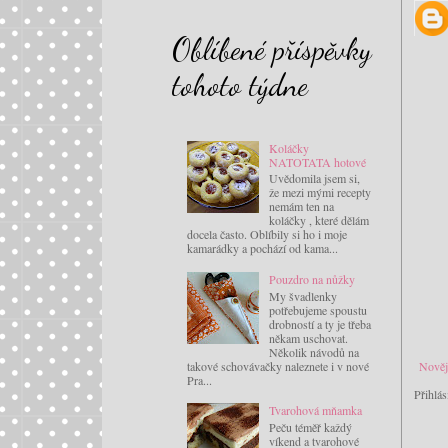
Oblíbené příspěvky
tohoto týdne
Koláčky
NATOTATA hotové
Uvědomila jsem si,
že mezi mými recepty
nemám ten na
koláčky , které dělám
docela často. Oblíbily si ho i moje
kamarádky a pochází od kama...
Pouzdro na nůžky
My švadlenky
potřebujeme spoustu
drobností a ty je třeba
někam uschovat.
Několik návodů na
takové schovávačky naleznete i v nové
Nověj
Pra...
Přihlás
Tvarohová mňamka
Peču téměř každý
víkend a tvarohové