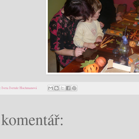
:
Iveta Ivetule Hochmanová
 komentář: