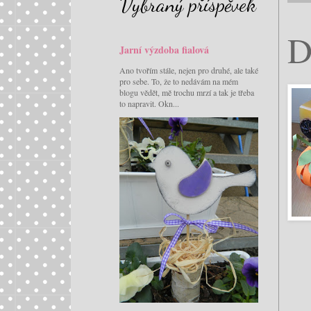
Vybraný příspěvek
D
Jarní výzdoba fialová
Ano tvořím stále, nejen pro druhé, ale také
pro sebe. To, že to nedávám na mém
blogu vědět, mě trochu mrzí a tak je třeba
to napravit. Okn...