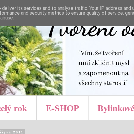
deliver its services and to analyze traffic. Your IP address and
formance and security metrics to ensure quality of service, ge
 abuse.
celý rok
E-SHOP
Bylinkové
 října 2011