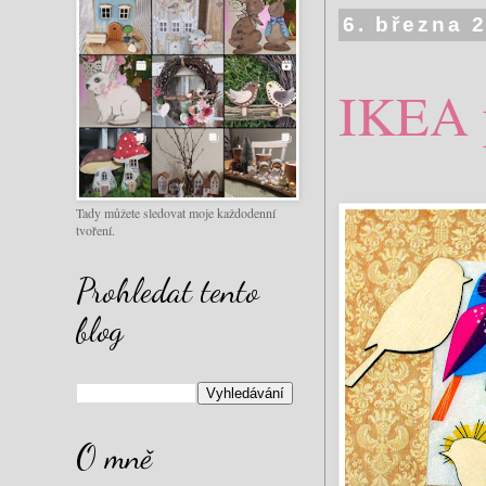
6. března 
IKEA 
Tady můžete sledovat moje každodenní
tvoření.
Prohledat tento
blog
O mně