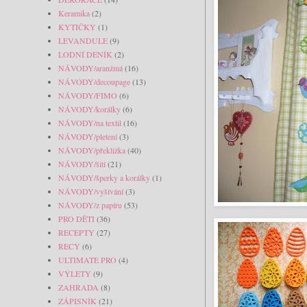
Keramika
(2)
KYTIČKY
(1)
LEVANDULE
(9)
LODNÍ DENÍK
(2)
NÁVODY/aranžmá
(16)
NÁVODY/decoupage
(13)
NÁVODY/FIMO
(6)
NÁVODY/korálky
(6)
NÁVODY/na textil
(16)
NÁVODY/pletení
(3)
NÁVODY/překližka
(40)
NÁVODY/šití
(21)
NÁVODY/šperky a korálky
(1)
NÁVODY/vyšívání
(3)
NÁVODY/z papíru
(53)
PRO DĚTI
(36)
RECEPTY
(27)
RECY
(6)
ULTIMATE PRO
(4)
VÝLETY
(9)
ZAHRADA
(8)
ZÁPISNÍK
(21)