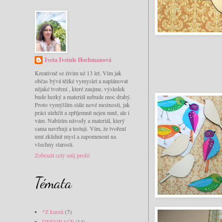
Iveta Ivetule Hochmanová
Kreativně se živím už 13 let. Vím jak
občas bývá těžké vymyslet a naplánovat
nějaké tvoření , které zaujme, výsledek
bude hezký a materiál nebude moc drahý.
Proto vymýšlím stále nové možnosti, jak
práci ulehčit a zpříjemnit nejen mně, ale i
vám. Nabízím návody a materiál, který
sama navrhuji a testuji. Vím, že tvoření
umí zklidnit mysl a zapomenout na
všechny starosti.
Zobrazit celý můj profil
Témata
*Z kurzů
(7)
DEKORACE
(14)