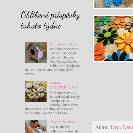
Oblíbené příspěvky
tohoto týdne
Jarní budka - návod
Tentokrát přicházím s
návodem na malou
dekorační budku.
Není to nic složitého.
Šablonu si vytiskněte
na A4, možná vám nebudou sedět
rozmě...
Koláčky
NATOTATA hotové
Uvědomila jsem si,
že mezi mými recepty
nemám ten na
koláčky , které dělám
docela často. Oblíbily si ho i moje
kamarádky a pochází od kama...
Pouzdro na nůžky
Autor:
Iveta Ive
My švadlenky
potřebujeme spoustu