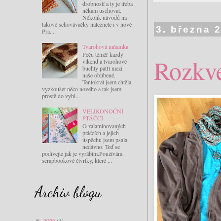
drobností a ty je třeba
někam uschovat.
Několik návodů na
takové schovávačky naleznete i v nové
3. března 
Pra...
Tvarohová mňamka
Peču téměř každý
Rozkve
víkend a tvarohové
buchty patří mezi
naše oblíbené.
Tentokrát jsem chtěla
vyzkoušet něco nového a tak jsem
prostě do vyhl...
VELIKONOČNÍ
PTÁČCI
O zalaminovaných
ptáčcích a jejich
úspěchu jsem psala
nedávno. Teď se
podívejte jak je vyrábím.Používám
scrapbookové čtvrtky, které ...
Archiv blogu
2026
(1)
▼