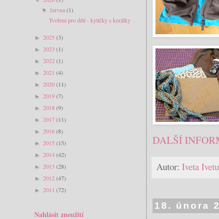
června
(1)
▼
Tvoření pro děti - kytičky s korálky
2025
(3)
►
2023
(1)
►
2022
(1)
►
2021
(4)
►
2020
(11)
►
2019
(7)
►
2018
(9)
►
2017
(11)
►
2016
(8)
►
DALŠÍ INFOR
2015
(15)
►
2014
(42)
►
Autor:
Iveta Ive
2013
(28)
►
2012
(47)
►
2011
(72)
►
18. února 
Nahlásit zneužití