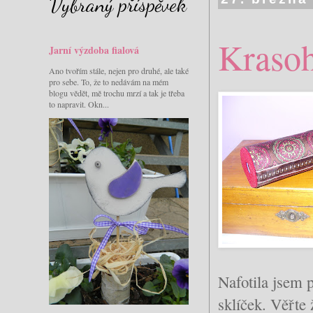
Vybraný příspěvek
Krasoh
Jarní výzdoba fialová
Ano tvořím stále, nejen pro druhé, ale také
pro sebe. To, že to nedávám na mém
blogu vědět, mě trochu mrzí a tak je třeba
to napravit. Okn...
Nafotila jsem 
sklíček. Věřte 