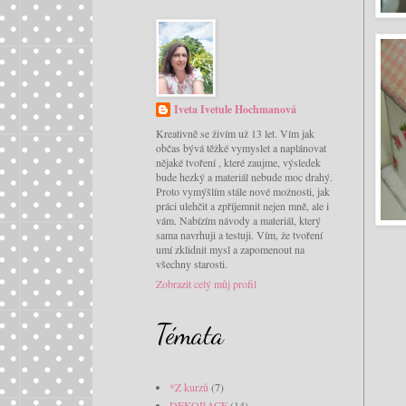
Iveta Ivetule Hochmanová
Kreativně se živím už 13 let. Vím jak
občas bývá těžké vymyslet a naplánovat
nějaké tvoření , které zaujme, výsledek
bude hezký a materiál nebude moc drahý.
Proto vymýšlím stále nové možnosti, jak
práci ulehčit a zpříjemnit nejen mně, ale i
vám. Nabízím návody a materiál, který
sama navrhuji a testuji. Vím, že tvoření
umí zklidnit mysl a zapomenout na
všechny starosti.
Zobrazit celý můj profil
Témata
*Z kurzů
(7)
DEKORACE
(14)