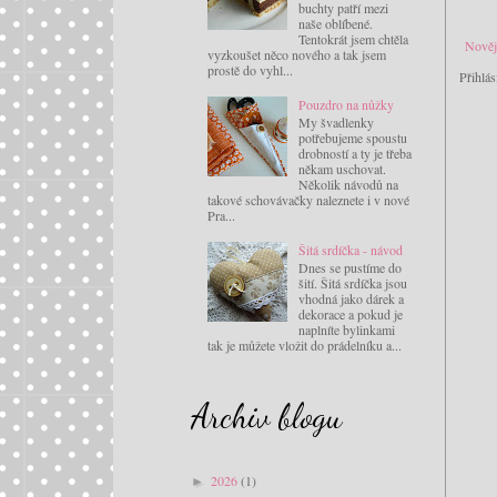
buchty patří mezi
naše oblíbené.
Tentokrát jsem chtěla
Nověj
vyzkoušet něco nového a tak jsem
prostě do vyhl...
Přihlás
Pouzdro na nůžky
My švadlenky
potřebujeme spoustu
drobností a ty je třeba
někam uschovat.
Několik návodů na
takové schovávačky naleznete i v nové
Pra...
Šitá srdíčka - návod
Dnes se pustíme do
šití. Šitá srdíčka jsou
vhodná jako dárek a
dekorace a pokud je
naplníte bylinkami
tak je můžete vložit do prádelníku a...
Archiv blogu
2026
(1)
►