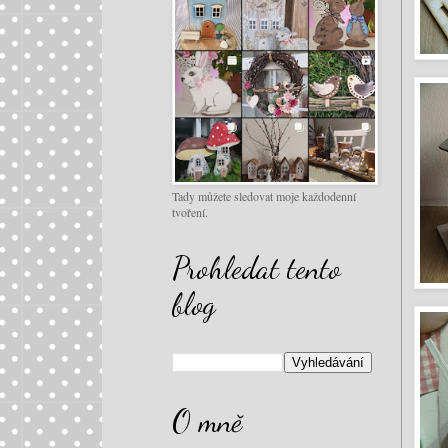
Tady můžete sledovat moje každodenní
tvoření.
Prohledat tento
blog
O mně