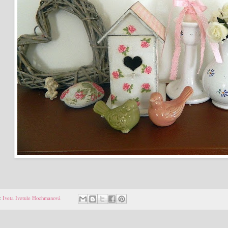
:
Iveta Ivetule Hochmanová