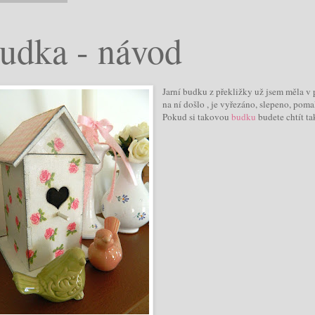
udka - návod
Jarní budku z překližky už jsem měla v p
na ní došlo , je vyřezáno, slepeno, poma
Pokud si takovou
budku
budete chtít ta