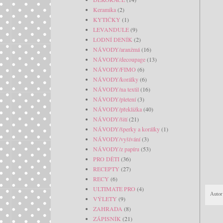
Keramika
(2)
KYTIČKY
(1)
LEVANDULE
(9)
LODNÍ DENÍK
(2)
NÁVODY/aranžmá
(16)
NÁVODY/decoupage
(13)
NÁVODY/FIMO
(6)
NÁVODY/korálky
(6)
NÁVODY/na textil
(16)
NÁVODY/pletení
(3)
NÁVODY/překližka
(40)
NÁVODY/šití
(21)
NÁVODY/šperky a korálky
(1)
NÁVODY/vyšívání
(3)
NÁVODY/z papíru
(53)
PRO DĚTI
(36)
RECEPTY
(27)
RECY
(6)
ULTIMATE PRO
(4)
Autor
VÝLETY
(9)
ZAHRADA
(8)
ZÁPISNÍK
(21)