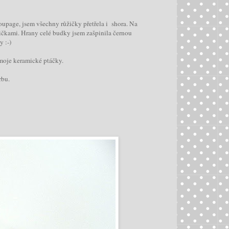
oupage, jsem všechny růžičky přetřela i shora. Na
tičkami. Hrany celé budky jsem zašpinila černou
 :-)
 moje keramické ptáčky.
rbu.