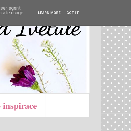
 user-agent
nerate usage
LEARN MORE
GOT IT
 inspirace