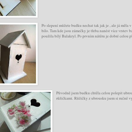
Po slepení můžete budku nechat tak jak je , ale já měla v 
bílo. Tam kde jsou zámečky je třeba nanést více vrstev b
použila bílý Balakryl. Po prvním nátěru je dobré celou
Původně jsem budku chtěla celou polepit ubrou
růžičkami. Růžičky z ubrousku jsem si ručně vy