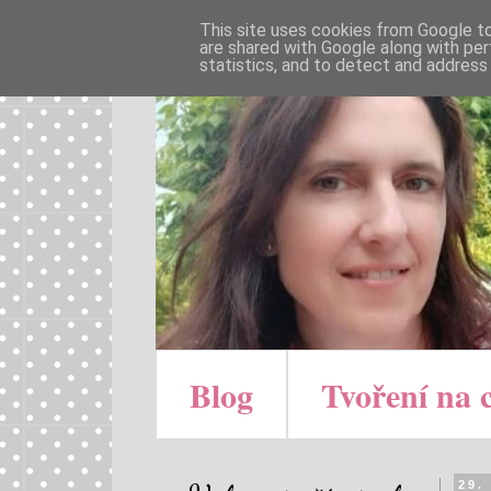
This site uses cookies from Google to 
are shared with Google along with per
statistics, and to detect and address
Blog
Tvoření na 
29.