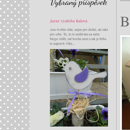
Vybraný příspěvek
B
Jarní výzdoba fialová
Ano tvořím stále, nejen pro druhé, ale také
pro sebe. To, že to nedávám na mém
blogu vědět, mě trochu mrzí a tak je třeba
to napravit. Okn...