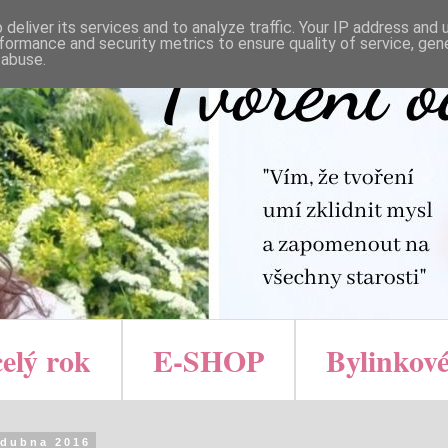
deliver its services and to analyze traffic. Your IP address and
formance and security metrics to ensure quality of service, ge
 abuse.
celý rok
E-SHOP
Bylinkové
 dubna 2016