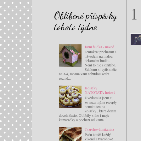
1
Oblíbené příspěvky
tohoto týdne
Jarní budka - návod
Tentokrát přicházím s
návodem na malou
dekorační budku.
Není to nic složitého.
Šablonu si vytiskněte
na A4, možná vám nebudou sedět
rozmě...
Koláčky
NATOTATA hotové
Uvědomila jsem si,
že mezi mými recepty
nemám ten na
koláčky , které dělám
docela často. Oblíbily si ho i moje
kamarádky a pochází od kama...
Tvarohová mňamka
Peču téměř každý
víkend a tvarohové