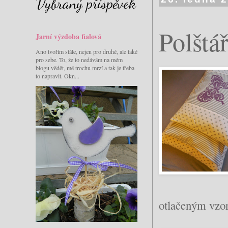
Vybraný příspěvek
Polštá
Jarní výzdoba fialová
Ano tvořím stále, nejen pro druhé, ale také
pro sebe. To, že to nedávám na mém
blogu vědět, mě trochu mrzí a tak je třeba
to napravit. Okn...
otlačeným vzor