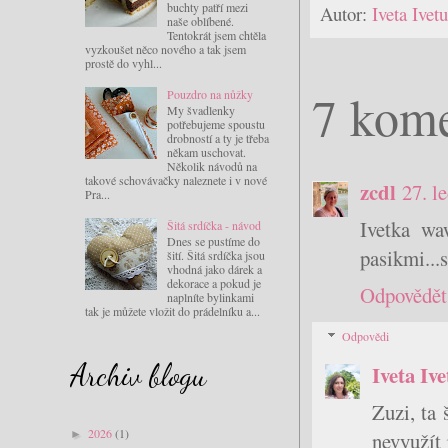
buchty patří mezi
Autor:
Iveta Ive
naše oblíbené.
Tentokrát jsem chtěla
vyzkoušet něco nového a tak jsem
prostě do vyhl...
7 kome
Pouzdro na nůžky
My švadlenky
potřebujeme spoustu
drobností a ty je třeba
někam uschovat.
Několik návodů na
takové schovávačky naleznete i v nové
zcdl
27. l
Pra...
Ivetka wa
Šitá srdíčka - návod
Dnes se pustíme do
pasikmi...
šití. Šitá srdíčka jsou
vhodná jako dárek a
dekorace a pokud je
Odpovědět
naplníte bylinkami
tak je můžete vložit do prádelníku a...
Odpovědi
Archiv blogu
Iveta Iv
Zuzi, ta 
2026
(1)
►
nevyužít 