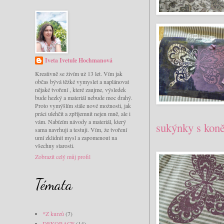
Iveta Ivetule Hochmanová
Kreativně se živím už 13 let. Vím jak
občas bývá těžké vymyslet a naplánovat
nějaké tvoření , které zaujme, výsledek
bude hezký a materiál nebude moc drahý.
Proto vymýšlím stále nové možnosti, jak
práci ulehčit a zpříjemnit nejen mně, ale i
vám. Nabízím návody a materiál, který
sukýnky s kon
sama navrhuji a testuji. Vím, že tvoření
umí zklidnit mysl a zapomenout na
všechny starosti.
Zobrazit celý můj profil
Témata
*Z kurzů
(7)
DEKORACE
(14)