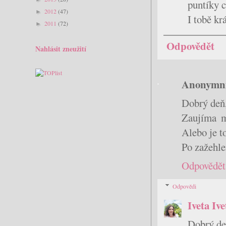
puntíky 
2012
(47)
►
I tobě kr
2011
(72)
►
Odpovědět
Nahlásit zneužití
Anonymn
Dobrý deň, 
Zaujíma ma
Alebo je t
Po zažehle
Odpovědět
Odpovědi
Iveta Iv
Dobrý de