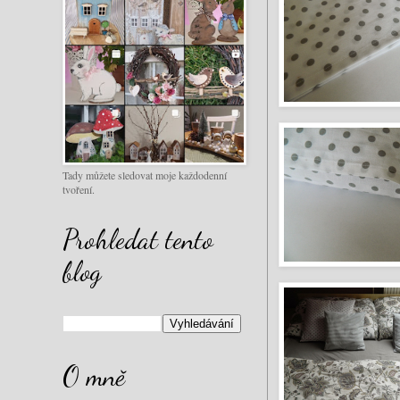
Tady můžete sledovat moje každodenní
tvoření.
Prohledat tento
blog
O mně