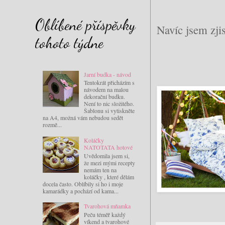
Oblíbené příspěvky
Navíc jsem zji
tohoto týdne
Jarní budka - návod
Tentokrát přicházím s
návodem na malou
dekorační budku.
Není to nic složitého.
Šablonu si vytiskněte
na A4, možná vám nebudou sedět
rozmě...
Koláčky
NATOTATA hotové
Uvědomila jsem si,
že mezi mými recepty
nemám ten na
koláčky , které dělám
docela často. Oblíbily si ho i moje
kamarádky a pochází od kama...
Tvarohová mňamka
Peču téměř každý
víkend a tvarohové