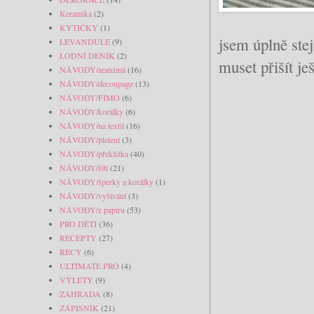
Keramika
(2)
KYTIČKY
(1)
jsem úplně stej
LEVANDULE
(9)
LODNÍ DENÍK
(2)
muset přišít je
NÁVODY/aranžmá
(16)
NÁVODY/decoupage
(13)
NÁVODY/FIMO
(6)
NÁVODY/korálky
(6)
NÁVODY/na textil
(16)
NÁVODY/pletení
(3)
NÁVODY/překližka
(40)
NÁVODY/šití
(21)
NÁVODY/šperky a korálky
(1)
NÁVODY/vyšívání
(3)
NÁVODY/z papíru
(53)
PRO DĚTI
(36)
RECEPTY
(27)
RECY
(6)
ULTIMATE PRO
(4)
VÝLETY
(9)
ZAHRADA
(8)
ZÁPISNÍK
(21)