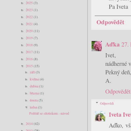
2025
(3)
►
Pa Iveta
2023
(1)
►
2022
(1)
►
Odpovědět
2021
(4)
►
2020
(11)
►
2019
(7)
►
Aďka
27.
2018
(9)
►
2017
(11)
►
Ivet,
2016
(8)
►
nádherné va
2015
(15)
▼
Pekný deň
září
(3)
►
A.
května
(4)
►
dubna
(1)
►
Odpovědět
března
(1)
►
února
(5)
►
Odpovědi
ledna
(1)
▼
Iveta Iv
Polštář se sítotiskem - návod
2014
(42)
Aďko, vš
►
2013
(28)
►