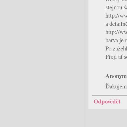
stejnou š
http://w
a detailn
http://ww
barva je 
Po zažehl
Přeji ať s
Anonym
Ďakujem 
Odpovědět