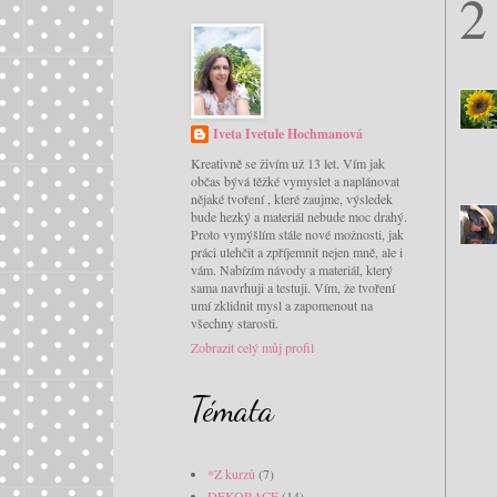
2
Iveta Ivetule Hochmanová
Kreativně se živím už 13 let. Vím jak
občas bývá těžké vymyslet a naplánovat
nějaké tvoření , které zaujme, výsledek
bude hezký a materiál nebude moc drahý.
Proto vymýšlím stále nové možnosti, jak
práci ulehčit a zpříjemnit nejen mně, ale i
vám. Nabízím návody a materiál, který
sama navrhuji a testuji. Vím, že tvoření
umí zklidnit mysl a zapomenout na
všechny starosti.
Zobrazit celý můj profil
Témata
*Z kurzů
(7)
DEKORACE
(14)