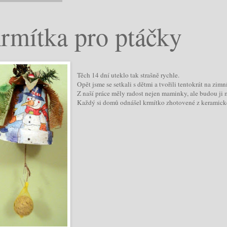
rmítka pro ptáčky
Těch 14 dní uteklo tak strašně rychle.
Opět jsme se setkali s dětmi a tvořili tentokrát na zimn
Z naší práce měly radost nejen maminky, ale budou ji m
Každý si domů odnášel krmítko zhotovené z keramick