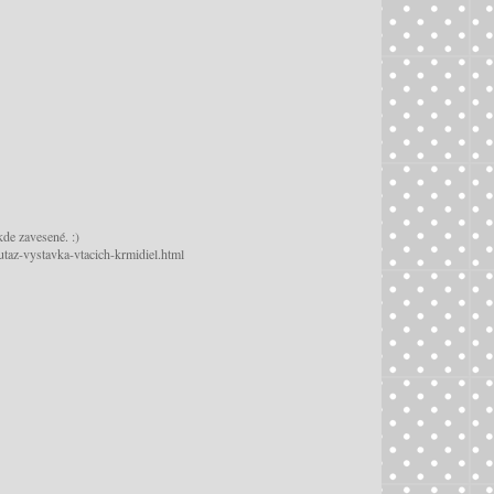
kde zavesené. :)
sutaz-vystavka-vtacich-krmidiel.html