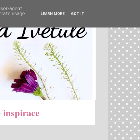
 user-agent
nerate usage
LEARN MORE
GOT IT
 inspirace