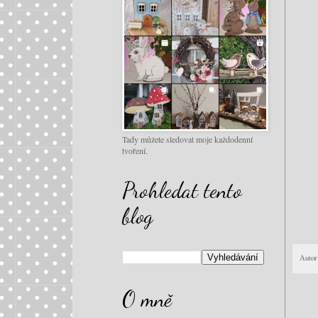
Tady můžete sledovat moje každodenní
tvoření.
Prohledat tento
blog
Autor
O mně