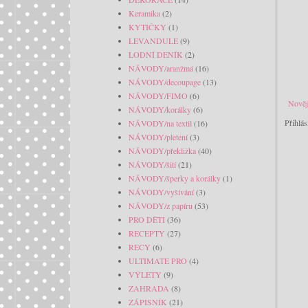
Keramika
(2)
KYTIČKY
(1)
LEVANDULE
(9)
LODNÍ DENÍK
(2)
NÁVODY/aranžmá
(16)
NÁVODY/decoupage
(13)
NÁVODY/FIMO
(6)
Nověj
NÁVODY/korálky
(6)
Přihlás
NÁVODY/na textil
(16)
NÁVODY/pletení
(3)
NÁVODY/překližka
(40)
NÁVODY/šití
(21)
NÁVODY/šperky a korálky
(1)
NÁVODY/vyšívání
(3)
NÁVODY/z papíru
(53)
PRO DĚTI
(36)
RECEPTY
(27)
RECY
(6)
ULTIMATE PRO
(4)
VÝLETY
(9)
ZAHRADA
(8)
ZÁPISNÍK
(21)