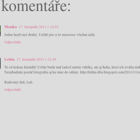
 komentáře:
Monika
17. listopadu 2011 v 14:52
Jeden hezčí než druhý. Určitě jste si to moooooc všichni užili.
Odpovědět
Letitia
17. listopadu 2011 v 21:45
To sú krásne kŕmidlá! Určite budú mať radosť nielen vtáčiky, ale aj ľudia, ktorí ich uvidia nie
Nezabudnite poslať fotografiu aj ku mne do súťaže. http://letitia-tiba.blogspot.com/2011/11/
Radostný deň. Leti.
Odpovědět