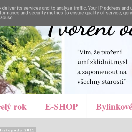
deliver its services and to analyze traffic. Your IP address and
formance and security metrics to ensure quality of service, ge
 abuse.
celý rok
E-SHOP
Bylinkové
 listopadu 2011