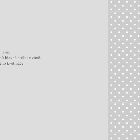
í téma.
ít hlavně ptáčci v zimě.
ého květináče.