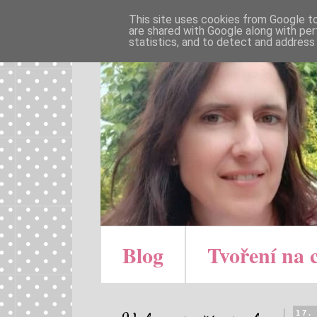
This site uses cookies from Google to 
are shared with Google along with per
statistics, and to detect and address
Blog
Tvoření na 
17.