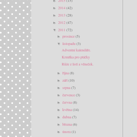
2015
(15)
►
2014
(42)
►
2013
(28)
►
2012
(47)
►
2011
(72)
▼
prosince
(5)
►
listopadu
(3)
▼
Adventní kalendáře.
Krmítka pro ptáčky
Růže z listí a věneček.
října
(8)
►
září
(10)
►
srpna
(7)
►
července
(3)
►
června
(8)
►
května
(14)
►
dubna
(7)
►
března
(6)
►
února
(1)
►