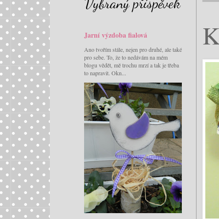
Vybraný příspěvek
K
Jarní výzdoba fialová
Ano tvořím stále, nejen pro druhé, ale také
pro sebe. To, že to nedávám na mém
blogu vědět, mě trochu mrzí a tak je třeba
to napravit. Okn...