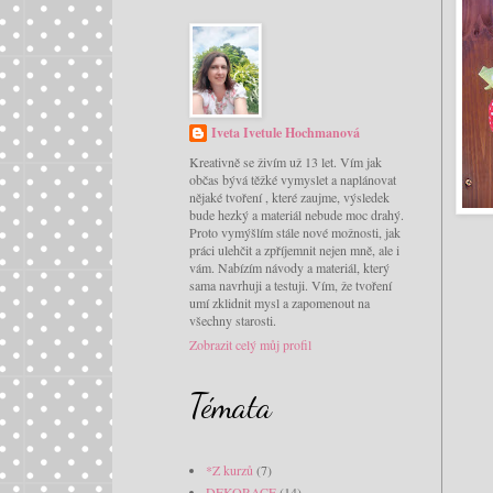
Iveta Ivetule Hochmanová
Kreativně se živím už 13 let. Vím jak
občas bývá těžké vymyslet a naplánovat
nějaké tvoření , které zaujme, výsledek
bude hezký a materiál nebude moc drahý.
Proto vymýšlím stále nové možnosti, jak
práci ulehčit a zpříjemnit nejen mně, ale i
vám. Nabízím návody a materiál, který
sama navrhuji a testuji. Vím, že tvoření
umí zklidnit mysl a zapomenout na
všechny starosti.
Zobrazit celý můj profil
Témata
*Z kurzů
(7)
DEKORACE
(14)