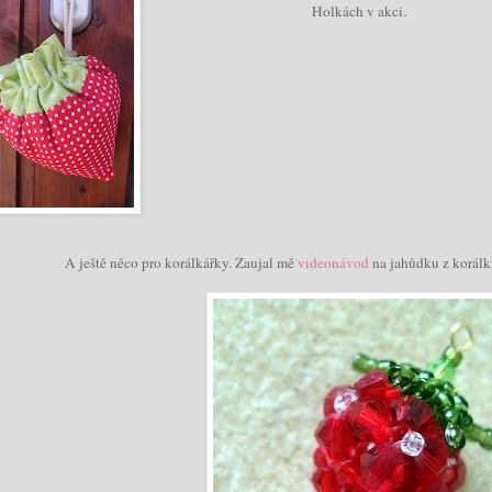
Holkách v akci.
A ještě něco pro korálkářky. Zaujal mě
videonávod
na jahůdku z korál