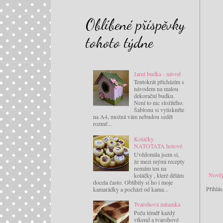
Oblíbené příspěvky
tohoto týdne
Jarní budka - návod
Tentokrát přicházím s
návodem na malou
dekorační budku.
Není to nic složitého.
Šablonu si vytiskněte
na A4, možná vám nebudou sedět
rozmě...
Koláčky
NATOTATA hotové
Uvědomila jsem si,
že mezi mými recepty
nemám ten na
Nověj
koláčky , které dělám
docela často. Oblíbily si ho i moje
Přihlás
kamarádky a pochází od kama...
Tvarohová mňamka
Peču téměř každý
víkend a tvarohové