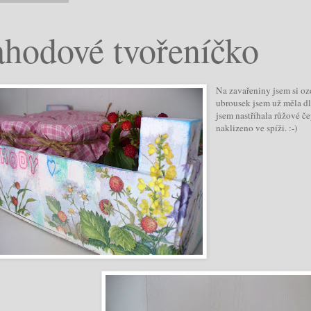
ahodové tvořeníčko
Na zavařeniny jsem si o
ubrousek jsem už měla d
jsem nastříhala růžové če
naklizeno ve spíži. :-)