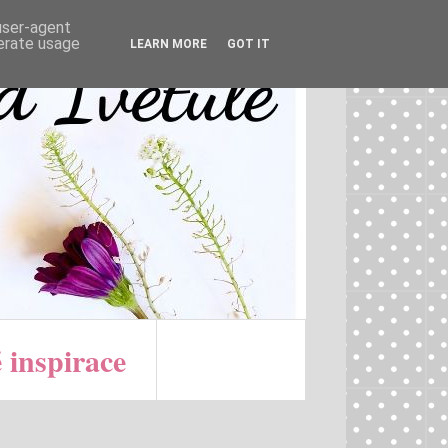
 user-agent
nerate usage
LEARN MORE
GOT IT
 inspirace