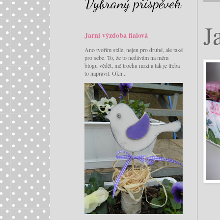
Vybraný příspěvek
J
Jarní výzdoba fialová
Ano tvořím stále, nejen pro druhé, ale také
pro sebe. To, že to nedávám na mém
blogu vědět, mě trochu mrzí a tak je třeba
to napravit. Okn...