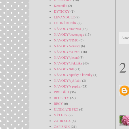
Keramika
(2)
KYTIČKY
(1)
LEVANDULE
(9)
LODNÍ DENÍK
(2)
NÁVODY/aranžmá
(16)
NÁVODY/decoupage
(13)
Autor
NÁVODY/FIMO
(6)
NÁVODY/korálky
(6)
NÁVODY/na textil
(16)
NÁVODY/pletení
(3)
2
NÁVODY/překližka
(40)
NÁVODY/šití
(21)
NÁVODY/šperky a korálky
(1)
NÁVODY/vyšívání
(3)
NÁVODY/z papíru
(53)
PRO DĚTI
(36)
RECEPTY
(27)
RECY
(6)
ULTIMATE PRO
(4)
VÝLETY
(9)
ZAHRADA
(8)
ZÁPISNÍK
(21)