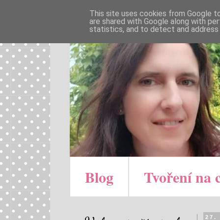
This site uses cookies from Google to 
are shared with Google along with per
statistics, and to detect and address
Blog
Tvoření na 
27.