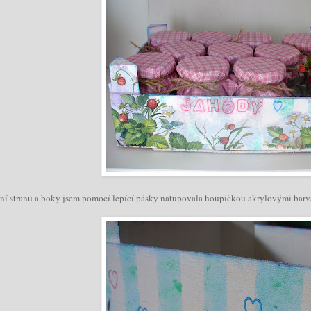
ní stranu a boky jsem pomocí lepící pásky natupovala houpičkou akrylovými barvam