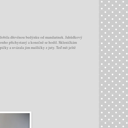
zdobila dřevěnou bedýnku od mandarinek. Jahůdkový
louho přichystaný a konečně se hodil. Skleničkám
pičky a uvázala jim mašličky z juty. Teď mít ještě