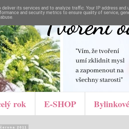
deliver its services and to analyze traffic. Your IP address and
formance and security metrics to ensure quality of service, ge
 abuse.
celý rok
E-SHOP
Bylinkové
 června 2011