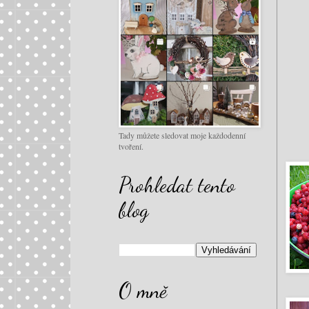
Tady můžete sledovat moje každodenní
tvoření.
Prohledat tento
blog
O mně