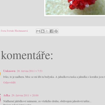
:
Iveta Ivetule Hochmanová
 komentáře:
Unknown
28. června 2011 v 7:53
Ivko, to je nadhera. Moc se mi libi ta bedynka. A jahudkova taska a jahudka s koralku jsou
Odpovědět
Aďka
29. června 2011 v 20:00
Nádherné jahôdkové mámenie, zo všetkého druhu, obdivujem jahodovú tašku...
Prajem pekný letný večer,