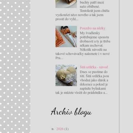
buchty patří mezi
naše oblíbené.
Tentokrát jsem chtěla
vyzkoušet něco nového a tak jsem
prostě do vyhl...
Pouzdro na nůžky
My švadlenky
potřebujeme spoustu
drobností a ty je třeba
někam uschovat.
Několik návodů na
takové schovávačky naleznete i v nové
Pra...
Šitá srdíčka - návod
Dnes se pustíme do
šití. Šitá srdíčka jsou
vhodná jako dárek a
dekorace a pokud je
naplníte bylinkami
tak je můžete vložit do prádelníku a...
Archiv blogu
2026
(1)
►