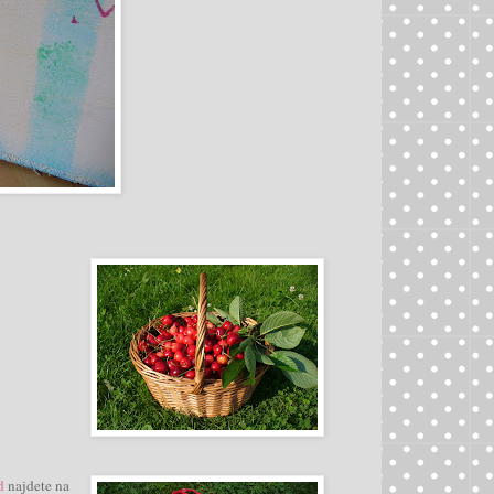
d
najdete na