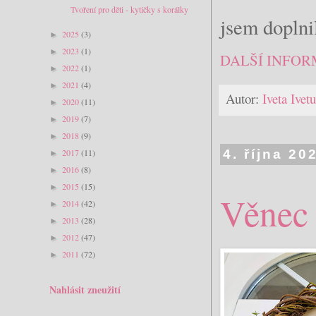
Tvoření pro děti - kytičky s korálky
jsem doplni
2025
(3)
►
2023
(1)
►
DALŠÍ INFOR
2022
(1)
►
2021
(4)
►
Autor:
Iveta Ive
2020
(11)
►
2019
(7)
►
2018
(9)
►
2017
(11)
4. října 20
►
2016
(8)
►
2015
(15)
►
Věnec
2014
(42)
►
2013
(28)
►
2012
(47)
►
2011
(72)
►
Nahlásit zneužití