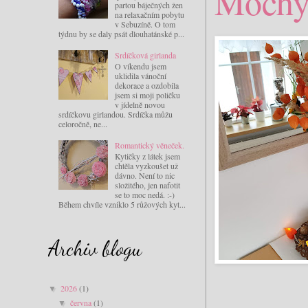
Mochy
partou báječných žen
na relaxačním pobytu
v Sebuzíně. O tom
týdnu by se daly psát dlouhatánské p...
Srdíčková girlanda
O víkendu jsem
uklidila vánoční
dekorace a ozdobila
jsem si moji poličku
v jídelně novou
srdíčkovu girlandou. Srdíčka můžu
celoročně, ne...
Romantický věneček.
Kytičky z látek jsem
chtěla vyzkoušet už
dávno. Není to nic
složitého, jen nafotit
se to moc nedá. :-)
Během chvíle vzniklo 5 růžových kyt...
Archiv blogu
2026
(1)
▼
června
(1)
▼