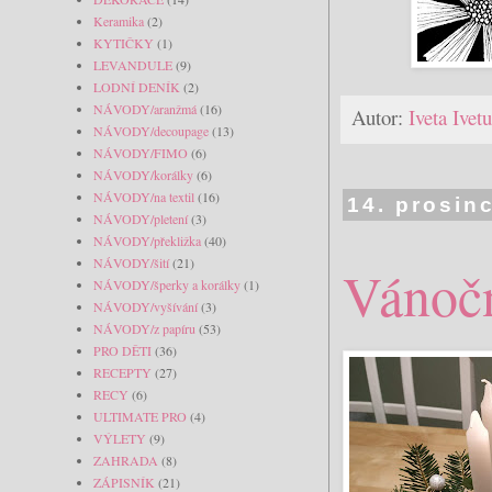
Keramika
(2)
KYTIČKY
(1)
LEVANDULE
(9)
LODNÍ DENÍK
(2)
NÁVODY/aranžmá
(16)
Autor:
Iveta Ive
NÁVODY/decoupage
(13)
NÁVODY/FIMO
(6)
NÁVODY/korálky
(6)
NÁVODY/na textil
(16)
14. prosin
NÁVODY/pletení
(3)
NÁVODY/překližka
(40)
NÁVODY/šití
(21)
Vánočn
NÁVODY/šperky a korálky
(1)
NÁVODY/vyšívání
(3)
NÁVODY/z papíru
(53)
PRO DĚTI
(36)
RECEPTY
(27)
RECY
(6)
ULTIMATE PRO
(4)
VÝLETY
(9)
ZAHRADA
(8)
ZÁPISNÍK
(21)