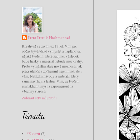
Iveta Ivetule Hochmanová
Kreativně se živím už 13 let. Vím jak
občas bývá těžké vymyslet a naplánovat
nějaké tvoření , které zaujme, výsledek
bude hezký a materiál nebude moc drahý.
Proto vymýšlím stále nové možnosti, jak
práci ulehčit a zpříjemnit nejen mně, ale i
vám. Nabízím návody a materiál, který
sama navrhuji a testuji. Vím, že tvoření
umí zklidnit mysl a zapomenout na
všechny starosti.
Zobrazit celý můj profil
Témata
*Z kurzů
(7)
DEKORACE
(14)