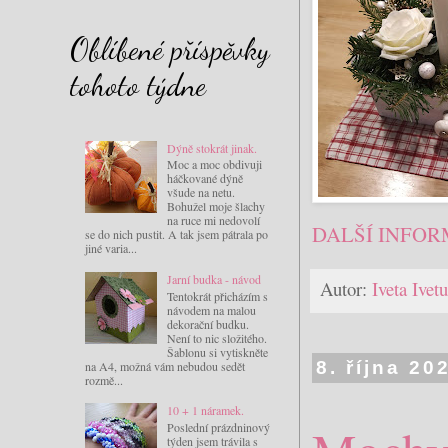
Oblíbené příspěvky
tohoto týdne
Dýně stokrát jinak.
Moc a moc obdivuji
háčkované dýně
všude na netu.
Bohužel moje šlachy
na ruce mi nedovolí
DALŠÍ INFOR
se do nich pustit. A tak jsem pátrala po
jiné varia...
Jarní budka - návod
Autor:
Iveta Ive
Tentokrát přicházím s
návodem na malou
dekorační budku.
Není to nic složitého.
Šablonu si vytiskněte
na A4, možná vám nebudou sedět
8. října 20
rozmě...
10 + 1 náramek.
Poslední prázdninový
týden jsem trávila s