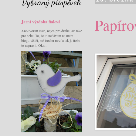
Vybraný příspěvek
Papíro
Jarní výzdoba fialová
Ano tvořím stále, nejen pro druhé, ale také
pro sebe. To, že to nedávám na mém
blogu vědět, mě trochu mrzí a tak je třeba
to napravit. Okn...