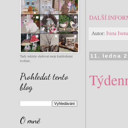
DALŠÍ INFOR
Autor:
Iveta Ive
11. ledna 
Tady můžete sledovat moje každodenní
tvoření.
Týdenn
Prohledat tento
blog
O mně