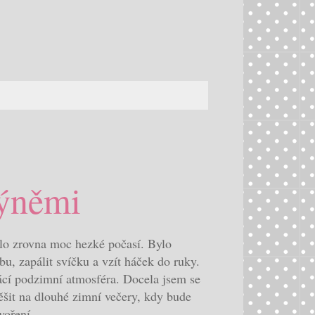
dýněmi
lo zrovna moc hezké počasí. Bylo
bu, zapálit svíčku a vzít háček do ruky.
cí podzimní atmosféra. Docela jsem se
těšit na dlouhé zimní večery, kdy bude
voření.