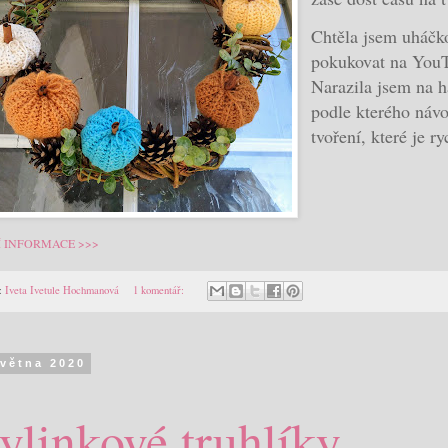
Chtěla jsem uháčk
pokukovat na You
Narazila jsem na 
podle kterého náv
tvoření, které je r
Í INFORMACE >>>
:
Iveta Ivetule Hochmanová
1 komentář:
května 2020
ylinkové truhlíky