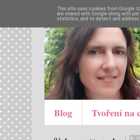
This site uses cookies from Google to 
are shared with Google along with per
statistics, and to detect and address
Blog
Tvoření na 
8. 