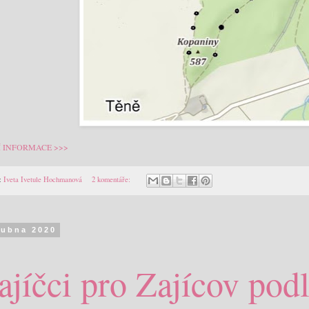
Í INFORMACE >>>
:
Iveta Ivetule Hochmanová
2 komentáře:
dubna 2020
ajíčci pro Zajícov pod