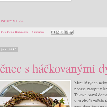
Í INFORMACE >>>
:
Iveta Ivetule Hochmanová
3 komentáře:
října 2020
ěnec s háčkovanými 
Minulý týden neby
načase zatopit v kr
Taková pravá domá
v tu chvíli začala 
zase dost času na t