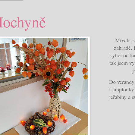
ochyně
Mívali j
zahradě. 
kytici od k
tak jsem vy
j
Do verandy 
Lampionky j
jeřabiny a 