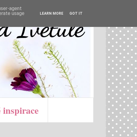
 user-agent
nerate usage
LEARN MORE
GOT IT
 inspirace