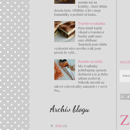
nemám ten na
koláčky , které dělám
docela často. Oblíbily si ho i moje
kamarádky a pochází od kama...
Tvarohová mňamka
Peču téměř každý
víkend a tvarohové
buchty patří mezi
naše oblíbené.
Tentokrát jsem chtěla
vyzkoušet něco nového a tak jsem
prostě do vyhl...
Pouzdro na nůžky
DALŠ
My švadlenky
potřebujeme spoustu
drobností a ty je třeba
Autor
někam uschovat.
Několik návodů na
takové schovávačky naleznete i v nové
Pra...
2. 
Archiv blogu
Z
2026
(1)
▼