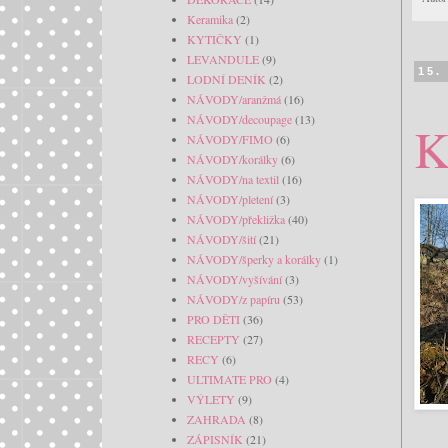
Keramika
(2)
KYTIČKY
(1)
LEVANDULE
(9)
15.
LODNÍ DENÍK
(2)
NÁVODY/aranžmá
(16)
NÁVODY/decoupage
(13)
K
NÁVODY/FIMO
(6)
NÁVODY/korálky
(6)
NÁVODY/na textil
(16)
NÁVODY/pletení
(3)
NÁVODY/překližka
(40)
NÁVODY/šití
(21)
NÁVODY/šperky a korálky
(1)
NÁVODY/vyšívání
(3)
NÁVODY/z papíru
(53)
PRO DĚTI
(36)
RECEPTY
(27)
RECY
(6)
ULTIMATE PRO
(4)
VÝLETY
(9)
ZAHRADA
(8)
ZÁPISNÍK
(21)