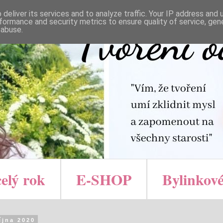
deliver its services and to analyze traffic. Your IP address and
formance and security metrics to ensure quality of service, ge
 abuse.
celý rok
E-SHOP
Bylinkové
října 2020