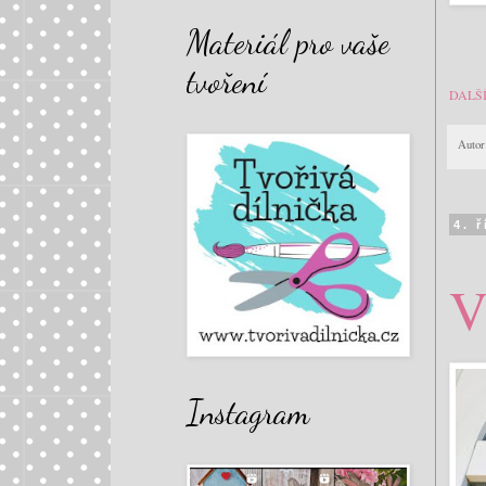
Materiál pro vaše
tvoření
DALŠ
Autor
4. 
V
Instagram