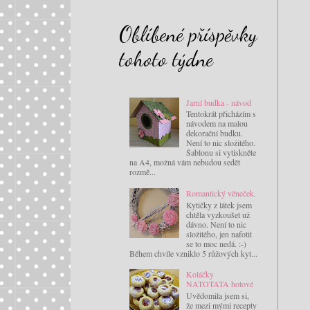
Oblíbené příspěvky
tohoto týdne
Jarní budka - návod
Tentokrát přicházím s
návodem na malou
dekorační budku.
Není to nic složitého.
Šablonu si vytiskněte
na A4, možná vám nebudou sedět
rozmě...
Romantický věneček.
Kytičky z látek jsem
chtěla vyzkoušet už
dávno. Není to nic
složitého, jen nafotit
se to moc nedá. :-)
Během chvíle vzniklo 5 růžových kyt...
Koláčky
NATOTATA hotové
Uvědomila jsem si,
že mezi mými recepty