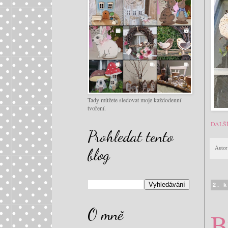
Tady můžete sledovat moje každodenní
tvoření.
DALŠ
Prohledat tento
Autor
blog
2. 
O mně
B