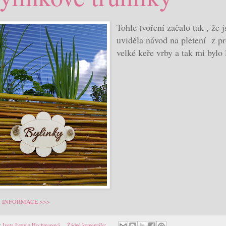
Tohle tvoření začalo tak , ž
uviděla návod na pletení z pr
velké keře vrby a tak mi bylo 
Í INFORMACE >>>
:
Iveta Ivetule Hochmanová
Žádné komentáře: