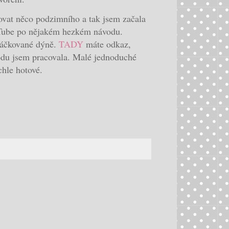
ovat něco podzimního a tak jsem začala
Tube po nějakém hezkém návodu.
háčkované dýně.
TADY
máte odkaz,
odu jsem pracovala. Malé jednoduché
ychle hotové.