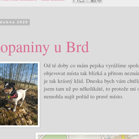
 dubna 2020
opaniny u Brd
Od té doby co mám pejska vyrážíme spolu
objevovat místa tak blízká a přitom nezn
je tak krásný klid. Dneska bych vám chtě
jsem tam už po několikáté, to protože mi 
nemohla najít pořád to pravé místo.