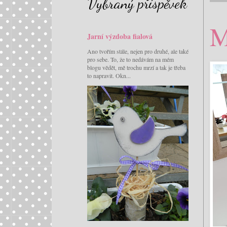
Vybraný příspěvek
M
Jarní výzdoba fialová
Ano tvořím stále, nejen pro druhé, ale také
pro sebe. To, že to nedávám na mém
blogu vědět, mě trochu mrzí a tak je třeba
to napravit. Okn...