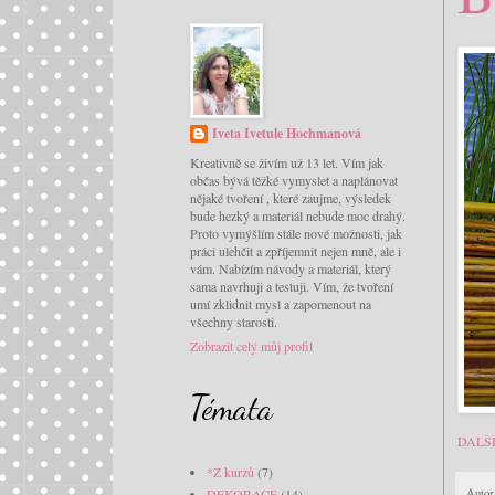
Iveta Ivetule Hochmanová
Kreativně se živím už 13 let. Vím jak
občas bývá těžké vymyslet a naplánovat
nějaké tvoření , které zaujme, výsledek
bude hezký a materiál nebude moc drahý.
Proto vymýšlím stále nové možnosti, jak
práci ulehčit a zpříjemnit nejen mně, ale i
vám. Nabízím návody a materiál, který
sama navrhuji a testuji. Vím, že tvoření
umí zklidnit mysl a zapomenout na
všechny starosti.
Zobrazit celý můj profil
Témata
DALŠ
*Z kurzů
(7)
DEKORACE
(14)
Autor