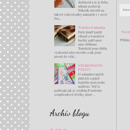
drobností a ty je třeba
někam uschovat.
Autor
Několik návodů na
takové schovávačky naleznete i v nové
Pra...
Tvarohová mňamka
Nověj
Peču téměř každý
víkend a tvarohové
Přihlás
buchty patří mezi
naše oblíbené.
Tentokrát jsem chtěla
vyzkoušet něco nového a tak jsem
prostě do vyhl...
VELIKONOČNÍ
PTÁČCI
O zalaminovaných
ptáčcích a jejich
úspěchu jsem psala
nedávno. Teď se
podívejte jak je vyrábím.Používám
scrapbookové čtvrtky, které ...
Archiv blogu
2026
(1)
▼