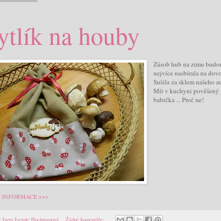
ytlík na houby
Zásob hub na zimu budou m
nejvíce nasbírala na dovo
Sušila za sklem našeho a
Mít v kuchyni pověšený p
babička ... Proč ne!
Í INFORMACE >>>
:
Iveta Ivetule Hochmanová
Žádné komentáře: