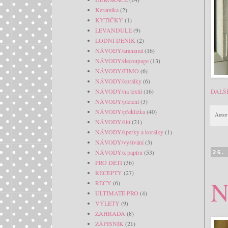
Keramika
(2)
KYTIČKY
(1)
LEVANDULE
(9)
LODNÍ DENÍK
(2)
NÁVODY/aranžmá
(16)
NÁVODY/decoupage
(13)
NÁVODY/FIMO
(6)
NÁVODY/korálky
(6)
NÁVODY/na textil
(16)
DALŠ
NÁVODY/pletení
(3)
NÁVODY/překližka
(40)
Autor
NÁVODY/šití
(21)
NÁVODY/šperky a korálky
(1)
NÁVODY/vyšívání
(3)
NÁVODY/z papíru
(53)
26.
PRO DĚTI
(36)
RECEPTY
(27)
N
RECY
(6)
ULTIMATE PRO
(4)
VÝLETY
(9)
ZAHRADA
(8)
ZÁPISNÍK
(21)