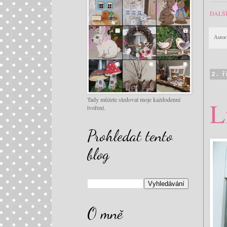
DALŠ
Autor
2. 
Tady můžete sledovat moje každodenní
L
tvoření.
Prohledat tento
blog
O mně