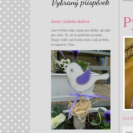
Vybraný příspěvek
P
Jarní výzdoba fialová
Ano tvořím stále, nejen pro druhé, ale také
pro sebe. To, že to nedávám na mém
blogu vědět, mě trochu mrzí a tak je třeba
to napravit. Okn...
DALŠ
Autor