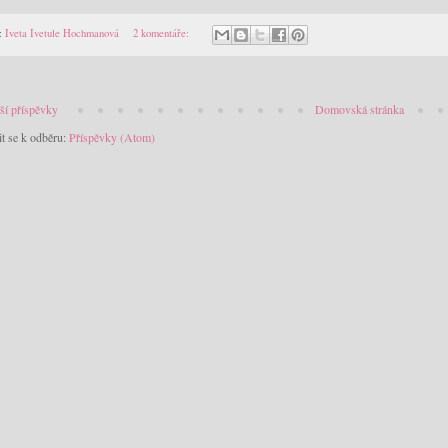
:
Iveta Ivetule Hochmanová
2 komentáře:
ší příspěvky
Domovská stránka
it se k odběru:
Příspěvky (Atom)