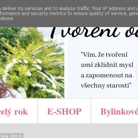
deliver its services and to analyze traffic. Your IP address and
formance and security metrics to ensure quality of service, ge
 abuse.
celý rok
E-SHOP
Bylinkové
října 2016