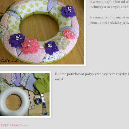
internetu najít něco od t
techniky a to artyčokové
S kamarádkami jsme si ne
jsem návod i ukázky jeji
Budete potřebovat polystyrenový tvar, zbytky 
nožík.
Í INFORMACE >>>