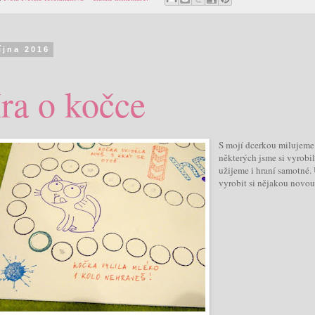
října 2016
ra o kočce
S mojí dcerkou milujeme
některých jsme si vyrobil
užijeme i hraní samotné.
vyrobit si nějakou novou