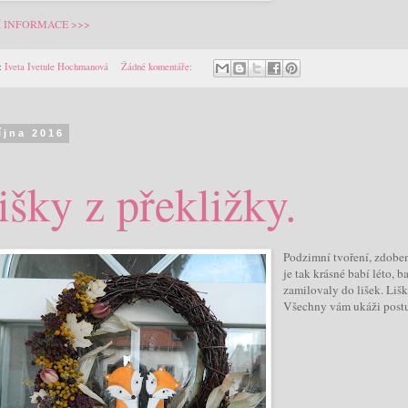
Í INFORMACE >>>
:
Iveta Ivetule Hochmanová
Žádné komentáře:
října 2016
išky z překližky.
Podzimní tvoření, zdobe
je tak krásné babí léto,
zamilovaly do lišek. Lišk
Všechny vám ukáži post