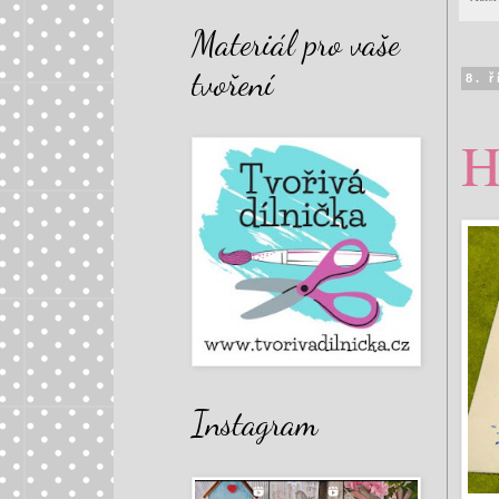
Materiál pro vaše
tvoření
8. 
H
Instagram