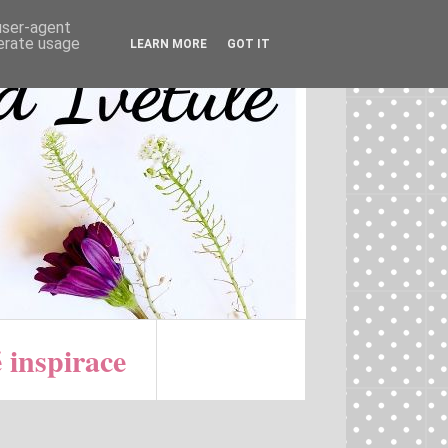
 user-agent
nerate usage
LEARN MORE
GOT IT
 inspirace