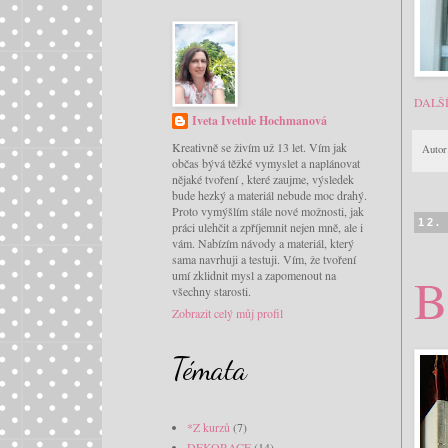
DALŠ
Iveta Ivetule Hochmanová
Kreativně se živím už 13 let. Vím jak
Autor
občas bývá těžké vymyslet a naplánovat
nějaké tvoření , které zaujme, výsledek
bude hezký a materiál nebude moc drahý.
Proto vymýšlím stále nové možnosti, jak
12.
práci ulehčit a zpříjemnit nejen mně, ale i
vám. Nabízím návody a materiál, který
sama navrhuji a testuji. Vím, že tvoření
B
umí zklidnit mysl a zapomenout na
všechny starosti.
Zobrazit celý můj profil
Témata
*Z kurzů
(7)
DEKORACE
(14)