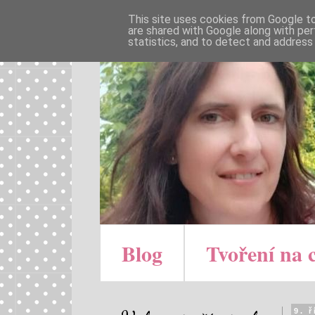
This site uses cookies from Google to 
are shared with Google along with per
statistics, and to detect and address
Blog
Tvoření na 
9. 