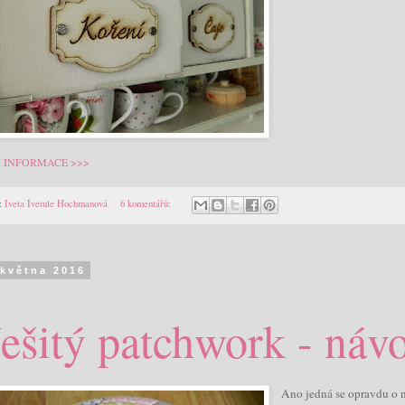
Í INFORMACE >>>
:
Iveta Ivetule Hochmanová
6 komentářů:
 května 2016
ešitý patchwork - náv
Ano jedná se opravdu o n