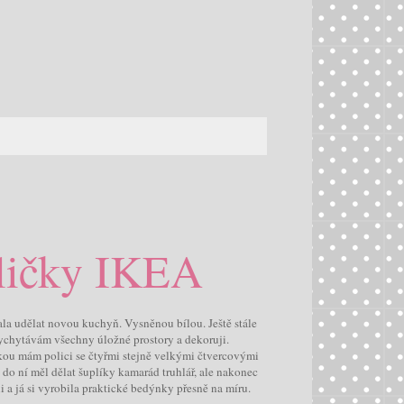
ličky IKEA
hala udělat novou kuchyň. Vysněnou bílou. Ještě stále
 vychytávám všechny úložné prostory a dekoruji.
kou mám polici se čtyřmi stejně velkými čtvercovými
do ní měl dělat šuplíky kamarád truhlář, ale nakonec
 a já si vyrobila praktické bedýnky přesně na míru.