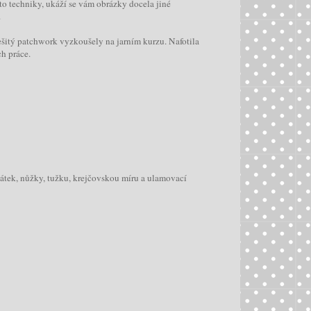
éto techniky, ukáží se vám obrázky docela jiné
.
šitý patchwork vyzkoušely na jarním kurzu. Nafotila
ch práce.
látek, nůžky, tužku, krejčovskou míru a ulamovací