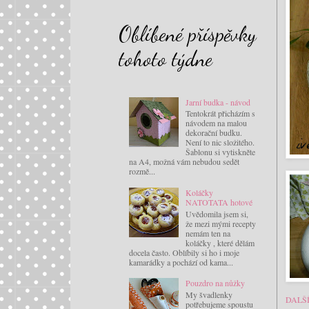
Oblíbené příspěvky
tohoto týdne
Jarní budka - návod
Tentokrát přicházím s
návodem na malou
dekorační budku.
Není to nic složitého.
Šablonu si vytiskněte
na A4, možná vám nebudou sedět
rozmě...
Koláčky
NATOTATA hotové
Uvědomila jsem si,
že mezi mými recepty
nemám ten na
koláčky , které dělám
docela často. Oblíbily si ho i moje
kamarádky a pochází od kama...
Pouzdro na nůžky
My švadlenky
DALŠ
potřebujeme spoustu