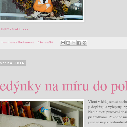
Í INFORMACE >>>
:
Iveta Ivetule Hochmanová
6 komentářů:
 srpna 2016
edýnky na míru do po
Vloni v létě jsem si nec
ji doplňuji a vylepšuji,
Nad hlavní pracovní des
přihrádkami. Původně mi 
jsme se nějak nedomluvili