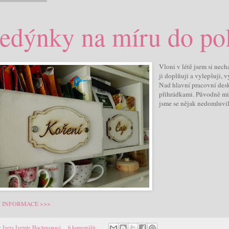
edýnky na míru do po
Vloni v létě jsem si nec
ji doplňuji a vylepšuji,
Nad hlavní pracovní des
přihrádkami. Původně mi 
jsme se nějak nedomluvili
Í INFORMACE >>>
:
Iveta Ivetule Hochmanová
6 komentářů: