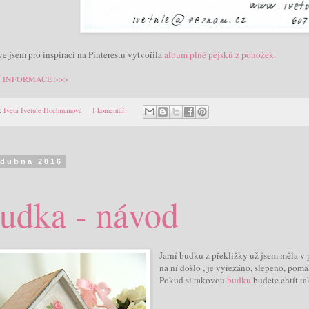
e jsem pro inspiraci na Pinterestu vytvořila
album plné pejsků z ponožek.
Í INFORMACE >>>
:
Iveta Ivetule Hochmanová
1 komentář:
 dubna 2016
udka - návod
Jarní budku z překližky už jsem měla v p
na ní došlo , je vyřezáno, slepeno, poma
Pokud si takovou
budku
budete chtít ta