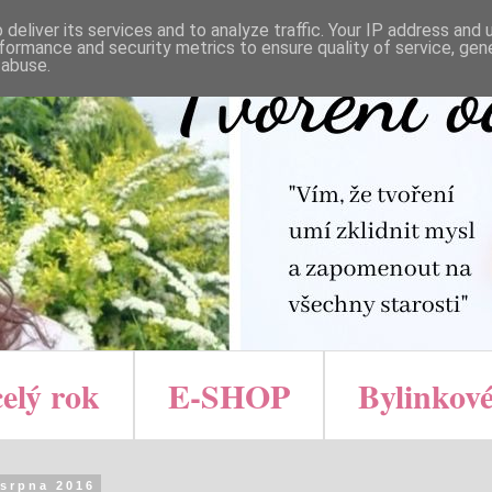
deliver its services and to analyze traffic. Your IP address and
formance and security metrics to ensure quality of service, ge
 abuse.
celý rok
E-SHOP
Bylinkové
 srpna 2016