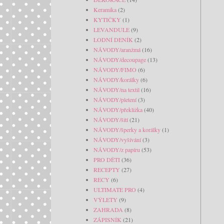
Keramika
(2)
KYTIČKY
(1)
LEVANDULE
(9)
LODNÍ DENÍK
(2)
NÁVODY/aranžmá
(16)
NÁVODY/decoupage
(13)
NÁVODY/FIMO
(6)
NÁVODY/korálky
(6)
NÁVODY/na textil
(16)
NÁVODY/pletení
(3)
NÁVODY/překližka
(40)
NÁVODY/šití
(21)
NÁVODY/šperky a korálky
(1)
NÁVODY/vyšívání
(3)
NÁVODY/z papíru
(53)
PRO DĚTI
(36)
RECEPTY
(27)
RECY
(6)
ULTIMATE PRO
(4)
VÝLETY
(9)
ZAHRADA
(8)
ZÁPISNÍK
(21)