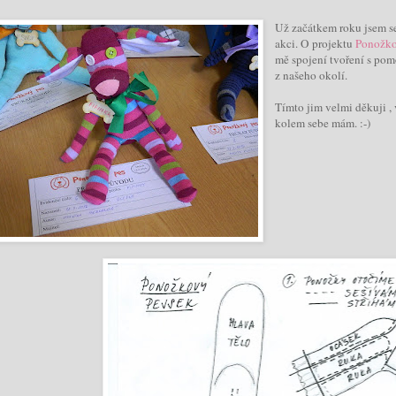
Už začátkem roku jsem se
akci. O projektu
Ponožko
mě spojení tvoření s pomo
z našeho okolí.
Tímto jim velmi děkuji , 
kolem sebe mám. :-)