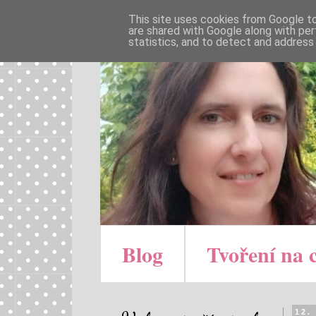
This site uses cookies from Google to 
are shared with Google along with per
statistics, and to detect and address
Blog
Tvoření na 
12.