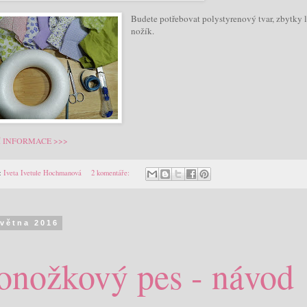
Budete potřebovat polystyrenový tvar, zbytky 
nožík.
Í INFORMACE >>>
:
Iveta Ivetule Hochmanová
2 komentáře:
května 2016
onožkový pes - návod