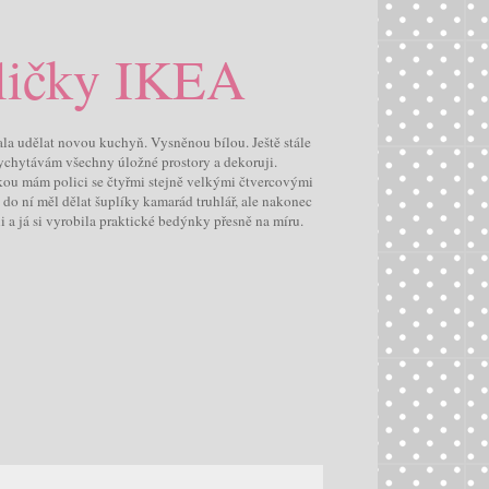
ličky IKEA
hala udělat novou kuchyň. Vysněnou bílou. Ještě stále
 vychytávám všechny úložné prostory a dekoruji.
kou mám polici se čtyřmi stejně velkými čtvercovými
do ní měl dělat šuplíky kamarád truhlář, ale nakonec
 a já si vyrobila praktické bedýnky přesně na míru.