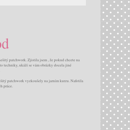
od
ešitý patchwork. Zjistila jsem , že pokud chcete na
éto techniky, ukáží se vám obrázky docela jiné
.
šitý patchwork vyzkoušely na jarním kurzu. Nafotila
ch práce.