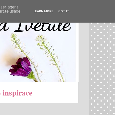
 user-agent
nerate usage
LEARN MORE
GOT IT
 inspirace