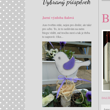
Vybraný příspěvek
B
Jarní výzdoba fialová
Ano tvořím stále, nejen pro druhé, ale také
pro sebe. To, že to nedávám na mém
blogu vědět, mě trochu mrzí a tak je třeba
to napravit. Okn...
DALŠ
Autor