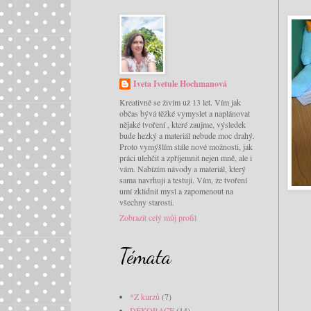
Iveta Ivetule Hochmanová
Kreativně se živím už 13 let. Vím jak
občas bývá těžké vymyslet a naplánovat
nějaké tvoření , které zaujme, výsledek
bude hezký a materiál nebude moc drahý.
Proto vymýšlím stále nové možnosti, jak
práci ulehčit a zpříjemnit nejen mně, ale i
vám. Nabízím návody a materiál, který
sama navrhuji a testuji. Vím, že tvoření
umí zklidnit mysl a zapomenout na
všechny starosti.
Zobrazit celý můj profil
Témata
*Z kurzů
(7)
DEKORACE
(14)