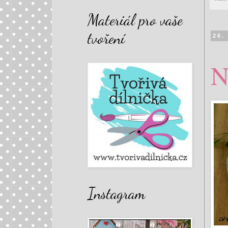
Materiál pro vaše
tvoření
26.
N
Instagram