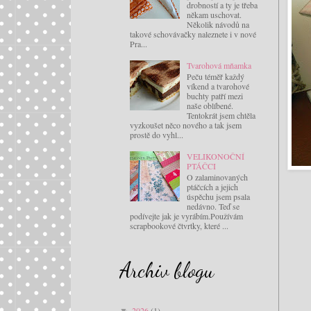
drobností a ty je třeba
někam uschovat.
Několik návodů na
takové schovávačky naleznete i v nové
Pra...
Tvarohová mňamka
Peču téměř každý
víkend a tvarohové
buchty patří mezi
naše oblíbené.
Tentokrát jsem chtěla
vyzkoušet něco nového a tak jsem
prostě do vyhl...
VELIKONOČNÍ
PTÁČCI
O zalaminovaných
ptáčcích a jejich
úspěchu jsem psala
nedávno. Teď se
podívejte jak je vyrábím.Používám
scrapbookové čtvrtky, které ...
Archiv blogu
2026
(1)
▼