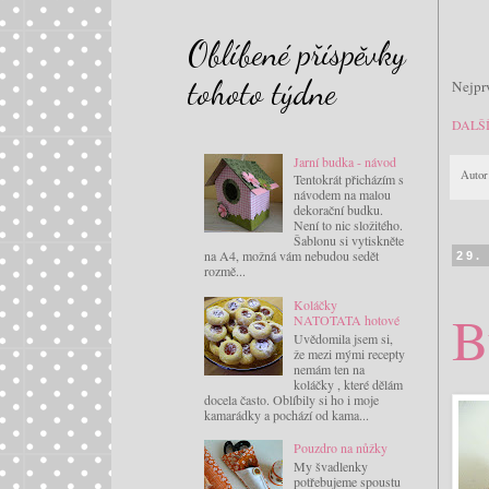
Oblíbené příspěvky
tohoto týdne
Nejprv
DALŠ
Jarní budka - návod
Autor
Tentokrát přicházím s
návodem na malou
dekorační budku.
Není to nic složitého.
Šablonu si vytiskněte
na A4, možná vám nebudou sedět
29.
rozmě...
Koláčky
B
NATOTATA hotové
Uvědomila jsem si,
že mezi mými recepty
nemám ten na
koláčky , které dělám
docela často. Oblíbily si ho i moje
kamarádky a pochází od kama...
Pouzdro na nůžky
My švadlenky
potřebujeme spoustu