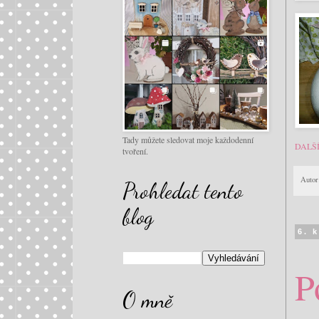
Tady můžete sledovat moje každodenní
DALŠ
tvoření.
Autor
Prohledat tento
blog
6. 
P
O mně