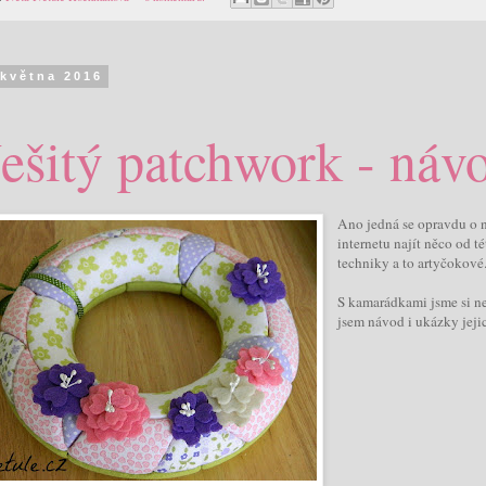
 května 2016
ešitý patchwork - náv
Ano jedná se opravdu o n
internetu najít něco od t
techniky a to artyčokové
S kamarádkami jsme si ne
jsem návod i ukázky jeji