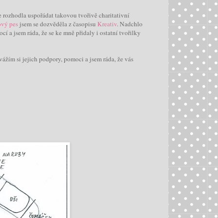
 rozhodla uspořádat takovou tvořivě charitativní
vý pes
jsem se dozvěděla z časopisu
Kreativ
. Nadchlo
cí a jsem ráda, že se ke mně přidaly i ostatní tvořilky
vážím si jejich podpory, pomoci a jsem ráda, že vás