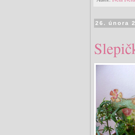
26. února 
Slepič