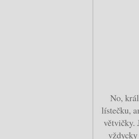
No, krá
lístečku, 
větvičky. 
vždycky 