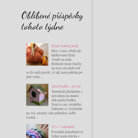
Oblíbené příspěvky
tohoto týdne
Dýně stokrát jinak.
Moc a moc obdivuji
háčkované dýně
všude na netu.
Bohužel moje šlachy
na ruce mi nedovolí
se do nich pustit. A tak jsem pátrala po
jiné varia...
Jarní budka - návod
Tentokrát přicházím s
návodem na malou
dekorační budku.
Není to nic složitého.
Šablonu si vytiskněte
na A4, možná vám nebudou sedět
rozmě...
10 + 1 náramek.
Poslední prázdninový
týden jsem trávila s