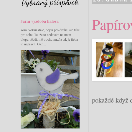
Vybraný příspěvek
Papíro
Jarní výzdoba fialová
Ano tvořím stále, nejen pro druhé, ale také
pro sebe. To, že to nedávám na mém
blogu vědět, mě trochu mrzí a tak je třeba
to napravit. Okn...
pokaždé když d