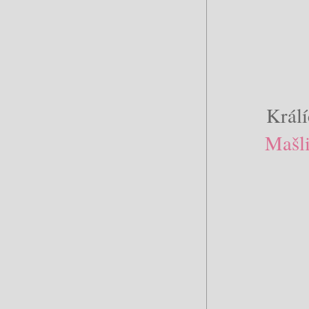
Králí
Mašl