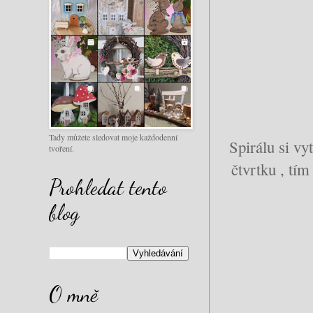
Tady můžete sledovat moje každodenní
Spirálu si vyt
tvoření.
čtvrtku , tím
Prohledat tento
blog
O mně