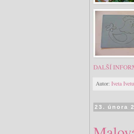
DALŠÍ INFOR
Autor:
Iveta Ive
23. února 
Malová