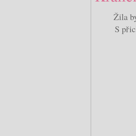
Žila b
S přic