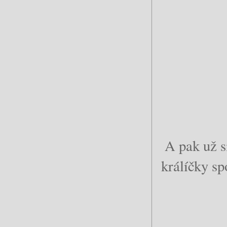
A pak už s
králíčky sp