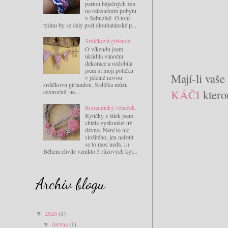
partou báječných žen
na relaxačním pobytu
v Sebuzíně. O tom
týdnu by se daly psát dlouhatánské p...
Srdíčková girlanda
O víkendu jsem
uklidila vánoční
dekorace a ozdobila
jsem si moji poličku
Mají-li vaše 
v jídelně novou
srdíčkovu girlandou. Srdíčka můžu
KÁČI
ktero
celoročně, ne...
Romantický věneček.
Kytičky z látek jsem
chtěla vyzkoušet už
dávno. Není to nic
složitého, jen nafotit
se to moc nedá. :-)
Během chvíle vzniklo 5 růžových kyt...
Archiv blogu
2026
(1)
▼
června
(1)
▼