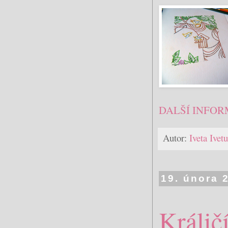
DALŠÍ INFOR
Autor:
Iveta Ive
19. února 
Králič