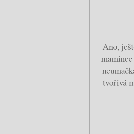
Ano, ješt
mamince 
neumačkal
tvořivá 