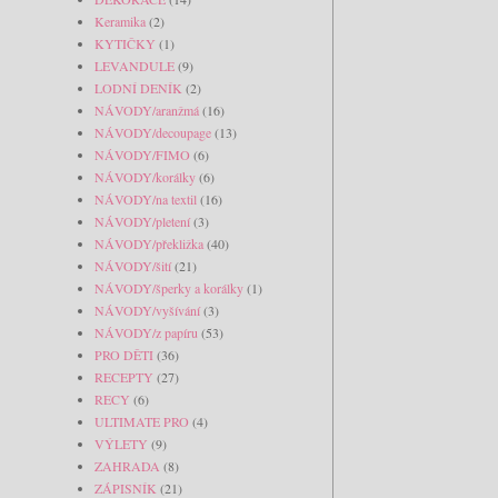
Keramika
(2)
KYTIČKY
(1)
LEVANDULE
(9)
LODNÍ DENÍK
(2)
NÁVODY/aranžmá
(16)
NÁVODY/decoupage
(13)
NÁVODY/FIMO
(6)
NÁVODY/korálky
(6)
NÁVODY/na textil
(16)
NÁVODY/pletení
(3)
NÁVODY/překližka
(40)
NÁVODY/šití
(21)
NÁVODY/šperky a korálky
(1)
NÁVODY/vyšívání
(3)
NÁVODY/z papíru
(53)
PRO DĚTI
(36)
RECEPTY
(27)
RECY
(6)
ULTIMATE PRO
(4)
VÝLETY
(9)
ZAHRADA
(8)
ZÁPISNÍK
(21)