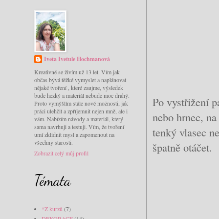
Iveta Ivetule Hochmanová
Kreativně se živím už 13 let. Vím jak
občas bývá těžké vymyslet a naplánovat
nějaké tvoření , které zaujme, výsledek
bude hezký a materiál nebude moc drahý.
Po vystřižení 
Proto vymýšlím stále nové možnosti, jak
práci ulehčit a zpříjemnit nejen mně, ale i
nebo hrnec, na
vám. Nabízím návody a materiál, který
sama navrhuji a testuji. Vím, že tvoření
tenký vlasec ne
umí zklidnit mysl a zapomenout na
všechny starosti.
špatně otáčet.
Zobrazit celý můj profil
Témata
*Z kurzů
(7)
DEKORACE
(14)