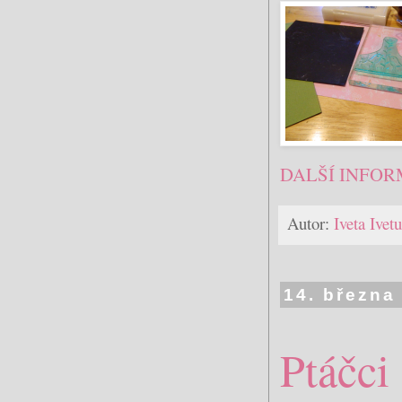
DALŠÍ INFOR
Autor:
Iveta Ive
14. března
Ptáčci 