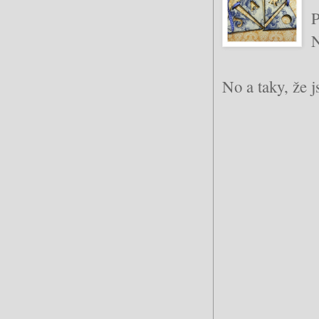
P
N
No a taky, že j