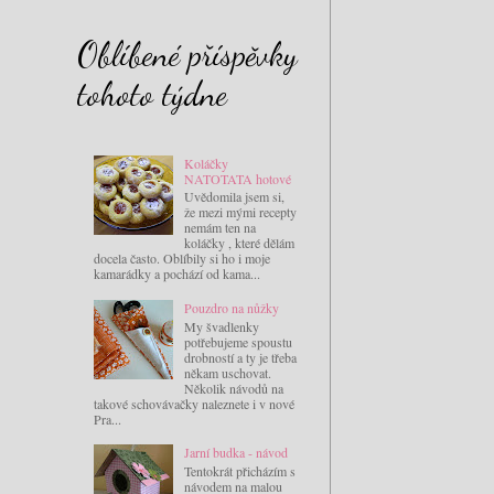
Oblíbené příspěvky
tohoto týdne
Koláčky
NATOTATA hotové
Uvědomila jsem si,
že mezi mými recepty
nemám ten na
koláčky , které dělám
docela často. Oblíbily si ho i moje
kamarádky a pochází od kama...
Pouzdro na nůžky
My švadlenky
potřebujeme spoustu
drobností a ty je třeba
někam uschovat.
Několik návodů na
takové schovávačky naleznete i v nové
Pra...
Jarní budka - návod
Tentokrát přicházím s
návodem na malou