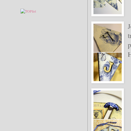
J
t
p
H