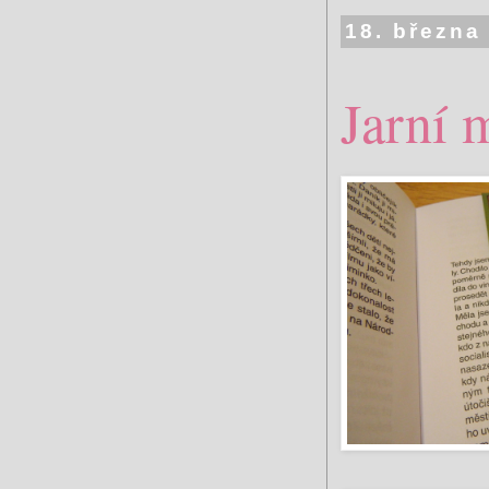
18. března
Jarní 