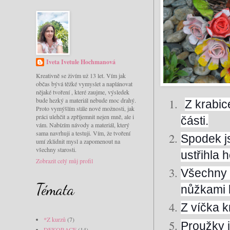
Iveta Ivetule Hochmanová
Kreativně se živím už 13 let. Vím jak
občas bývá těžké vymyslet a naplánovat
nějaké tvoření , které zaujme, výsledek
bude hezký a materiál nebude moc drahý.
Z krabic
Proto vymýšlím stále nové možnosti, jak
práci ulehčit a zpříjemnit nejen mně, ale i
části.
vám. Nabízím návody a materiál, který
sama navrhuji a testuji. Vím, že tvoření
Spodek js
umí zklidnit mysl a zapomenout na
všechny starosti.
ustřihla h
Zobrazit celý můj profil
Všechny k
Témata
nůžkami 
Z víčka k
*Z kurzů
(7)
Proužky j
DEKORACE
(14)