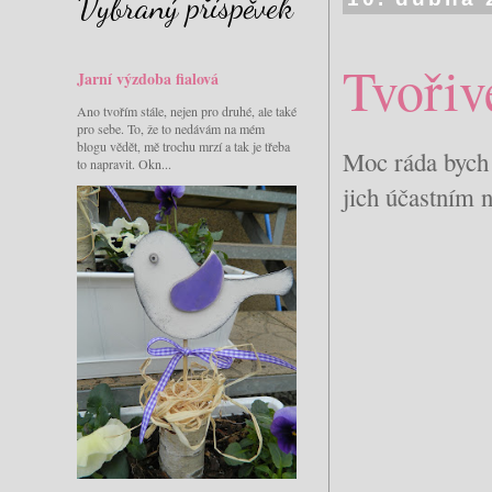
Vybraný příspěvek
Tvořiv
Jarní výzdoba fialová
Ano tvořím stále, nejen pro druhé, ale také
pro sebe. To, že to nedávám na mém
blogu vědět, mě trochu mrzí a tak je třeba
Moc ráda bych v
to napravit. Okn...
jich účastním n