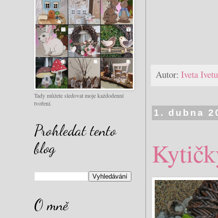
Autor:
Iveta Ive
Tady můžete sledovat moje každodenní
tvoření.
1. dubna 2
Prohledat tento
Kytičky
blog
O mně