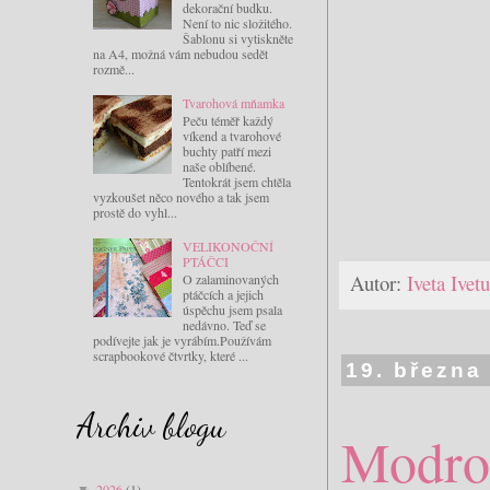
dekorační budku.
Není to nic složitého.
Šablonu si vytiskněte
na A4, možná vám nebudou sedět
rozmě...
Tvarohová mňamka
Peču téměř každý
víkend a tvarohové
buchty patří mezi
naše oblíbené.
Tentokrát jsem chtěla
vyzkoušet něco nového a tak jsem
prostě do vyhl...
VELIKONOČNÍ
PTÁČCI
Autor:
Iveta Ive
O zalaminovaných
ptáčcích a jejich
úspěchu jsem psala
nedávno. Teď se
podívejte jak je vyrábím.Používám
scrapbookové čtvrtky, které ...
19. března
Archiv blogu
Modro 
2026
(1)
▼