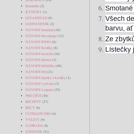
Keramika
(2)
Smotané p
KYTIČKY
(1)
Všech des
LEVANDULE
(9)
LODNÍ DENÍK
(2)
barvu, ať
NÁVODY/aranžmá
(16)
NÁVODY/decoupage
(13)
Ze zbytků
NÁVODY/FIMO
(6)
NÁVODY/korálky
(6)
Lístečky 
NÁVODY/na textil
(16)
NÁVODY/pletení
(3)
NÁVODY/překližka
(40)
NÁVODY/šití
(21)
NÁVODY/šperky a korálky
(1)
NÁVODY/vyšívání
(3)
NÁVODY/z papíru
(53)
PRO DĚTI
(36)
RECEPTY
(27)
RECY
(6)
ULTIMATE PRO
(4)
VÝLETY
(9)
ZAHRADA
(8)
ZÁPISNÍK
(21)