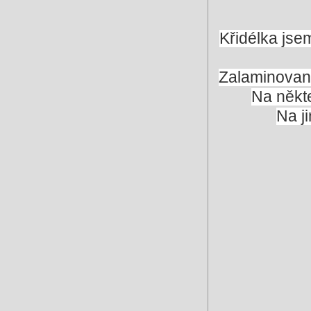
Křidélka jse
Zalaminované
Na někte
Na j