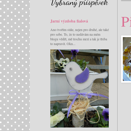
Vybraný příspěvek
P
Jarní výzdoba fialová
Ano tvořím stále, nejen pro druhé, ale také
pro sebe. To, že to nedávám na mém
blogu vědět, mě trochu mrzí a tak je třeba
to napravit. Okn...