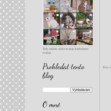
Tady můžete sledovat moje každodenní
tvoření.
Prohledat tento
Toto 
blog
O mně