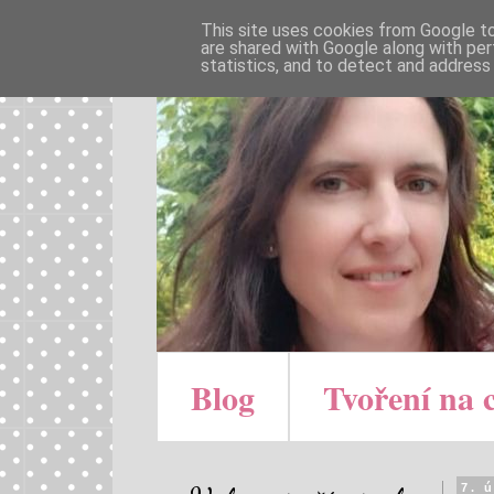
This site uses cookies from Google to 
are shared with Google along with per
statistics, and to detect and address
Blog
Tvoření na 
7. 