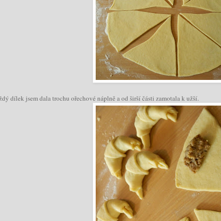
dý dílek jsem dala trochu ořechové náplně a od širší části zamotala k užší.