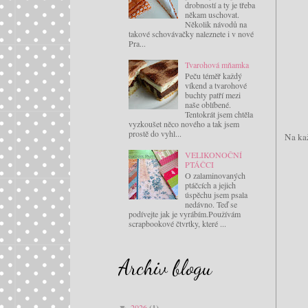
drobností a ty je třeba
někam uschovat.
Několik návodů na
takové schovávačky naleznete i v nové
Pra...
Tvarohová mňamka
Peču téměř každý
víkend a tvarohové
buchty patří mezi
naše oblíbené.
Tentokrát jsem chtěla
vyzkoušet něco nového a tak jsem
prostě do vyhl...
Na kaž
VELIKONOČNÍ
PTÁČCI
O zalaminovaných
ptáčcích a jejich
úspěchu jsem psala
nedávno. Teď se
podívejte jak je vyrábím.Používám
scrapbookové čtvrtky, které ...
Archiv blogu
2026
(1)
▼