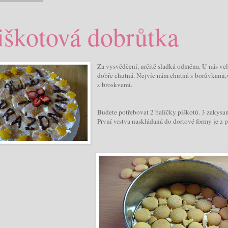
iškotová dobrůtka
Za vysvědčení, určitě sladká odměna. U nás vel
dobře chutná. Nejvíc nám chutná s borůvkami,vý
s broskvemi.
Budete potřebovat 2 balíčky piškotů. 3 zakysa
První vrstva naskládaná do dortové formy je z p