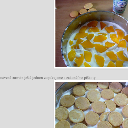
vrstvení surovin ještě jednou zopakujeme a zakončíme piškoty