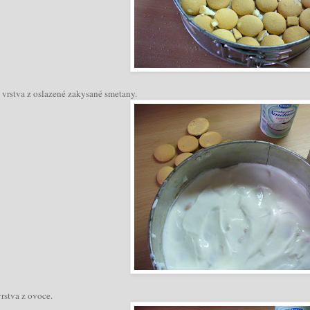
vrstva z oslazené zakysané smetany.
vrstva z ovoce.