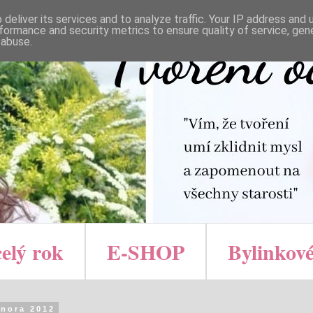
deliver its services and to analyze traffic. Your IP address and
formance and security metrics to ensure quality of service, ge
 abuse.
celý rok
E-SHOP
Bylinkové
února 2012