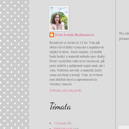
Na zdo
Iveta Ivetule Hochmanová
písmen
Kreativně se živím už 13 let. Vím jak
občas bývá těžké vymyslet a naplánovat
nějaké tvoření , které zaujme, výsledek
bude hezký a materiál nebude moc drahý.
Proto vymýšlím stále nové možnosti, jak
práci ulehčit a zpříjemnit nejen mně, ale i
vám. Nabízím návody a materiál, který
sama navrhuji a testuji. Vím, že tvoření
umí zklidnit mysl a zapomenout na
všechny starosti.
Zobrazit celý můj profil
Témata
*Z kurzů
(7)
DEKORACE
(14)