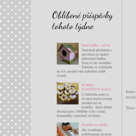
Oblíbené příspěvky
tohoto týdne
Jarní budka - návod
Tentokrát přicházím s
návodem na malou
dekorační budku.
Není to nic složitého.
Šablonu si vytiskněte
na A4, možná vám nebudou sedět
rozmě...
Koláčky
NATOTATA hotové
Jedna 
Uvědomila jsem si,
trochy
že mezi mými recepty
nemám ten na
koláčky , které dělám
Těsto 
docela často. Oblíbily si ho i moje
kamarádky a pochází od kama...
Pouzdro na nůžky
My švadlenky
potřebujeme spoustu