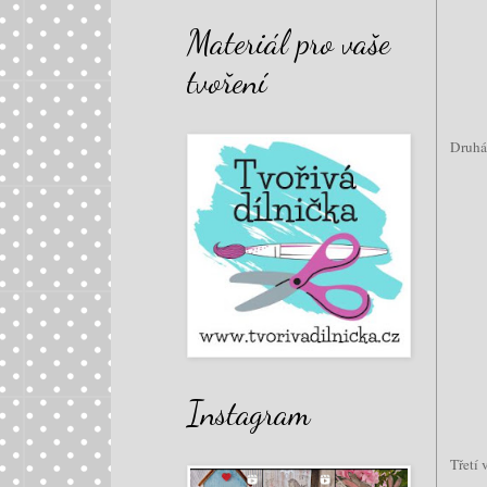
Materiál pro vaše
tvoření
Druhá 
Instagram
Třetí 