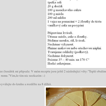
ze čtenářek mi připsala:
V mém receptu jsou ještě 2 následující věty:"Teplé obal
 rumu."Vím,že tím nic nezkazím :-)
vyválejte do kruhu a rozdělte na 8 dílků.