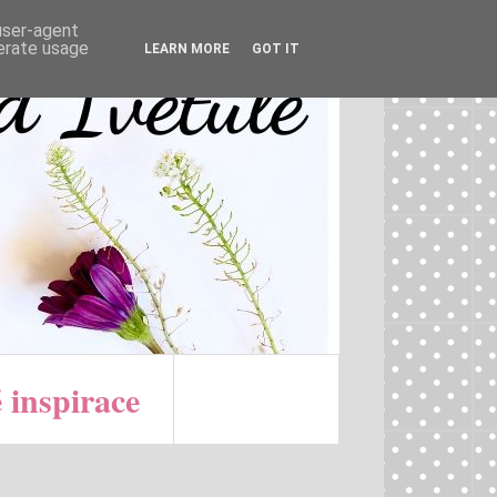
 user-agent
nerate usage
LEARN MORE
GOT IT
 inspirace