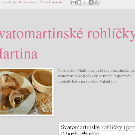
:
Iveta Ivetule Hochmanová
Žádné komentáře:
vatomartinské rohlíčky
artina
Na Svatého Maritna se peče svatomartinská husi
svatomartinské podkovy se trochu zapomnělo. A
dopřejte třeba na svatého Valentýna.