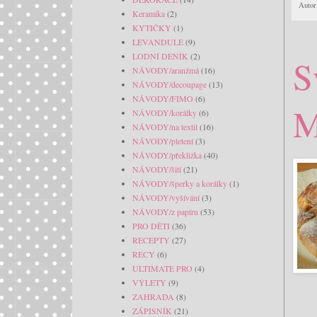
Autor
Keramika
(2)
KYTIČKY
(1)
LEVANDULE
(9)
LODNÍ DENÍK
(2)
S
NÁVODY/aranžmá
(16)
NÁVODY/decoupage
(13)
NÁVODY/FIMO
(6)
M
NÁVODY/korálky
(6)
NÁVODY/na textil
(16)
NÁVODY/pletení
(3)
NÁVODY/překližka
(40)
NÁVODY/šití
(21)
NÁVODY/šperky a korálky
(1)
NÁVODY/vyšívání
(3)
NÁVODY/z papíru
(53)
PRO DĚTI
(36)
RECEPTY
(27)
RECY
(6)
ULTIMATE PRO
(4)
VÝLETY
(9)
ZAHRADA
(8)
ZÁPISNÍK
(21)