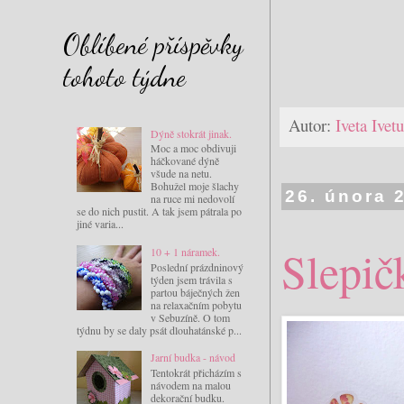
Oblíbené příspěvky
tohoto týdne
Autor:
Iveta Ive
Dýně stokrát jinak.
Moc a moc obdivuji
háčkované dýně
všude na netu.
Bohužel moje šlachy
26. února 
na ruce mi nedovolí
se do nich pustit. A tak jsem pátrala po
jiné varia...
Slepič
10 + 1 náramek.
Poslední prázdninový
týden jsem trávila s
partou báječných žen
na relaxačním pobytu
v Sebuzíně. O tom
týdnu by se daly psát dlouhatánské p...
Jarní budka - návod
Tentokrát přicházím s
návodem na malou
dekorační budku.