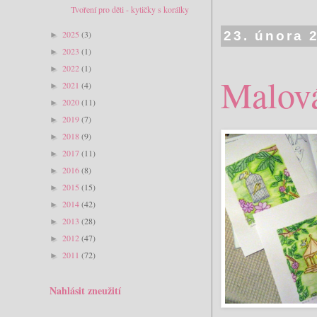
Tvoření pro děti - kytičky s korálky
2025
(3)
23. února 
►
2023
(1)
►
2022
(1)
►
Malová
2021
(4)
►
2020
(11)
►
2019
(7)
►
2018
(9)
►
2017
(11)
►
2016
(8)
►
2015
(15)
►
2014
(42)
►
2013
(28)
►
2012
(47)
►
2011
(72)
►
Nahlásit zneužití