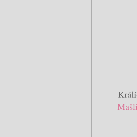
Králí
Mašl