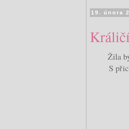
19. února 
Králič
Žila b
S přic