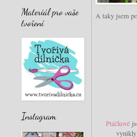
Materiál pro vaše
A taky jsem po
tvoření
Instagram
Ptáčkové
js
vynikly