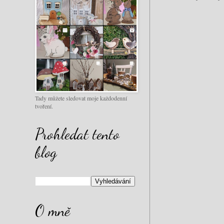
Tady můžete sledovat moje každodenní
tvoření.
Prohledat tento
blog
O mně