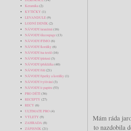
Keramika
(2)
KYTIČKY
(1)
LEVANDULE
(9)
LODNÍ DENÍK
(2)
NÁVODY/aranžmá
(16)
NÁVODY/decoupage
(13)
NÁVODY/FIMO
(6)
NÁVODY/korálky
(6)
NÁVODY/na textil
(16)
NÁVODY/pletení
(3)
NÁVODY/překližka
(40)
NÁVODY/šití
(21)
NÁVODY/šperky a korálky
(1)
NÁVODY/vyšívání
(3)
NÁVODY/z papíru
(53)
PRO DĚTI
(36)
RECEPTY
(27)
RECY
(6)
ULTIMATE PRO
(4)
Mám ráda jaro 
VÝLETY
(9)
ZAHRADA
(8)
to nazdobila 
ZÁPISNÍK
(21)