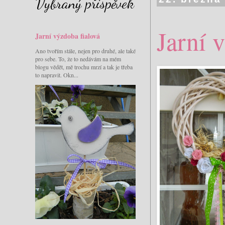
Vybraný příspěvek
Jarní 
Jarní výzdoba fialová
Ano tvořím stále, nejen pro druhé, ale také
pro sebe. To, že to nedávám na mém
blogu vědět, mě trochu mrzí a tak je třeba
to napravit. Okn...