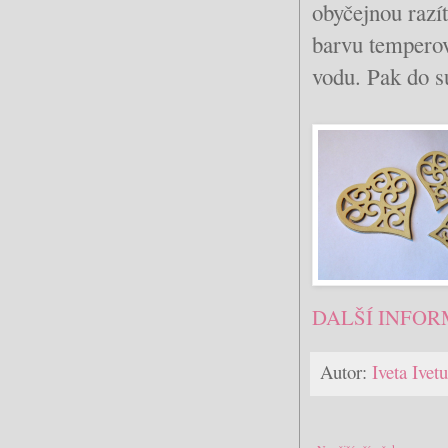
obyčejnou razít
barvu temperovo
vodu. Pak do s
DALŠÍ INFOR
Autor:
Iveta Ive