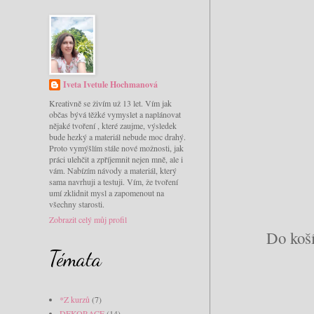
Iveta Ivetule Hochmanová
Kreativně se živím už 13 let. Vím jak
občas bývá těžké vymyslet a naplánovat
nějaké tvoření , které zaujme, výsledek
bude hezký a materiál nebude moc drahý.
Proto vymýšlím stále nové možnosti, jak
práci ulehčit a zpříjemnit nejen mně, ale i
vám. Nabízím návody a materiál, který
sama navrhuji a testuji. Vím, že tvoření
umí zklidnit mysl a zapomenout na
všechny starosti.
Zobrazit celý můj profil
Do koší
Témata
*Z kurzů
(7)
DEKORACE
(14)