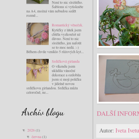
Není to nic složitého.
Šablonu si vytiskněte
na A4, možná vám nebudou sedět
rozmě...
Romantický věneček.
Kytičky z látek jsem
chtěla vyzkoušet už
dávno. Není to nic
složitého, jen nafotit
se to moc nedá. :-)
Během chvíle vzniklo 5 růžových kyt...
Srdíčková girlanda
O víkendu jsem
uklidila vánoční
dekorace a ozdobila
jsem si moji poličku
v jídelně novou
srdíčkovu girlandou. Srdíčka můžu
celoročně, ne...
Archiv blogu
DALŠÍ INFOR
Autor:
Iveta Ive
2026
(1)
▼
června
(1)
▼