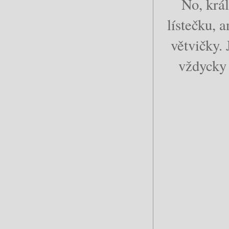
No, krá
lístečku, 
větvičky. 
vždycky 