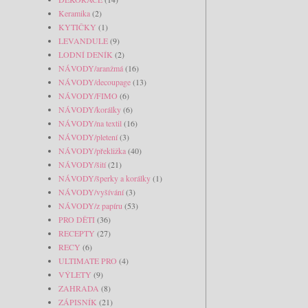
Keramika
(2)
KYTIČKY
(1)
LEVANDULE
(9)
LODNÍ DENÍK
(2)
NÁVODY/aranžmá
(16)
NÁVODY/decoupage
(13)
NÁVODY/FIMO
(6)
NÁVODY/korálky
(6)
NÁVODY/na textil
(16)
NÁVODY/pletení
(3)
NÁVODY/překližka
(40)
NÁVODY/šití
(21)
NÁVODY/šperky a korálky
(1)
NÁVODY/vyšívání
(3)
NÁVODY/z papíru
(53)
PRO DĚTI
(36)
RECEPTY
(27)
RECY
(6)
ULTIMATE PRO
(4)
VÝLETY
(9)
ZAHRADA
(8)
ZÁPISNÍK
(21)