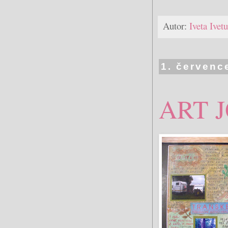
Autor:
Iveta Ive
1. červenc
ART 