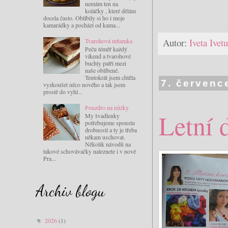
nemám ten na
koláčky , které dělám
docela často. Oblíbily si ho i moje
kamarádky a pochází od kama...
Autor:
Iveta Ive
Tvarohová mňamka
Peču téměř každý
víkend a tvarohové
buchty patří mezi
naše oblíbené.
Tentokrát jsem chtěla
7. červenc
vyzkoušet něco nového a tak jsem
prostě do vyhl...
Pouzdro na nůžky
Letní 
My švadlenky
potřebujeme spoustu
drobností a ty je třeba
někam uschovat.
Několik návodů na
takové schovávačky naleznete i v nové
Pra...
Archiv blogu
2026
(1)
▼