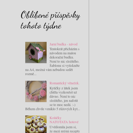
Oblíbené příspěvky
tohoto týdne
Jarní budka - návod
Tentokrát přicházím s
návodem na malou
dekorační budku.
Není to nic složitého.
Šablonu si vytiskněte
na A4, možná vám nebudou sedět
rozmě...
Romantický věneček.
Kytičky z látek jsem
chtěla vyzkoušet už
dávno. Není to nic
složitého, jen nafotit
se to moc nedá. :-)
Během chvíle vzniklo 5 růžových kyt...
Koláčky
NATOTATA hotové
Uvědomila jsem si,
že mezi mými recepty