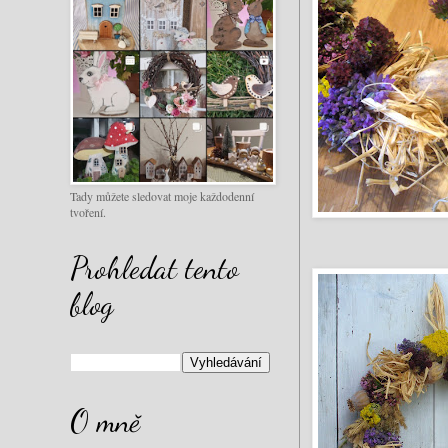
Tady můžete sledovat moje každodenní
tvoření.
Prohledat tento
blog
O mně