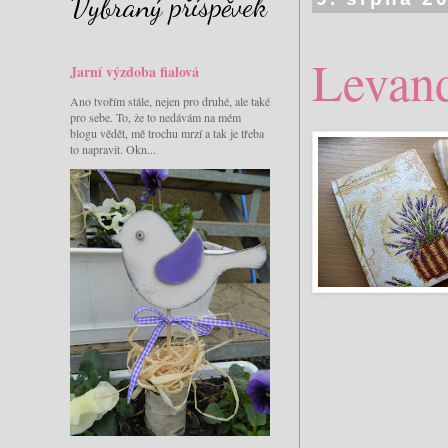
Vybraný příspěvek
Levand
Jarní výzdoba fialová
Ano tvořím stále, nejen pro druhé, ale také
pro sebe. To, že to nedávám na mém
blogu vědět, mě trochu mrzí a tak je třeba
to napravit. Okn...