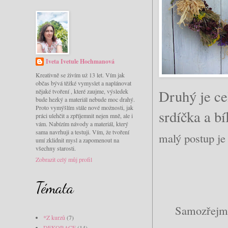
Iveta Ivetule Hochmanová
Kreativně se živím už 13 let. Vím jak
občas bývá těžké vymyslet a naplánovat
Druhý je ce
nějaké tvoření , které zaujme, výsledek
bude hezký a materiál nebude moc drahý.
Proto vymýšlím stále nové možnosti, jak
srdíčka
práci ulehčit a zpříjemnit nejen mně, ale i
vám. Nabízím návody a materiál, který
sama navrhuji a testuji. Vím, že tvoření
malý postup je
umí zklidnit mysl a zapomenout na
všechny starosti.
Zobrazit celý můj profil
Témata
Samozřejmě 
*Z kurzů
(7)
DEKORACE
(14)